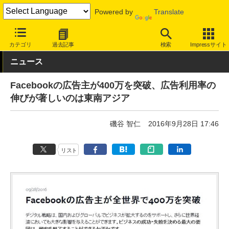
Powered by
Translate
INTERNET Watch
サービス/ソフト
サービス
ビジネス向け
カテゴリ
過去記事
検索
Impressサイト
ニュース
Facebookの広告主が400万を突破、広告利用率の
伸びが著しいのは東南アジア
磯谷 智仁
2016年9月28日 17:46
リスト