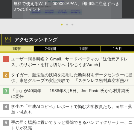
無料で使えるWi-Fi「00000JAPAN」利用時に注意すべき
3つのポイント
●
●
●
アクセスランキング
1時間
24時間
1週間
1カ月
ユーザー阿鼻叫喚？ Gmail、サードパーティの「送信元アドレ
ス」のサポートを打ち切りへ【やじうまWatch】
タイガー、魔法瓶の技術を応用した断熱材をデータセンターに提
供、東急グループの実証実験で 「ステンレス密封真空断熱パネ
ル TIVIP」
「.jp」が40周年――1986年8月5日、Jon Postel氏から村井純氏
に委任
学生の「生成AIコピペ」レポートで悩む大学教員たち。留年・落
単・減点も
手の届く場所に置いてサッと掃除できるハンディクリーナー、ニ
トリが発売