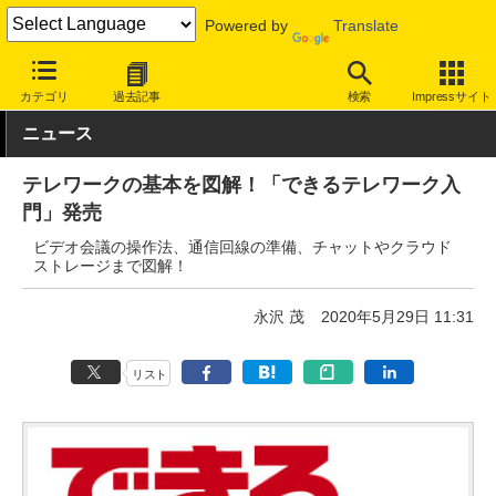
Powered by
Translate
INTERNET Watch
トピック
仕事/働き方
テレワーク
カテゴリ
過去記事
検索
Impressサイト
ニュース
テレワークの基本を図解！「できるテレワーク入
門」発売
ビデオ会議の操作法、通信回線の準備、チャットやクラウド
ストレージまで図解！
永沢 茂
2020年5月29日 11:31
リスト