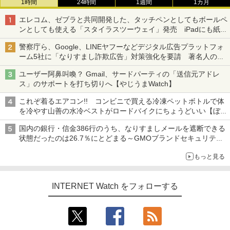
1時間
24時間
1週間
1カ月
エレコム、ゼブラと共同開発した、タッチペンとしてもボールペ
ンとしても使える「スタイラスツーウェイ」発売 iPadにも紙に
も、持ち替えずに書き込める
警察庁ら、Google、LINEヤフーなどデジタル広告プラットフォ
ーム5社に「なりすまし詐欺広告」対策強化を要請 著名人の写
真や映像を使った投資詐欺などへの対策として
ユーザー阿鼻叫喚？ Gmail、サードパーティの「送信元アドレ
ス」のサポートを打ち切りへ【やじうまWatch】
これぞ着るエアコン!! コンビニで買える冷凍ペットボトルで体
を冷やす山善の水冷ベストがロードバイクにちょうどいい【ぼっ
ち・ざ・ろーど！その14】【空いた時間でなにしてる？】
国内の銀行・信金386行のうち、なりすましメールを遮断できる
状態だったのは26.7％にとどまる～GMOブランドセキュリティ
調査
もっと見る
INTERNET Watch をフォローする