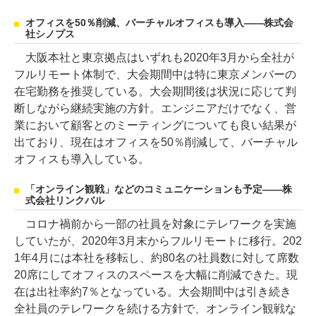
オフィスを50％削減、バーチャルオフィスも導入――株式会
社シノプス
大阪本社と東京拠点はいずれも2020年3月から全社が
フルリモート体制で、大会期間中は特に東京メンバーの
在宅勤務を推奨している。大会期間後は状況に応じて判
断しながら継続実施の方針。エンジニアだけでなく、営
業において顧客とのミーティングについても良い結果が
出ており、現在はオフィスを50％削減して、バーチャル
オフィスも導入している。
「オンライン観戦」などのコミュニケーションも予定――株
式会社リンクバル
コロナ禍前から一部の社員を対象にテレワークを実施
していたが、2020年3月末からフルリモートに移行。202
1年4月には本社を移転し、約80名の社員数に対して席数
20席にしてオフィスのスペースを大幅に削減できた。現
在は出社率約7％となっている。大会期間中は引き続き
全社員のテレワークを続ける方針で、オンライン観戦な