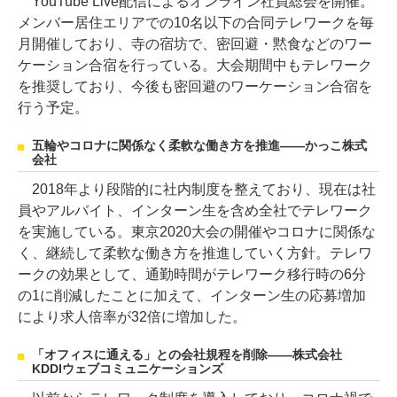
YouTube Live配信によるオンライン社員総会を開催。
メンバー居住エリアでの10名以下の合同テレワークを毎
月開催しており、寺の宿坊で、密回避・黙食などのワー
ケーション合宿を行っている。大会期間中もテレワーク
を推奨しており、今後も密回避のワーケーション合宿を
行う予定。
五輪やコロナに関係なく柔軟な働き方を推進――かっこ株式
会社
2018年より段階的に社内制度を整えており、現在は社
員やアルバイト、インターン生を含め全社でテレワーク
を実施している。東京2020大会の開催やコロナに関係な
く、継続して柔軟な働き方を推進していく方針。テレワ
ークの効果として、通勤時間がテレワーク移行時の6分
の1に削減したことに加えて、インターン生の応募増加
により求人倍率が32倍に増加した。
「オフィスに通える」との会社規程を削除――株式会社
KDDIウェブコミュニケーションズ