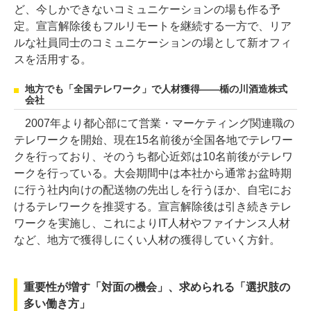
ど、今しかできないコミュニケーションの場も作る予
定。宣言解除後もフルリモートを継続する一方で、リア
ルな社員同士のコミュニケーションの場として新オフィ
スを活用する。
地方でも「全国テレワーク」で人材獲得――楯の川酒造株式
会社
2007年より都心部にて営業・マーケティング関連職の
テレワークを開始、現在15名前後が全国各地でテレワー
クを行っており、そのうち都心近郊は10名前後がテレワ
ークを行っている。大会期間中は本社から通常お盆時期
に行う社内向けの配送物の先出しを行うほか、自宅にお
けるテレワークを推奨する。宣言解除後は引き続きテレ
ワークを実施し、これによりIT人材やファイナンス人材
など、地方で獲得しにくい人材の獲得していく方針。
重要性が増す「対面の機会」、求められる「選択肢の
多い働き方」