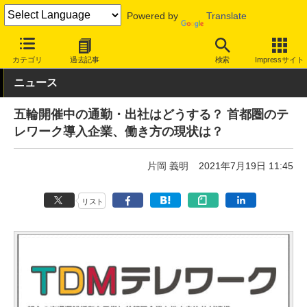
Powered by
Translate
INTERNET Watch
トピック
仕事/働き方
テレワーク
カテゴリ
過去記事
検索
Impressサイト
ニュース
五輪開催中の通勤・出社はどうする？ 首都圏のテ
レワーク導入企業、働き方の現状は？
片岡 義明
2021年7月19日 11:45
リスト