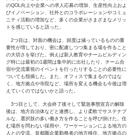
のQOL向上や企業への求人応募の増加、生産性向上およ
びイノベーション、社外とのコラボレーションやコミュ
ニティ活動の増加など、多くの企業がさまざまなメリッ
トを感じていると語った。
2つ目は、対面の機会は、頻度は減っているものの重
要性が増しており、密に配慮しつつ集まる場を作ること
の大切さを挙げた。例えば新人教育やチームビルディン
グ時には最初の1週間は集中的に出社したり、チーム合
宿や交流重視のイベントを行ったりすることの必要性に
ついても指摘した。また、オフィスで集まるのではな
く、地方拠点や寺院など、場所を変える機会も今後は増
えていくのではないかと語った。
3つ目として、大会終了後そして緊急事態宣言の解除
後は、地方自治体などと連携し、より柔軟でサステナブ
ルな、選択肢の多い働き方を作ることを呼び掛けた。住
む場所を問わない採用や、ワーケーションによる地方の
人との交流、首都圏企業勤務者の地方移住、地方拠点の