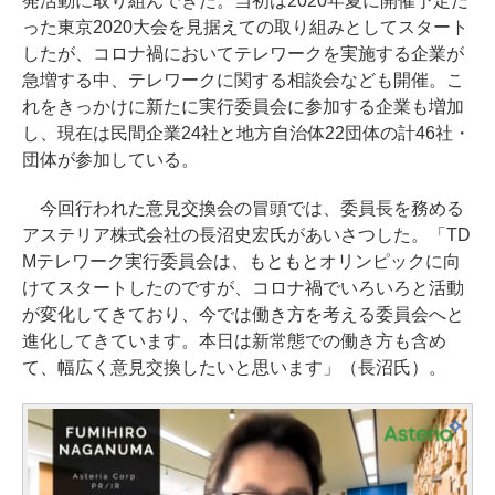
発活動に取り組んできた。当初は2020年夏に開催予定だ
った東京2020大会を見据えての取り組みとしてスタート
したが、コロナ禍においてテレワークを実施する企業が
急増する中、テレワークに関する相談会なども開催。こ
れをきっかけに新たに実行委員会に参加する企業も増加
し、現在は民間企業24社と地方自治体22団体の計46社・
団体が参加している。
今回行われた意見交換会の冒頭では、委員長を務める
アステリア株式会社の長沼史宏氏があいさつした。「TD
Mテレワーク実行委員会は、もともとオリンピックに向
けてスタートしたのですが、コロナ禍でいろいろと活動
が変化してきており、今では働き方を考える委員会へと
進化してきています。本日は新常態での働き方も含め
て、幅広く意見交換したいと思います」（長沼氏）。