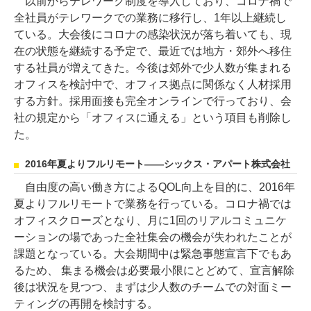
以前からテレワーク制度を導入しており、コロナ禍で
全社員がテレワークでの業務に移行し、1年以上継続し
ている。大会後にコロナの感染状況が落ち着いても、現
在の状態を継続する予定で、最近では地方・郊外へ移住
する社員が増えてきた。今後は郊外で少人数が集まれる
オフィスを検討中で、オフィス拠点に関係なく人材採用
する方針。採用面接も完全オンラインで行っており、会
社の規定から「オフィスに通える」という項目も削除し
た。
2016年夏よりフルリモート――シックス・アパート株式会社
自由度の高い働き方によるQOL向上を目的に、2016年
夏よりフルリモートで業務を行っている。コロナ禍では
オフィスクローズとなり、月に1回のリアルコミュニケ
ーションの場であった全社集会の機会が失われたことが
課題となっている。大会期間中は緊急事態宣言下でもあ
るため、 集まる機会は必要最小限にとどめて、宣言解除
後は状況を見つつ、まずは少人数のチームでの対面ミー
ティングの再開を検討する。