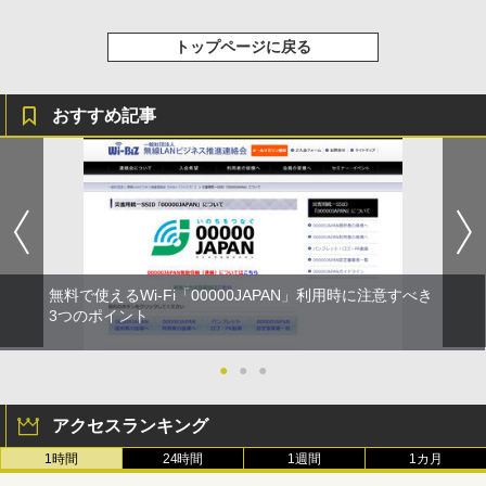
トップページに戻る
おすすめ記事
無料で使えるWi-Fi「00000JAPAN」利用時に注意すべき
3つのポイント
●
●
●
アクセスランキング
1時間
24時間
1週間
1カ月