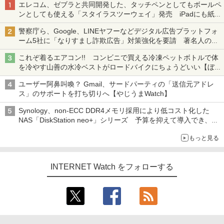
エレコム、ゼブラと共同開発した、タッチペンとしてもボールペ
ンとしても使える「スタイラスツーウェイ」発売 iPadにも紙に
も、持ち替えずに書き込める
警察庁ら、Google、LINEヤフーなどデジタル広告プラットフォ
ーム5社に「なりすまし詐欺広告」対策強化を要請 著名人の写
真や映像を使った投資詐欺などへの対策として
これぞ着るエアコン!! コンビニで買える冷凍ペットボトルで体
を冷やす山善の水冷ベストがロードバイクにちょうどいい【ぼっ
ち・ざ・ろーど！その14】【空いた時間でなにしてる？】
ユーザー阿鼻叫喚？ Gmail、サードパーティの「送信元アドレ
ス」のサポートを打ち切りへ【やじうまWatch】
Synology、non-ECC DDR4メモリ採用により低コスト化した
NAS「DiskStation neo+」シリーズ 予算を抑えて導入でき、
ECCメモリへのアップグレードも可能
もっと見る
INTERNET Watch をフォローする