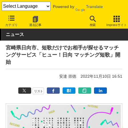
Powered by
Translate
INTERNET Watch
サービス/ソフト
サービス
コミュニケーショ
カテゴリ
過去記事
検索
Impressサイト
ニュース
宮崎県日向市、短歌だけでお相手が探せるマッチ
ングサービス「ヒュー！日向 マッチング短歌」開
始
安達 崇徳
2022年11月10日 16:51
リスト