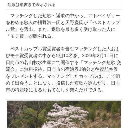
短歌は縦書きで表示される
マッチングした短歌・返歌の中から、アドバイザリー
を務める歌人の枡野浩一氏と天野慶氏が「ベストカップ
ル賞」を選出。また、返歌を最も多く受け取った人に
「モテ賞」が贈られる。
ベストカップル賞受賞者を含むマッチングした人およ
びモテ賞受賞者の中から5組10名を、2023年2月11日に
日向市の若山牧水生家にて開催する「マッチング短歌 交
流会」に無料招待。日向市の宿泊券1泊分と往復航空券
をプレゼントする。マッチングしたカップルはここで初
めて出会うことになり、投稿した短歌を詠んだり、日向
市の特産物によるおもてなしを楽んだりできる。