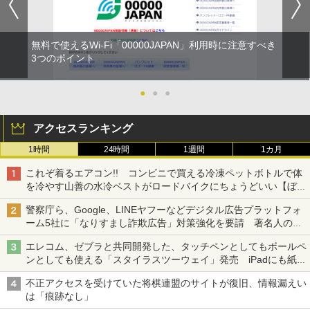
無料で使えるWi-Fi「00000JAPAN」利用時に注意すべき
3つのポイント
●
●
●
アクセスランキング
1時間
24時間
1週間
1カ月
これぞ着るエアコン!! コンビニで買える冷凍ペットボトルで体
を冷やす山善の水冷ベストがロードバイクにちょうどいい【ぼっ
ち・ざ・ろーど！その14】【空いた時間でなにしてる？】
警察庁ら、Google、LINEヤフーなどデジタル広告プラットフォ
ーム5社に「なりすまし詐欺広告」対策強化を要請 著名人の写
真や映像を使った投資詐欺などへの対策として
エレコム、ゼブラと共同開発した、タッチペンとしてもボールペ
ンとしても使える「スタイラスツーウェイ」発売 iPadにも紙に
も、持ち替えずに書き込める
不正アクセスを受けていた将棋連盟のサイトが復旧、情報漏えい
は「痕跡なし」