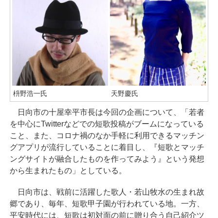
枡野浩一氏
天野慶氏
日向市の十屋幸平市長は今回の企画について、「若者
を中心にTwitterなどでの短歌投稿がブームになっている
こと、また、コロナ禍のなか手軽に利用できるマッチン
グアプリが流行していることに着目し、『短歌とマッチ
ングサイトが融合したものを作ってみよう』という発想
から生まれたもの」としている。
日向市は、戦前に活躍した歌人・若山牧水の生まれ故
郷であり、毎年、短歌甲子園が行われている地。一方、
平安時代には、短歌は初対面の前に贈り合う自己紹介ツ