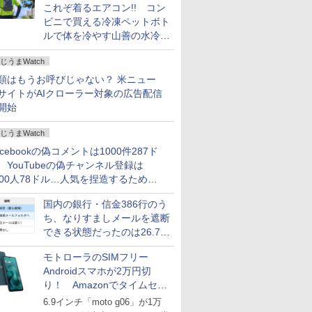
これぞ着るエアコン!! コン
ビニで買える冷凍ペットボト
ルで体を冷やす山善の水冷ベ
ストがロードバイクにちょう
じうまWatch
どいい【ぼっち・ざ・ろー
ど！その14】
類はもうお呼びじゃない？ 米ニュー
サイトがAIクローラー対象の広告配信
開始
じうまWatch
acebookの偽コメントは1000件287ド
、YouTubeの偽チャンネル登録は
000人78ドル…人気を捏造するための
格リストが公開中
国内の銀行・信金386行のう
ち、なりすましメールを遮断
できる状態だったのは26.7％
にとどまる～GMOブランド
モトローラのSIMフリー
セキュリティ調査
Androidスマホが2万円切
り！ Amazonでタイムセー
ル
6.9インチ「moto g06」が1万