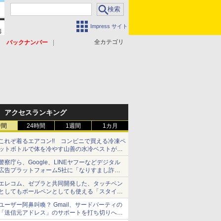
Impress サイト
全カテゴリ
バックナンバー
アクセスランキング
時間
24時間
1週間
1カ月
これぞ着るエアコン!! コンビニで買える冷凍ペ
ットボトルで体を冷やす山善の水冷ベストがロ
ードバイクにちょうどいい【ぼっち・ざ・ろー
警察庁ら、Google、LINEヤフーなどデジタル
ど！その14】【空いた時間でなにしてる？】
広告プラットフォーム5社に「なりすまし詐欺
広告」対策強化を要請 著名人の写真や映像を
エレコム、ゼブラと共同開発した、タッチペン
使った投資詐欺などへの対策として
としてもボールペンとしても使える「スタイラ
スツーウェイ」発売 iPadにも紙にも、持ち替
ユーザー阿鼻叫喚？ Gmail、サードパーティの
えずに書き込める
「送信元アドレス」のサポートを打ち切りへ
【やじうまWatch】