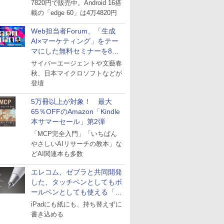
7820円で販売中。Android 16搭
載の「edge 60」は4万4820円
Web担当者Forum、「生成
AI×マーケティング」をテー
マにした無料セミナーを8月
27日にオンライン開催
サイバーエージェントや文藝春
秋、日本マイクロソフトなどが
登壇
5万冊以上が対象！ 最大
65％OFFのAmazon「Kindle
本サマーセール」第2弾
「MCP完全入門」「いちばん
やさしいAIリサーチの教本」な
どAI関連本も多数
エレコム、ゼブラと共同開発
した、タッチペンとしてもボ
ールペンとしても使える「ス
タイラスツーウェイ」発売
iPadにも紙にも、持ち替えずに
書き込める