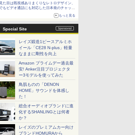
見た目は既視感ありまくりなレトロデザイン、
でもビデオ通話にも対応した日本発のチャット
アプリが登場【やじうまWatch】
もっと見る
Special Site
レイズ鍛造1ピースアルミホ
イール「CE28 N-plus」軽量
なままに剛性を向上
Amazon プライムデー過去最
安! Anker注目プロジェクタ
ー3モデルを使ってみた
鳥肌ものの「DENON
HOME」サウンドを体感し
た！
総合オーディオブランドに進
化するSHANLINGとは何者
か？
レイズのプレミアムカー向け
ブランドHOMURAから