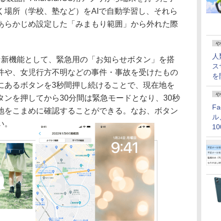
く場所（学校、塾など）をAIで自動学習し、それら
あらかじめ設定した「みまもり範囲」から外れた際
や
人
新機能として、緊急用の「お知らせボタン」を搭
ス
件や、女児行方不明などの事件・事故を受けたもの
を
にあるボタンを3秒間押し続けることで、現在地を
や
ンを押してから30分間は緊急モードとなり、30秒
F
地をこまめに確認することができる。なお、ボタン
ル
い。
1
価