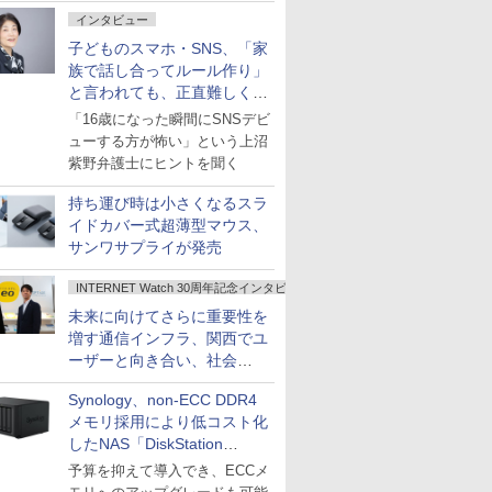
インタビュー
子どものスマホ・SNS、「家
族で話し合ってルール作り」
と言われても、正直難しくな
いですか？
「16歳になった瞬間にSNSデビ
ューする方が怖い」という上沼
紫野弁護士にヒントを聞く
持ち運び時は小さくなるスラ
イドカバー式超薄型マウス、
サンワサプライが発売
INTERNET Watch 30周年記念インタビュー
未来に向けてさらに重要性を
増す通信インフラ、関西でユ
ーザーと向き合い、社会
の“あたらしい”を起動し続け
Synology、non-ECC DDR4
る～オプテージ
メモリ採用により低コスト化
したNAS「DiskStation
neo+」シリーズ
予算を抑えて導入でき、ECCメ