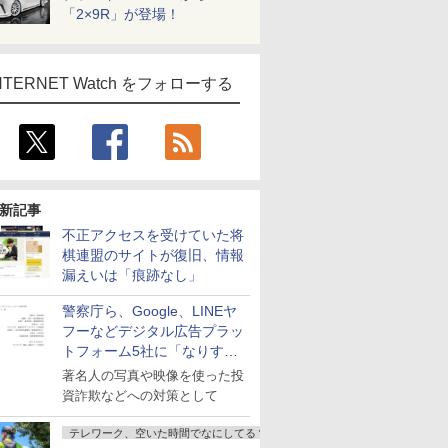
「2×9R」が登場！
NTERNET Watch をフォローする
新記事
不正アクセスを受けていた将
棋連盟のサイトが復旧、情報
漏えいは「痕跡なし」
警察庁ら、Google、LINEヤ
フーなどデジタル広告プラッ
トフォーム5社に「なりすま
し詐欺広告」対策強化を要請
著名人の写真や映像を使った投
資詐欺などへの対策として
テレワーク、空いた時間でなにしてる？