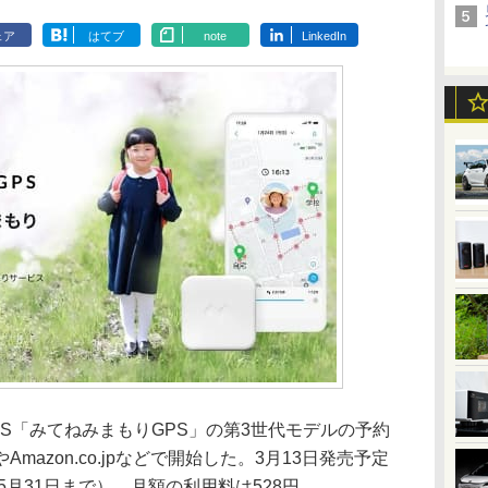
ェア
はてブ
note
LinkedIn
PS「みてねみまもりGPS」の第3世代モデルの予約
azon.co.jpなどで開始した。3月13日発売予定
5月31日まで）。月額の利用料は528円。