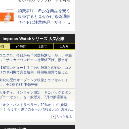
モリへのアップグレードも可能
消費者庁、希少な商品を安く
販売すると見せかける偽通販
サイトに注意喚起、サイト名
とドメイン名を公表
Impress Watchシリーズ 人気記事
時間
24時間
1週間
1カ月
ユニクロ、今日から「お盆特別セール」。涼感
シアサッカーワンピース待望値下げ、撥水ギア
ショーツは1990円に
【家電レビュー】手ごわい雑草との戦い、コメ
リの草刈機で完全勝利 掃除機感覚で使えた
東映の歴代オープニング映像がカプセルトイ
に。全5種で8月下旬発売
カルディ、オンライン限定「ネコバッグ＆タン
ブラーセット」を一般販売。7月の抽選販売の
当選無効分
「オクトパストラベラー」70%オフで1,643
円！ もうすぐ終了のセール情報まとめ【8月8日
更新】
もっと見る
ニンテンドーeショップでは「大神 絶景版」が
67%オフで990円