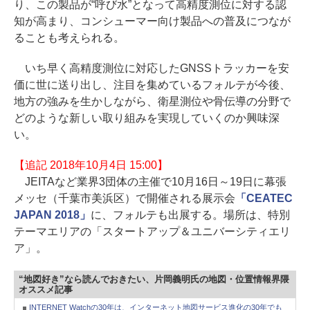
り、この製品が“呼び水”となって高精度測位に対する認
知が高まり、コンシューマー向け製品への普及につなが
ることも考えられる。
いち早く高精度測位に対応したGNSSトラッカーを安
価に世に送り出し、注目を集めているフォルテが今後、
地方の強みを生かしながら、衛星測位や骨伝導の分野で
どのような新しい取り組みを実現していくのか興味深
い。
【追記 2018年10月4日 15:00】
JEITAなど業界3団体の主催で10月16日～19日に幕張
メッセ（千葉市美浜区）で開催される展示会
「CEATEC
JAPAN 2018」
に、フォルテも出展する。場所は、特別
テーマエリアの「スタートアップ＆ユニバーシティエリ
ア」。
“地図好き”なら読んでおきたい、片岡義明氏の地図・位置情報界隈
オススメ記事
INTERNET Watchの30年は、インターネット地図サービス進化の30年でも