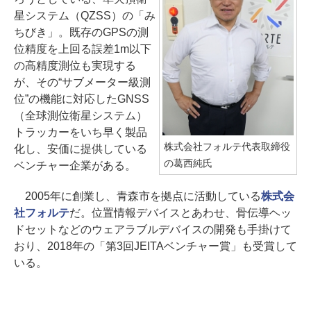
星システム（QZSS）の「み
ちびき」。既存のGPSの測
位精度を上回る誤差1m以下
の高精度測位も実現する
が、その“サブメーター級測
位”の機能に対応したGNSS
（全球測位衛星システム）
トラッカーをいち早く製品
株式会社フォルテ代表取締役
化し、安価に提供している
の葛西純氏
ベンチャー企業がある。
2005年に創業し、青森市を拠点に活動している
株式会
社フォルテ
だ。位置情報デバイスとあわせ、骨伝導ヘッ
ドセットなどのウェアラブルデバイスの開発も手掛けて
おり、2018年の「第3回JEITAベンチャー賞」も受賞して
いる。