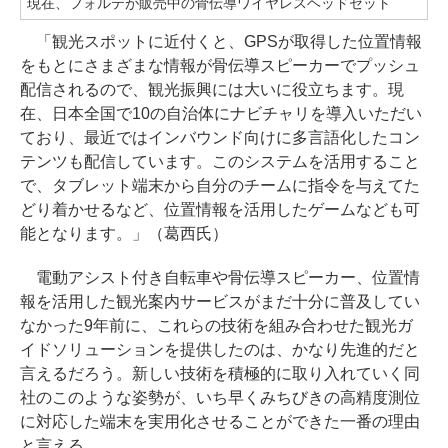
現在、フォルテが販売中の骨伝導ワイヤレスヘッドセット
「観光スポットに近付くと、GPSが取得した位置情報
をもとにさまざまな情報が骨伝導スピーカーでプッシュ
配信されるので、観光振興には大いに役立ちます。現
在、日本全国で10の自治体にナビチャリを導入いただい
ており、最近ではインバウンド向けに多言語化したコン
テンツも配信しています。このシステムを活用すること
で、タブレット端末から自分のチームに指令を与えてた
どり着かせるなど、位置情報を活用したゲームなども可
能となります。」（葛西氏）
電動アシスト付き自転車や骨伝導スピーカー、位置情
報を活用した観光案内サービスがまだ十分に普及してい
なかった9年前に、これらの技術を組み合わせた観光ガ
イドソリューションを提供したのは、かなり先進的だと
言えるだろう。新しい技術を積極的に取り入れていく同
社のこのような姿勢が、いち早くみちびきの高精度測位
に対応した端末を実用化させることができた一番の理由
と言える。