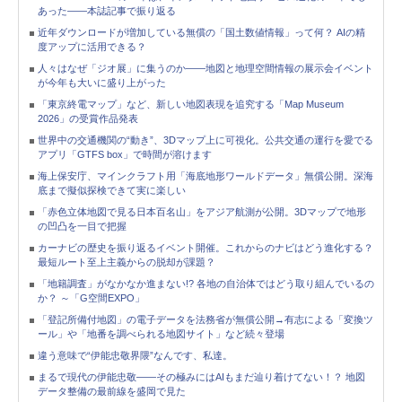
あった――本誌記事で振り返る
近年ダウンロードが増加している無償の「国土数値情報」って何？ AIの精
度アップに活用できる？
人々はなぜ「ジオ展」に集うのか――地図と地理空間情報の展示会イベント
が今年も大いに盛り上がった
「東京終電マップ」など、新しい地図表現を追究する「Map Museum
2026」の受賞作品発表
世界中の交通機関の“動き”、3Dマップ上に可視化。公共交通の運行を愛でる
アプリ「GTFS box」で時間が溶けます
海上保安庁、マインクラフト用「海底地形ワールドデータ」無償公開。深海
底まで擬似探検できて実に楽しい
「赤色立体地図で見る日本百名山」をアジア航測が公開。3Dマップで地形
の凹凸を一目で把握
カーナビの歴史を振り返るイベント開催。これからのナビはどう進化する？
最短ルート至上主義からの脱却が課題？
「地籍調査」がなかなか進まない!? 各地の自治体ではどう取り組んでいるの
か？ ～「G空間EXPO」
「登記所備付地図」の電子データを法務省が無償公開→有志による「変換ツ
ール」や「地番を調べられる地図サイト」など続々登場
違う意味で“伊能忠敬界隈”なんです、私達。
まるで現代の伊能忠敬――その極みにはAIもまだ辿り着けてない！？ 地図
データ整備の最前線を盛岡で見た