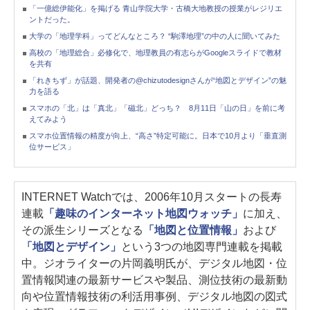
「一億総伊能化」を掲げる 青山学院大学・古橋大地教授の授業がレジリエ
ントだった。
大学の「地理学科」ってどんなところ？ “駒澤地理”の中の人に聞いてみた
高校の「地理総合」必修化で、地理教員の有志らがGoogleスライドで教材
を共有
「れきちず」が話題、開発者の@chizutodesignさんが“地図とデザイン”の魅
力を語る
スマホの「北」は「真北」「磁北」どっち？ 8月11日「山の日」を前に考
えてみよう
スマホ位置情報の精度が向上、“高さ”特定可能に。日本で10月より「垂直測
位サービス」
INTERNET Watchでは、2006年10月スタートの長寿
連載
「趣味のインターネット地図ウォッチ」
に加え、
その派生シリーズとなる
「地図と位置情報」
および
「地図とデザイン」
という3つの地図専門連載を掲載
中。ジオライターの片岡義明氏が、デジタル地図・位
置情報関連の最新サービスや製品、測位技術の最新動
向や位置情報技術の利活用事例、デジタル地図の図式