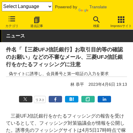
Powered by
Translate
INTERNET Watch
トピック
セキュリティ
詐欺/フィッシング
カテゴリ
過去記事
検索
Impressサイト
ニュース
件名「【三菱UFJ信託銀行】お取引目的等の確認
のお願い」などの不審なメール、三菱UFJ信託銀
行をかたるフィッシングに注意
偽サイトに誘導し、会員番号と第一暗証の入力を要求
林 恭平
2023年4月6日 19:13
リスト
三菱UFJ信託銀行をかたるフィッシングの報告を受け
ているとして、フィッシング対策協議会が情報を公開し
た。誘導先のフィッシングサイトは4月5日17時時点で稼