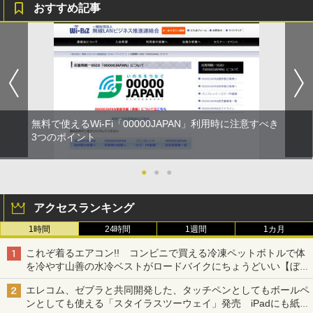
おすすめ記事
無料で使えるWi-Fi「00000JAPAN」利用時に注意すべき
3つのポイント
●
●
●
アクセスランキング
1時間
24時間
1週間
1カ月
これぞ着るエアコン!! コンビニで買える冷凍ペットボトルで体
を冷やす山善の水冷ベストがロードバイクにちょうどいい【ぼっ
ち・ざ・ろーど！その14】【空いた時間でなにしてる？】
エレコム、ゼブラと共同開発した、タッチペンとしてもボールペ
ンとしても使える「スタイラスツーウェイ」発売 iPadにも紙に