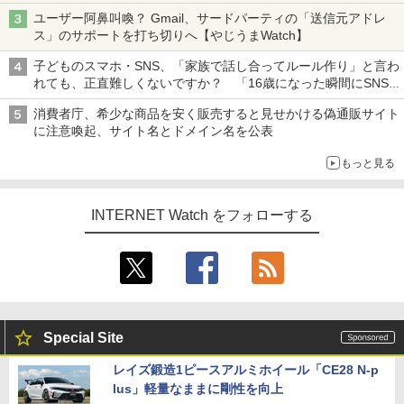
も、持ち替えずに書き込める
ユーザー阿鼻叫喚？ Gmail、サードパーティの「送信元アドレ
ス」のサポートを打ち切りへ【やじうまWatch】
子どものスマホ・SNS、「家族で話し合ってルール作り」と言わ
れても、正直難しくないですか？ 「16歳になった瞬間にSNS
デビューする方が怖い」という上沼紫野弁護士にヒントを聞く
消費者庁、希少な商品を安く販売すると見せかける偽通販サイト
に注意喚起、サイト名とドメイン名を公表
もっと見る
INTERNET Watch をフォローする
Special Site
レイズ鍛造1ピースアルミホイール「CE28 N-p
lus」軽量なままに剛性を向上