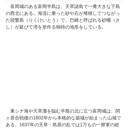
富岡城のある富岡半島は、天草諸島で一番大きな下島
の西北にある。海流に乗った砂や石が堆積してつながっ
た陸繋島（りくけいとう）で、巴崎と呼ばれる砂嘴（さ
し）が延びて湾を形作る独特の地形をしている。
東シナ海や天草灘を臨む半島の北に立つ富岡城は、関
ヶ原合戦後の1602年から本格的な築城が始まった山城で
ある。1637年の天草・島原の乱では1万もの一揆軍の総