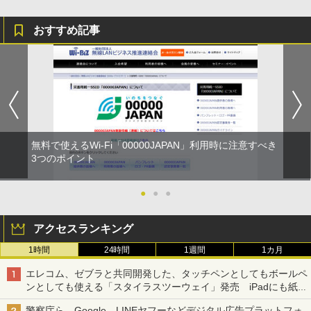
おすすめ記事
無料で使えるWi-Fi「00000JAPAN」利用時に注意すべき
3つのポイント
●
●
●
アクセスランキング
1時間
24時間
1週間
1カ月
エレコム、ゼブラと共同開発した、タッチペンとしてもボールペ
ンとしても使える「スタイラスツーウェイ」発売 iPadにも紙に
も、持ち替えずに書き込める
警察庁ら、Google、LINEヤフーなどデジタル広告プラットフォ