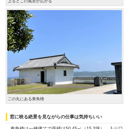
上るとこの風景が広がる
二の丸にある東角櫓
窓に映る絶景を見ながらの仕事は気持ちいい
東角櫓は一棟建てで面積は50,45㎡（15.3坪）。入り口