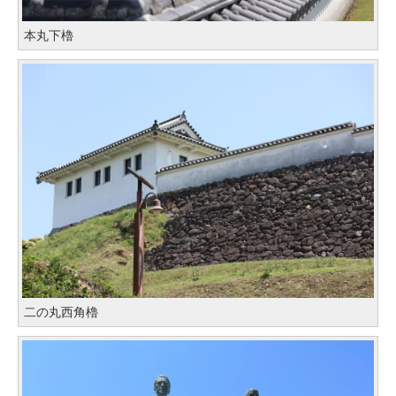
本丸下櫓
二の丸西角櫓