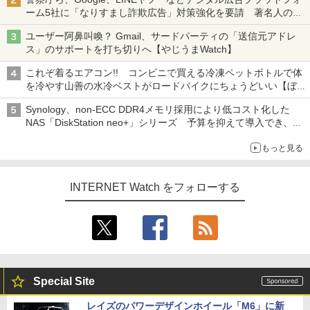
ーム5社に「なりすまし詐欺広告」対策強化を要請 著名人の写
真や映像を使った投資詐欺などへの対策として
ユーザー阿鼻叫喚？ Gmail、サードパーティの「送信元アドレ
ス」のサポートを打ち切りへ【やじうまWatch】
これぞ着るエアコン!! コンビニで買える冷凍ペットボトルで体
を冷やす山善の水冷ベストがロードバイクにちょうどいい【ぼっ
ち・ざ・ろーど！その14】【空いた時間でなにしてる？】
Synology、non-ECC DDR4メモリ採用により低コスト化した
NAS「DiskStation neo+」シリーズ 予算を抑えて導入でき、
ECCメモリへのアップグレードも可能
もっと見る
INTERNET Watch をフォローする
Special Site
レイズのパワーデザインホイール「M6」に新