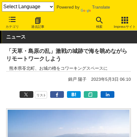
Powered by
Translate
INTERNET Watch
トピック
仕事/働き方
ワークスペース
カテゴリ
過去記事
検索
Impressサイト
ニュース
「天草・島原の乱」激戦の城跡で海を眺めながら
リモートワークしよう
熊本県苓北町、お城の櫓をコワーキングスペースに
錦戸 陽子
2023年5月3日 06:10
リスト