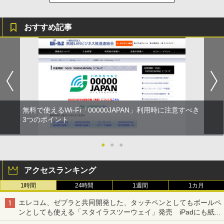
おすすめ記事
無料で使えるWi-Fi「00000JAPAN」利用時に注意すべき
3つのポイント
●
●
●
アクセスランキング
1時間
24時間
1週間
1カ月
エレコム、ゼブラと共同開発した、タッチペンとしてもボールペ
ンとしても使える「スタイラスツーウェイ」発売 iPadにも紙に
も、持ち替えずに書き込める