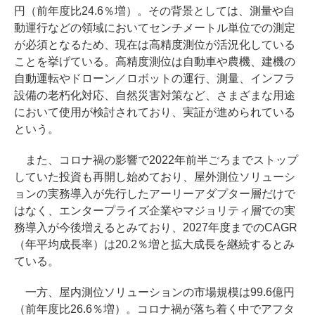
円（前年度比24.6％増）。その背景としては、測量や自
動運行などの領域においてセンチメートル単位での測定
が必須となるため、現在は高精度測位が活況化している
ことを挙げている。高精度測位は自動車や農機、建機の
自動運転やドローン／ロボットの運行、測量、インフラ
設備の老朽化対応、自然災害対策など、さまざまな用途
において使用が検討されており、実証が進められている
という。
また、コロナ禍の影響で2022年前半ごろまでストップ
していた投資も再開し始めており、屋外測位ソリューシ
ョンの実務導入が先行したアーリーアダプター層だけで
はなく、エンタープライズ企業やマジョリティ層での実
務導入が今後増えるとみており、2027年度までのCAGR
（年平均成長率）は20.2％増と拡大成長を継続するとみ
ている。
一方、屋内測位ソリューションの市場規模は99.6億円
（前年度比26.6％増）。コロナ禍が落ち着く中でアフタ