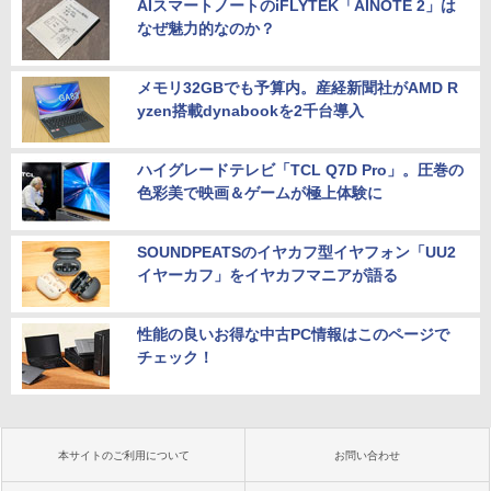
AIスマートノートのiFLYTEK「AINOTE 2」は
なぜ魅力的なのか？
メモリ32GBでも予算内。産経新聞社がAMD R
yzen搭載dynabookを2千台導入
ハイグレードテレビ「TCL Q7D Pro」。圧巻の
色彩美で映画＆ゲームが極上体験に
SOUNDPEATSのイヤカフ型イヤフォン「UU2
イヤーカフ」をイヤカフマニアが語る
性能の良いお得な中古PC情報はこのページで
チェック！
本サイトのご利用について
お問い合わせ