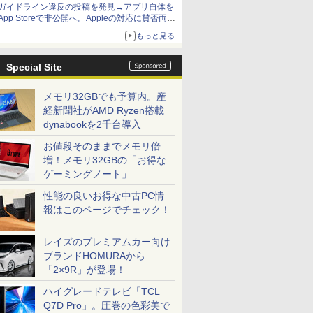
ガイドライン違反の投稿を発見→アプリ自体を
App Storeで非公開へ。Appleの対応に賛否両論
【やじうまWatch】
もっと見る
Special Site
メモリ32GBでも予算内。産
経新聞社がAMD Ryzen搭載
dynabookを2千台導入
お値段そのままでメモリ倍
増！メモリ32GBの「お得な
ゲーミングノート」
性能の良いお得な中古PC情
報はこのページでチェック！
レイズのプレミアムカー向け
ブランドHOMURAから
「2×9R」が登場！
ハイグレードテレビ「TCL
Q7D Pro」。圧巻の色彩美で