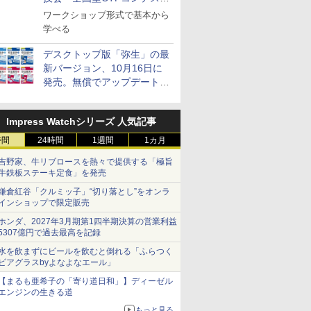
ト」を10月に開催、参加受付
ワークショップ形式で基本から
中
学べる
デスクトップ版「弥生」の最
新バージョン、10月16日に
発売。無償でアップデートを
提供する早期購入キャンペー
ンも
Impress Watchシリーズ 人気記事
時間
24時間
1週間
1カ月
吉野家、牛リブロースを熱々で提供する「極旨
牛鉄板ステーキ定食」を発売
鎌倉紅谷「クルミッ子」“切り落とし”をオンラ
インショップで限定販売
ホンダ、2027年3月期第1四半期決算の営業利益
5307億円で過去最高を記録
水を飲まずにビールを飲むと倒れる「ふらつく
ビアグラスbyよなよなエール」
【まるも亜希子の「寄り道日和」】ディーゼル
エンジンの生きる道
もっと見る