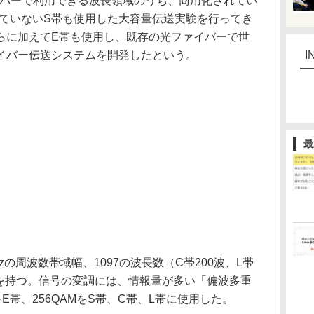
イバーで利用できる波長領域のうち、商用化されてい
れていないS帯も使用した大容量伝送実験を行ってき
らに加えてE帯も使用し、既存の光ファイバーで世
イバー伝送システムを開発したという。
I
最
zの周波数帯域幅、1097の波長数（C帯200波、L帯
波）を持つ。信号の変調には、情報量が多い「偏波多重
をE帯、256QAMをS帯、C帯、L帯に使用した。