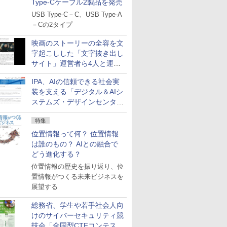
Type-Cケーブル2製品を発売
USB Type-C－C、USB Type-A
－Cの2タイプ
映画のストーリーの全容を文
字起こしした「文字抜き出し
サイト」運営者ら4人と運営
法人に有罪判決
IPA、AIの信頼できる社会実
装を支える「デジタル＆AIシ
ステムズ・デザインセンタ
ー」新設
特集
位置情報って何？ 位置情報
は誰のもの？ AIとの融合で
どう進化する？
位置情報の歴史を振り返り、位
置情報がつくる未来ビジネスを
展望する
総務省、学生や若手社会人向
けのサイバーセキュリティ競
技会「全国型CTFコンテス