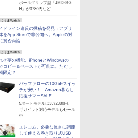
場
ボールグリップ型「JMD8BG-
H」が3780円など
じうまWatch
イドライン違反の投稿を発見→アプリ
体をApp Storeで非公開へ。Appleの対
に賛否両論
じうまWatch
れぞ夢の機能、iPhoneとWindowsの
でコピー＆ペーストが可能に。ただし
域限定？
バッファローの10GbEスイッ
チが安い！ Amazon暮らし
応援サマーSALE
5ポートモデルは3万2380円、
ギガビット対応モデルもセール
中
エレコム、必要な長さに調節
して使える巻き取り式USB