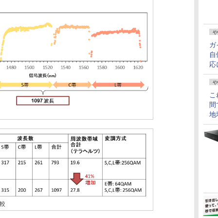
や
ガ
自
応
や
こ
間
地
較