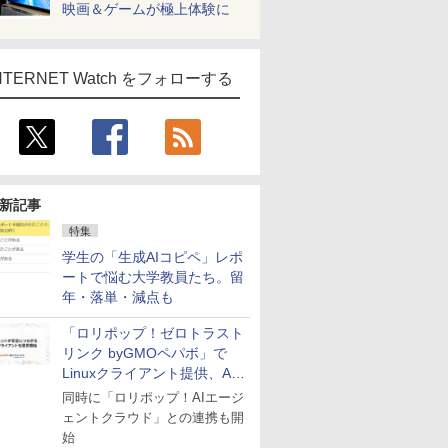
映画＆ゲームが極上体験に
NTERNET Watch をフォローする
新記事
特集
学生の「生成AIコピペ」レポ
ートで悩む大学教員たち。留
年・落単・減点も
「ロリポップ！ゼロトラスト
リンク byGMOペパボ」で
Linuxクライアント提供、AI
エージェントの接続が容易に
同時に「ロリポップ！AIエージ
ェントクラウド」との連携も開
始