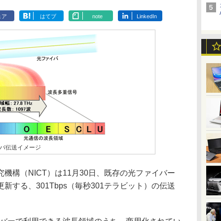
ェア
はてブ
note
LinkedIn
バ伝送イメージ
構（NICT）は11月30日、既存の光ファイバー
する、301Tbps（毎秒301テラビット）の伝送
。