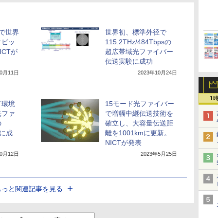
で世界
世界初、標準外径で
タビッ
115.2THz/484Tbpsの
CTが
超広帯域光ファイバー
伝送実験に成功
10月11日
2023年10月24日
1
ド環境
15モード光ファイバー
光ファ
で増幅中継伝送技術を
の
確立し、大容量伝送距
送に成
離を1001kmに更新。
NICTが発表
10月12日
2023年5月25日
もっと関連記事を見る