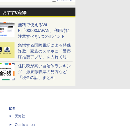
おすすめ記事
無料で使えるWi-
Fi「00000JAPAN」利用時に
注意すべき3つのポイント
急増する国際電話による特殊
詐欺、家族のスマホに「警察
庁推奨アプリ」を入れて対策
しよう！
住民税が高い自治体ランキン
グ、源泉徴収票の見方など
「税金の話」まとめ
ICE
天海社
ス
Comic curea