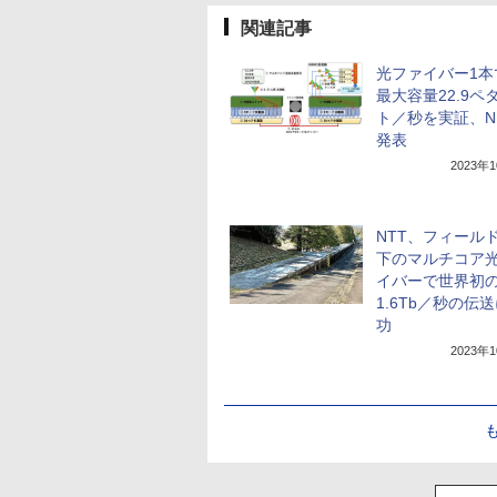
関連記事
光ファイバー1本
最大容量22.9ペ
ト／秒を実証、NI
発表
2023年
NTT、フィール
下のマルチコア
イバーで世界初
1.6Tb／秒の伝
功
2023年