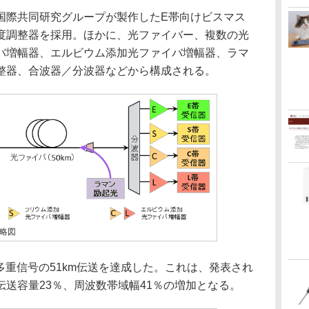
際共同研究グループが製作したE帯向けビスマス
度調整器を採用。ほかに、光ファイバー、複数の光
バ増幅器、エルビウム添加光ファイバ増幅器、ラマ
整器、合波器／分波器などから構成される。
略図
長多重信号の51km伝送を達成した。これは、発表され
送容量23％、周波数帯域幅41％の増加となる。