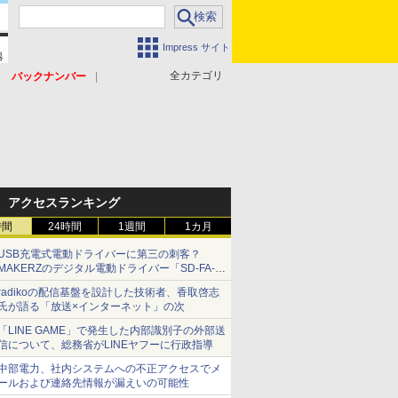
Impress サイト
全カテゴリ
バックナンバー
アクセスランキング
時間
24時間
1週間
1カ月
USB充電式電動ドライバーに第三の刺客？
MAKERZのデジタル電動ドライバー「SD-FA-
2000L」を、ベッセル、パナソニックと比較し
radikoの配信基盤を設計した技術者、香取啓志
てみた 【テレワークグッズ・ミニレビュー 第
氏が語る「放送×インターネット」の次
165回】
「LINE GAME」で発生した内部識別子の外部送
信について、総務省がLINEヤフーに行政指導
中部電力、社内システムへの不正アクセスでメ
ールおよび連絡先情報が漏えいの可能性