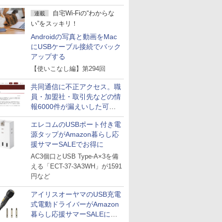
自宅Wi-Fiの“わからな
連載
い”をスッキリ！
Androidの写真と動画をMac
にUSBケーブル接続でバック
アップする
【使いこなし編】第294回
共同通信に不正アクセス。職
員・加盟社・取引先などの情
報6000件が漏えいした可能
性
エレコムのUSBポート付き電
源タップがAmazon暮らし応
援サマーSALEでお得に
AC3個口とUSB Type-A×3を備
える「ECT-37-3A3WH」が1591
円など
アイリスオーヤマのUSB充電
式電動ドライバーがAmazon
暮らし応援サマーSALEに登