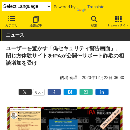
Powered by
Translate
INTERNET Watch
トピック
セキュリティ
詐欺/フィッシング
カテゴリ
過去記事
検索
Impressサイト
ニュース
ユーザーを驚かす「偽セキュリティ警告画面」、
閉じ方体験サイトをIPAが公開〜サポート詐欺の相
談増加を受け
的場 奏瑛
2023年12月22日 06:30
リスト