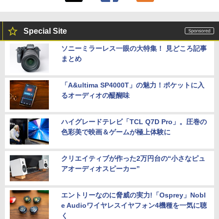
Special Site
ソニーミラーレス一眼の大特集！ 見どころ記事
まとめ
「A&ultima SP4000T」の魅力！ポケットに入
るオーディオの醍醐味
ハイグレードテレビ「TCL Q7D Pro」。圧巻の
色彩美で映画＆ゲームが極上体験に
クリエイティブが作った2万円台の“小さなピュ
アオーディオスピーカー”
エントリーなのに脅威の実力!「Osprey」Nobl
e Audioワイヤレスイヤフォン4機種を一気に聴
く