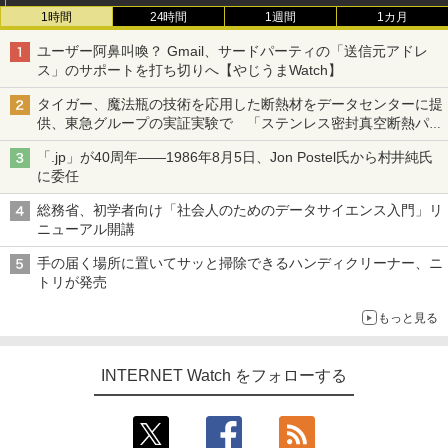
1時間
24時間
1週間
1カ月
ユーザー阿鼻叫喚？ Gmail、サードパーティの「送信元アドレ
ス」のサポートを打ち切りへ【やじうまWatch】
タイガー、魔法瓶の技術を応用した断熱材をデータセンターに提
供、東急グループの実証実験で 「ステンレス密封真空断熱パネ
ル TIVIP」
「.jp」が40周年――1986年8月5日、Jon Postel氏から村井純氏
に委任
総務省、初学者向け「社会人のためのデータサイエンス入門」リ
ニューアル開講
手の届く場所に置いてサッと掃除できるハンディクリーナー、ニ
トリが発売
もっと見る
INTERNET Watch をフォローする