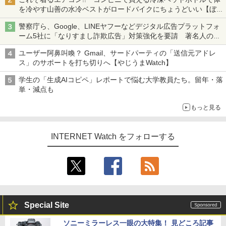
を冷やす山善の水冷ベストがロードバイクにちょうどいい【ぼっ
ち・ざ・ろーど！その14】【空いた時間でなにしてる？】
警察庁ら、Google、LINEヤフーなどデジタル広告プラットフォ
ーム5社に「なりすまし詐欺広告」対策強化を要請 著名人の写
真や映像を使った投資詐欺などへの対策として
ユーザー阿鼻叫喚？ Gmail、サードパーティの「送信元アドレ
ス」のサポートを打ち切りへ【やじうまWatch】
学生の「生成AIコピペ」レポートで悩む大学教員たち。留年・落
単・減点も
もっと見る
INTERNET Watch をフォローする
Special Site
ソニーミラーレス一眼の大特集！ 見どころ記事