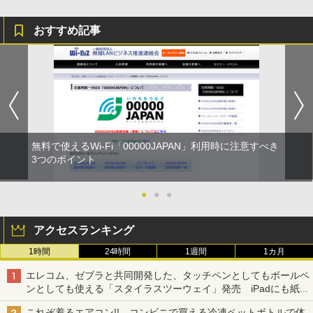
おすすめ記事
無料で使えるWi-Fi「00000JAPAN」利用時に注意すべき
3つのポイント
●
●
●
アクセスランキング
1時間
24時間
1週間
1カ月
エレコム、ゼブラと共同開発した、タッチペンとしてもボールペ
ンとしても使える「スタイラスツーウェイ」発売 iPadにも紙に
も、持ち替えずに書き込める
これぞ着るエアコン!! コンビニで買える冷凍ペットボトルで体