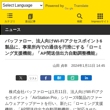
Powered by
Translate
INTERNET Watch
ハードウェア
LAN機器
ルーター
カテゴリ
過去記事
検索
Impressサイト
ニュース
バッファロー、法人向けWi-Fiアクセスポイント6
製品に、事業所内での通信を円滑にする「ローミ
ング支援機能」「AP間送信出力自動調整機能」
山田 貞幸
2024年1月11日 14:45
リスト
株式会社バッファローは1月11日、法人向けWi-Fiアク
セスポイント「AirStation Pro」シリーズ6製品のファー
ムウェアアップデートを行い、新たに「ローミング支援
機能」「AP間送信出力自動調整機能」に対応させた。