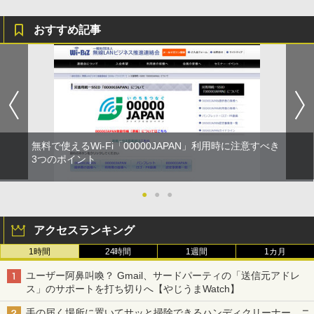
おすすめ記事
無料で使えるWi-Fi「00000JAPAN」利用時に注意すべき
3つのポイント
●
●
●
アクセスランキング
1時間
24時間
1週間
1カ月
ユーザー阿鼻叫喚？ Gmail、サードパーティの「送信元アドレ
ス」のサポートを打ち切りへ【やじうまWatch】
手の届く場所に置いてサッと掃除できるハンディクリーナー、ニ