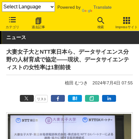
Powered by
Translate
INTERNET Watch
トピック
業界動向
教育/子ども
カテゴリ
過去記事
検索
Impressサイト
ニュース
大妻女子大とNTT東日本ら、データサイエンス分
野の人材育成で協定――現状、データサイエンテ
ィストの女性率は1割前後
植田 むつき
2024年7月4日 07:55
リスト