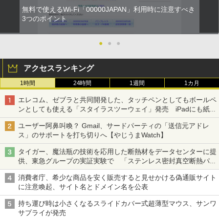
無料で使えるWi-Fi「00000JAPAN」利用時に注意すべき
3つのポイント
●
●
●
アクセスランキング
1時間
24時間
1週間
1カ月
エレコム、ゼブラと共同開発した、タッチペンとしてもボールペ
ンとしても使える「スタイラスツーウェイ」発売 iPadにも紙に
も、持ち替えずに書き込める
ユーザー阿鼻叫喚？ Gmail、サードパーティの「送信元アドレ
ス」のサポートを打ち切りへ【やじうまWatch】
タイガー、魔法瓶の技術を応用した断熱材をデータセンターに提
供、東急グループの実証実験で 「ステンレス密封真空断熱パネ
ル TIVIP」
消費者庁、希少な商品を安く販売すると見せかける偽通販サイト
に注意喚起、サイト名とドメイン名を公表
持ち運び時は小さくなるスライドカバー式超薄型マウス、サンワ
サプライが発売