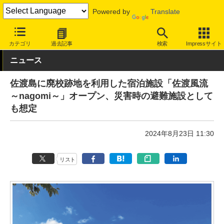
Powered by
Translate
INTERNET Watch
トピック
仕事/働き方
ワーケーション
カテゴリ
過去記事
検索
Impressサイト
ニュース
佐渡島に廃校跡地を利用した宿泊施設「佐渡風流
～nagomi～」オープン、災害時の避難施設として
も想定
2024年8月23日 11:30
リスト