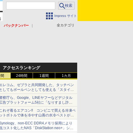
Impress サイト
全カテゴリ
バックナンバー
アクセスランキング
時間
24時間
1週間
1カ月
エレコム、ゼブラと共同開発した、タッチペン
としてもボールペンとしても使える「スタイラ
スツーウェイ」発売 iPadにも紙にも、持ち替
警察庁ら、Google、LINEヤフーなどデジタル
えずに書き込める
広告プラットフォーム5社に「なりすまし詐欺
広告」対策強化を要請 著名人の写真や映像を
これぞ着るエアコン!! コンビニで買える冷凍ペ
使った投資詐欺などへの対策として
ットボトルで体を冷やす山善の水冷ベストがロ
ードバイクにちょうどいい【ぼっち・ざ・ろー
Synology、non-ECC DDR4メモリ採用により
ど！その14】【空いた時間でなにしてる？】
低コスト化したNAS「DiskStation neo+」シリ
ーズ 予算を抑えて導入でき、ECCメモリへの