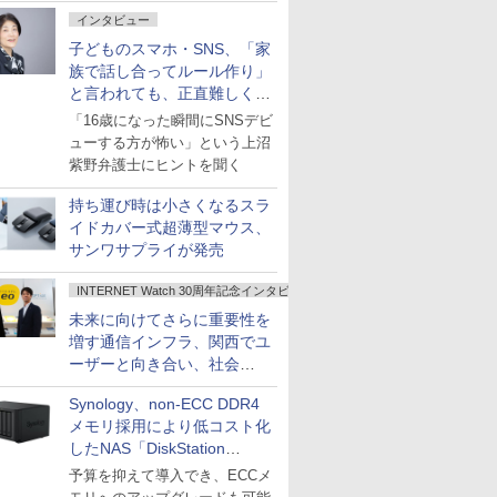
インタビュー
子どものスマホ・SNS、「家
族で話し合ってルール作り」
と言われても、正直難しくな
いですか？
「16歳になった瞬間にSNSデビ
ューする方が怖い」という上沼
紫野弁護士にヒントを聞く
持ち運び時は小さくなるスラ
イドカバー式超薄型マウス、
サンワサプライが発売
INTERNET Watch 30周年記念インタビュー
未来に向けてさらに重要性を
増す通信インフラ、関西でユ
ーザーと向き合い、社会
の“あたらしい”を起動し続け
Synology、non-ECC DDR4
る～オプテージ
メモリ採用により低コスト化
したNAS「DiskStation
neo+」シリーズ
予算を抑えて導入でき、ECCメ