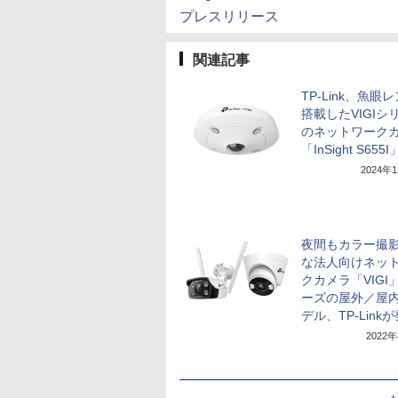
プレスリリース
関連記事
TP-Link、魚眼
搭載したVIGIシ
のネットワーク
「InSight S655
2024年
夜間もカラー撮
な法人向けネッ
クカメラ「VIGI
ーズの屋外／屋内
デル、TP-Link
2022