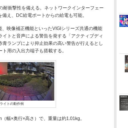
10の耐衝撃性を備える。ネットワークインターフェー
トを備え、DC給電ポートからの給電も可能。
、映像補正機能といったVIGIシリーズ共通の機能
ライトと音声による警告を発する「アクティブディ
赤青ランプにより抑止効果の高い警告が行えるとし
ート用の入出力端子も搭載する。
ライトの動作例
mm（幅×奥行×高さ）で、重量は約1.01kg。