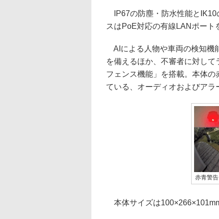
IP67の防塵・防水性能とIK
スはPoE対応の有線LANポー
AIによる人物や車両の検知機能
を備えるほか、不審者に対して
フェンス機能」を搭載。本体の
ている、オーディオおよびアラ
赤青警告
本体サイズは100×266×101