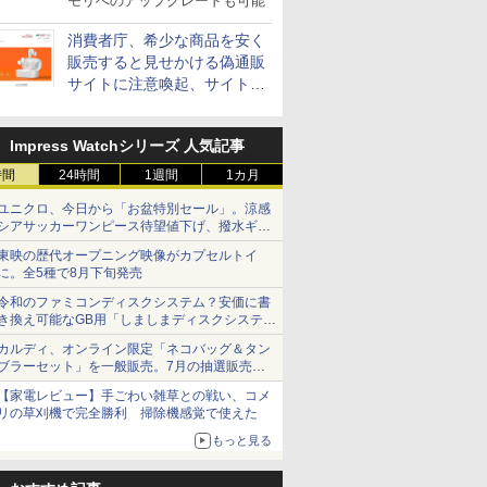
モリへのアップグレードも可能
消費者庁、希少な商品を安く
販売すると見せかける偽通販
サイトに注意喚起、サイト名
とドメイン名を公表
Impress Watchシリーズ 人気記事
時間
24時間
1週間
1カ月
ユニクロ、今日から「お盆特別セール」。涼感
シアサッカーワンピース待望値下げ、撥水ギア
ショーツは1990円に
東映の歴代オープニング映像がカプセルトイ
に。全5種で8月下旬発売
令和のファミコンディスクシステム？安価に書
き換え可能なGB用「しましまディスクシステ
ム」
カルディ、オンライン限定「ネコバッグ＆タン
ブラーセット」を一般販売。7月の抽選販売の
当選無効分
【家電レビュー】手ごわい雑草との戦い、コメ
リの草刈機で完全勝利 掃除機感覚で使えた
もっと見る