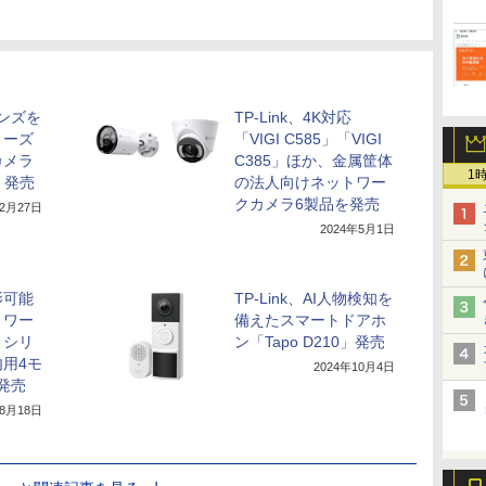
レンズを
TP-Link、4K対応
リーズ
「VIGI C585」「VIGI
カメラ
C385」ほか、金属筐体
1
I」発売
の法人向けネットワー
クカメラ6製品を発売
12月27日
2024年5月1日
影可能
TP-Link、AI人物検知を
トワー
備えたスマートドアホ
」シリ
ン「Tapo D210」発売
用4モ
2024年10月4日
が発売
年8月18日