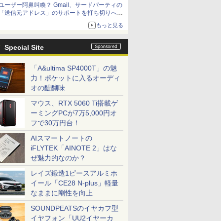
ユーザー阿鼻叫喚？ Gmail、サードパーティの
アップグレードも可能
「送信元アドレス」のサポートを打ち切りへ
【やじうまWatch】
もっと見る
Special Site
「A&ultima SP4000T」の魅
力！ポケットに入るオーディ
オの醍醐味
マウス、RTX 5060 Ti搭載ゲ
ーミングPCが7万5,000円オ
フで30万円台！
AIスマートノートの
iFLYTEK「AINOTE 2」はな
ぜ魅力的なのか？
レイズ鍛造1ピースアルミホ
イール「CE28 N-plus」軽量
なままに剛性を向上
SOUNDPEATSのイヤカフ型
イヤフォン「UU2イヤーカ