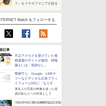
フ」をイヤカフマニアが語る
NTERNET Watch をフォローする
新記事
不正アクセスを受けていた将
棋連盟のサイトが復旧、情報
漏えいは「痕跡なし」
警察庁ら、Google、LINEヤ
フーなどデジタル広告プラッ
トフォーム5社に「なりすま
し詐欺広告」対策強化を要請
著名人の写真や映像を使った投
資詐欺などへの対策として
テレワーク、空いた時間でなにしてる？