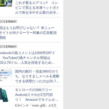
これぞ着るエアコン!! コン
ビニで買える冷凍ペットボト
ルで体を冷やす山善の水冷ベ
ストがロードバイクにちょう
じうまWatch
どいい【ぼっち・ざ・ろー
ど！その14】
類はもうお呼びじゃない？ 米ニュー
サイトがAIクローラー対象の広告配信
開始
じうまWatch
acebookの偽コメントは1000件287ド
、YouTubeの偽チャンネル登録は
000人78ドル…人気を捏造するための
格リストが公開中
国内の銀行・信金386行のう
ち、なりすましメールを遮断
できる状態だったのは26.7％
にとどまる～GMOブランド
モトローラのSIMフリー
セキュリティ調査
Androidスマホが2万円切
り！ Amazonでタイムセー
ル
6.9インチ「moto g06」が1万