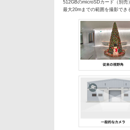
512GBのmicroSDカード
最大20mまでの範囲を撮影でき