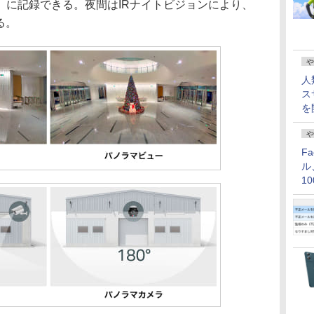
（別売）に記録できる。夜間はIRナイトビジョンにより、
る。
や
人
ス
を
や
F
ル
1
価