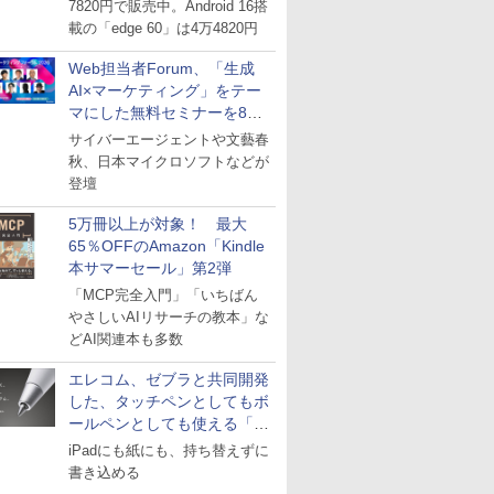
7820円で販売中。Android 16搭
載の「edge 60」は4万4820円
Web担当者Forum、「生成
AI×マーケティング」をテー
マにした無料セミナーを8月
27日にオンライン開催
サイバーエージェントや文藝春
秋、日本マイクロソフトなどが
登壇
5万冊以上が対象！ 最大
65％OFFのAmazon「Kindle
本サマーセール」第2弾
「MCP完全入門」「いちばん
やさしいAIリサーチの教本」な
どAI関連本も多数
エレコム、ゼブラと共同開発
した、タッチペンとしてもボ
ールペンとしても使える「ス
タイラスツーウェイ」発売
iPadにも紙にも、持ち替えずに
書き込める