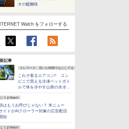
オの醍醐味
NTERNET Watch をフォローする
新記事
テレワーク、空いた時間でなにしてる？
これぞ着るエアコン!! コン
ビニで買える冷凍ペットボト
ルで体を冷やす山善の水冷ベ
ストがロードバイクにちょう
じうまWatch
どいい【ぼっち・ざ・ろー
ど！その14】
類はもうお呼びじゃない？ 米ニュー
サイトがAIクローラー対象の広告配信
開始
じうまWatch