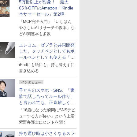
5万冊以上が対象！ 最大
65％OFFのAmazon「Kindle
本サマーセール」第2弾
「MCP完全入門」「いちばん
やさしいAIリサーチの教本」な
どAI関連本も多数
エレコム、ゼブラと共同開発
した、タッチペンとしてもボ
ールペンとしても使える「ス
タイラスツーウェイ」発売
iPadにも紙にも、持ち替えずに
書き込める
インタビュー
子どものスマホ・SNS、「家
族で話し合ってルール作り」
と言われても、正直難しくな
いですか？
「16歳になった瞬間にSNSデビ
ューする方が怖い」という上沼
紫野弁護士にヒントを聞く
持ち運び時は小さくなるスラ