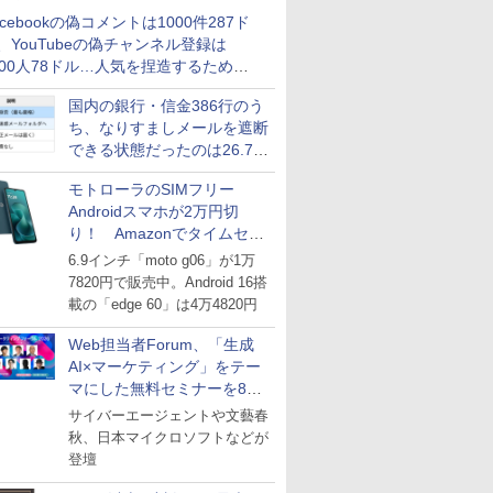
acebookの偽コメントは1000件287ド
、YouTubeの偽チャンネル登録は
000人78ドル…人気を捏造するための
格リストが公開中
国内の銀行・信金386行のう
ち、なりすましメールを遮断
できる状態だったのは26.7％
にとどまる～GMOブランド
モトローラのSIMフリー
セキュリティ調査
Androidスマホが2万円切
り！ Amazonでタイムセー
ル
6.9インチ「moto g06」が1万
7820円で販売中。Android 16搭
載の「edge 60」は4万4820円
Web担当者Forum、「生成
AI×マーケティング」をテー
マにした無料セミナーを8月
27日にオンライン開催
サイバーエージェントや文藝春
秋、日本マイクロソフトなどが
登壇