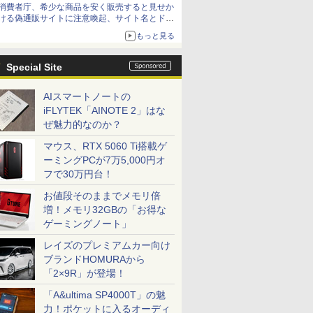
消費者庁、希少な商品を安く販売すると見せか
方が怖い」という上沼紫野弁護士にヒントを聞
ける偽通販サイトに注意喚起、サイト名とドメ
く
イン名を公表
もっと見る
Special Site
AIスマートノートの
iFLYTEK「AINOTE 2」はな
ぜ魅力的なのか？
マウス、RTX 5060 Ti搭載ゲ
ーミングPCが7万5,000円オ
フで30万円台！
お値段そのままでメモリ倍
増！メモリ32GBの「お得な
ゲーミングノート」
レイズのプレミアムカー向け
ブランドHOMURAから
「2×9R」が登場！
「A&ultima SP4000T」の魅
力！ポケットに入るオーディ