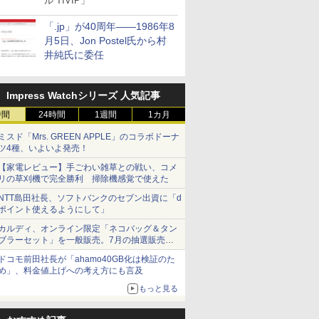
ル TIVIP」
「.jp」が40周年――1986年8
月5日、Jon Postel氏から村
井純氏に委任
Impress Watchシリーズ 人気記事
時間
24時間
1週間
1カ月
ミスド「Mrs. GREEN APPLE」のコラボドーナ
ツ4種、いよいよ発売！
【家電レビュー】手ごわい雑草との戦い、コメ
リの草刈機で完全勝利 掃除機感覚で使えた
NTT島田社長、ソフトバンクのセブン出資に「d
ポイント使えるようにして」
カルディ、オンライン限定「ネコバッグ＆タン
ブラーセット」を一般販売。7月の抽選販売の
当選無効分
ドコモ前田社長が「ahamo40GB化は検証のた
め」、料金値上げへの考え方にも言及
もっと見る