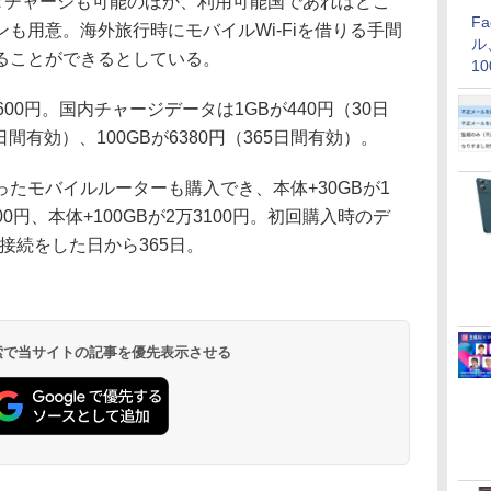
タチャージも可能のほか、利用可能国であればどこ
F
も用意。海外旅行時にモバイルWi-Fiを借りる手間
ル
ることができるとしている。
1
価
0円。国内チャージデータは1GBが440円（30日
日間有効）、100GBが6380円（365日間有効）。
たモバイルルーターも購入でき、本体+30GBが1
000円、本体+100GBが2万3100円。初回購入時のデ
i接続をした日から365日。
 検索で当サイトの記事を優先表示させる