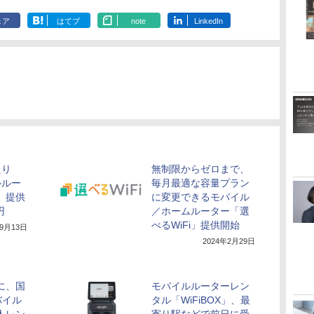
ェア
はてブ
note
LinkedIn
たり
無制限からゼロまで、
ルルー
毎月最適な容量プラン
i」提供
に変更できるモバイル
円
／ホームルーター「選
べるWiFi」提供開始
年9月13日
2024年2月29日
に、国
モバイルルーターレン
バイル
タル「WiFiBOX」、最