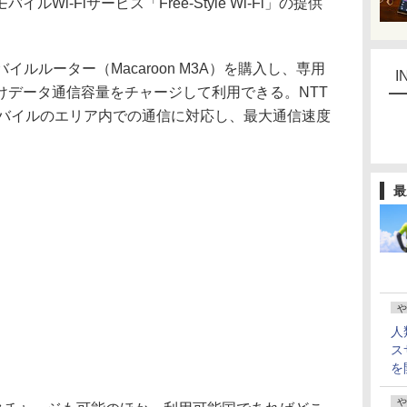
Wi-Fiサービス「Free-Style Wi-Fi」の提供
イルルーター（Macaroon M3A）を購入し、専用
I
けデータ通信容量をチャージして利用できる。NTT
楽天モバイルのエリア内での通信に対応し、最大通信速度
。
最
や
人
ス
を
や