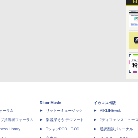
Rittor Music
イカロス出版
dフォーラム
リットーミュージック
AIRLINEweb
ップ担当者フォーラム
楽器探そう!デジマート
Jディフェンスニュー
ness Library
TシャツPOD T-OD
通訳翻訳ジャーナル