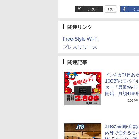
ポスト
リスト
シ
関連リンク
Free-Style Wi-Fi
プレスリリース
関連記事
ドンキが“1日あ
10GB”のモバイ
ター「最驚Wi-F
開始、月額4180
2024
JTBの全国6店舗
内外で使えるモ