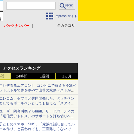
Impress サイト
全カテゴリ
バックナンバー
アクセスランキング
時間
24時間
1週間
1カ月
これぞ着るエアコン!! コンビニで買える冷凍ペ
ットボトルで体を冷やす山善の水冷ベストがロ
ードバイクにちょうどいい【ぼっち・ざ・ろー
エレコム、ゼブラと共同開発した、タッチペン
ど！その14】【空いた時間でなにしてる？】
としてもボールペンとしても使える「スタイラ
スツーウェイ」発売 iPadにも紙にも、持ち替
ユーザー阿鼻叫喚？ Gmail、サードパーティの
えずに書き込める
「送信元アドレス」のサポートを打ち切りへ
【やじうまWatch】
子どものスマホ・SNS、「家族で話し合ってル
ール作り」と言われても、正直難しくないです
か？ 「16歳になった瞬間にSNSデビューする