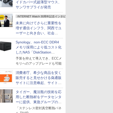
イドカバー式超薄型マウス、
サンワサプライが発売
INTERNET Watch 30周年記念インタビュー
未来に向けてさらに重要性を
増す通信インフラ、関西でユ
ーザーと向き合い、社会
の“あたらしい”を起動し続け
Synology、non-ECC DDR4
る～オプテージ
メモリ採用により低コスト化
したNAS「DiskStation
neo+」シリーズ
予算を抑えて導入でき、ECCメ
モリへのアップグレードも可能
消費者庁、希少な商品を安く
販売すると見せかける偽通販
サイトに注意喚起、サイト名
とドメイン名を公表
タイガー、魔法瓶の技術を応
用した断熱材をデータセンタ
ーに提供、東急グループの実
証実験で
「ステンレス密封真空断熱パネ