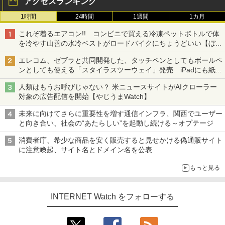
アクセスランキング
1時間
24時間
1週間
1カ月
これぞ着るエアコン!! コンビニで買える冷凍ペットボトルで体
を冷やす山善の水冷ベストがロードバイクにちょうどいい【ぼっ
ち・ざ・ろーど！その14】【空いた時間でなにしてる？】
エレコム、ゼブラと共同開発した、タッチペンとしてもボールペ
ンとしても使える「スタイラスツーウェイ」発売 iPadにも紙に
も、持ち替えずに書き込める
人類はもうお呼びじゃない？ 米ニュースサイトがAIクローラー
対象の広告配信を開始【やじうまWatch】
未来に向けてさらに重要性を増す通信インフラ、関西でユーザー
と向き合い、社会の“あたらしい”を起動し続ける～オプテージ
消費者庁、希少な商品を安く販売すると見せかける偽通販サイト
に注意喚起、サイト名とドメイン名を公表
もっと見る
INTERNET Watch をフォローする