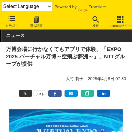
Powered by
Translate
INTERNET Watch
サービス/ソフト
ソフトウェア
スマートフォ
カテゴリ
過去記事
検索
Impressサイト
ニュース
万博会場に行かなくてもアプリで体験、「EXPO
2025 バーチャル万博～空飛ぶ夢洲～」、NTTグル
ープが提供
大竹 莉子
2025年4月8日 07:30
リスト