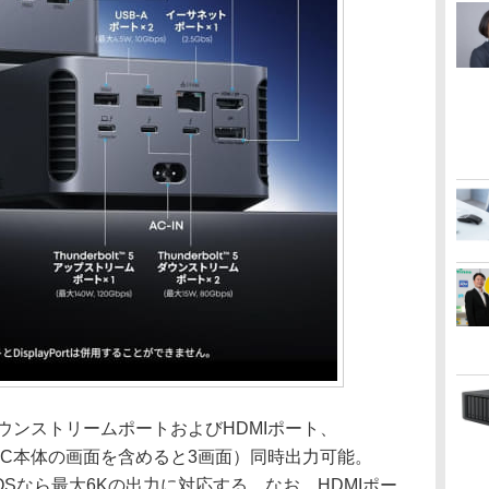
 5ダウンストリームポートおよびHDMIポート、
画面（PC本体の画面を含めると3画面）同時出力可能。
macOSなら最大6Kの出力に対応する。なお、HDMIポー