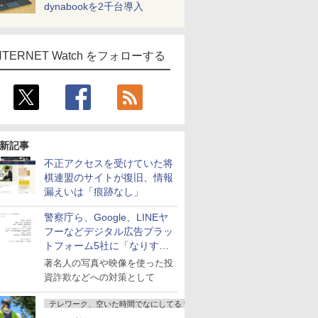
dynabookを2千台導入
NTERNET Watch をフォローする
新記事
不正アクセスを受けていた将
棋連盟のサイトが復旧、情報
漏えいは「痕跡なし」
警察庁ら、Google、LINEヤ
フーなどデジタル広告プラッ
トフォーム5社に「なりすま
し詐欺広告」対策強化を要請
著名人の写真や映像を使った投
資詐欺などへの対策として
テレワーク、空いた時間でなにしてる？