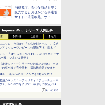
消費者庁、希少な商品を安く
販売すると見せかける偽通販
サイトに注意喚起、サイト名
とドメイン名を公表
Impress Watchシリーズ 人気記事
時間
24時間
1週間
1カ月
ユニクロ、今日から「お盆特別セール」。涼感
シアサッカーワンピース待望値下げ、撥水ギア
ショーツは1990円に
ミスド「Mrs. GREEN APPLE」のコラボドーナ
ツ4種、いよいよ発売！
【家電レビュー】手ごわい雑草との戦い、コメ
リの草刈機で完全勝利 掃除機感覚で使えた
KDDI、楽天へのローミングを9月末で終了
老舗のマウスユーティリティ「チューチューマ
ウス」がAIの力を借りて15年ぶりに復活／64bit
化、Windows 10/11、「Chrome」も走り回
もっと見る
る。復活記念で2026年末まで500円
おすすめ記事