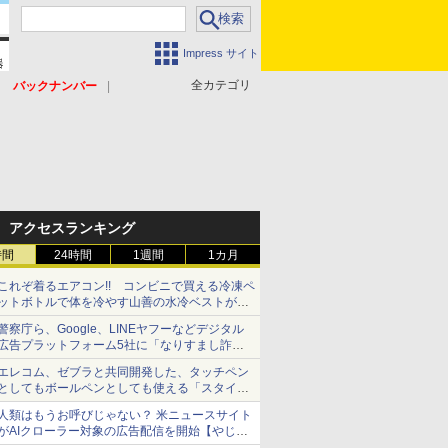
Impress サイト
全カテゴリ
バックナンバー
アクセスランキング
時間
24時間
1週間
1カ月
これぞ着るエアコン!! コンビニで買える冷凍ペ
ットボトルで体を冷やす山善の水冷ベストがロ
ードバイクにちょうどいい【ぼっち・ざ・ろー
警察庁ら、Google、LINEヤフーなどデジタル
ど！その14】【空いた時間でなにしてる？】
広告プラットフォーム5社に「なりすまし詐欺
広告」対策強化を要請 著名人の写真や映像を
エレコム、ゼブラと共同開発した、タッチペン
使った投資詐欺などへの対策として
としてもボールペンとしても使える「スタイラ
スツーウェイ」発売 iPadにも紙にも、持ち替
人類はもうお呼びじゃない？ 米ニュースサイト
えずに書き込める
がAIクローラー対象の広告配信を開始【やじう
まWatch】