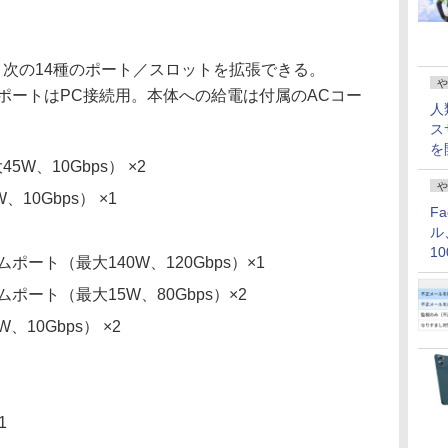
接続し、次の14種のポート／スロットを拡張できる。
や
トリームポートはPC接続用。本体への給電は付属のACコー
人
ス
を
5W、10Gbps） ×2
や
、10Gbps） ×1
F
ル
1
リームポート（最大140W、120Gbps）×1
価
リームポート（最大15W、80Gbps）×2
W、10Gbps） ×2
1