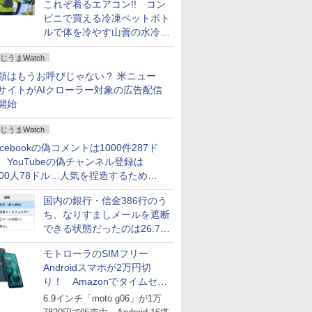
これぞ着るエアコン!! コン
ビニで買える冷凍ペットボト
ルで体を冷やす山善の水冷ベ
ストがロードバイクにちょう
じうまWatch
どいい【ぼっち・ざ・ろー
ど！その14】
類はもうお呼びじゃない？ 米ニュー
サイトがAIクローラー対象の広告配信
開始
じうまWatch
acebookの偽コメントは1000件287ド
、YouTubeの偽チャンネル登録は
000人78ドル…人気を捏造するための
格リストが公開中
国内の銀行・信金386行のう
ち、なりすましメールを遮断
できる状態だったのは26.7％
にとどまる～GMOブランド
モトローラのSIMフリー
セキュリティ調査
Androidスマホが2万円切
り！ Amazonでタイムセー
ル
6.9インチ「moto g06」が1万