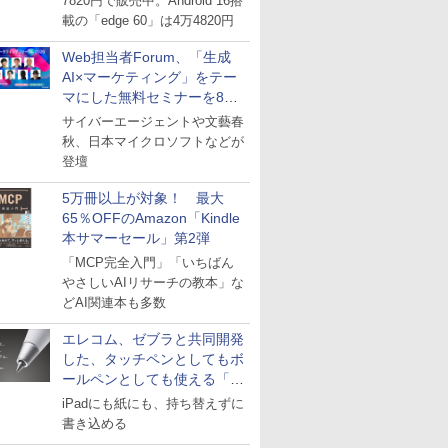
7820円で販売中。Android 16搭
載の「edge 60」は4万4820円
Web担当者Forum、「生成
AI×マーケティング」をテー
マにした無料セミナーを8月
27日にオンライン開催
サイバーエージェントや文藝春
秋、日本マイクロソフトなどが
登壇
5万冊以上が対象！ 最大
65％OFFのAmazon「Kindle
本サマーセール」第2弾
「MCP完全入門」「いちばん
やさしいAIリサーチの教本」な
どAI関連本も多数
エレコム、ゼブラと共同開発
した、タッチペンとしてもボ
ールペンとしても使える「ス
タイラスツーウェイ」発売
iPadにも紙にも、持ち替えずに
書き込める