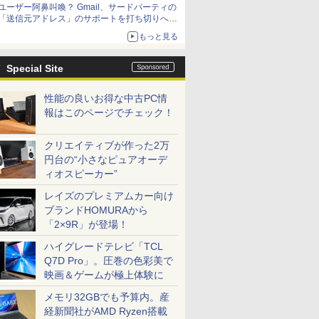
ユーザー阿鼻叫喚？ Gmail、サードパーティの
「送信元アドレス」のサポートを打ち切りへ
【やじうまWatch】
もっと見る
Special Site
性能の良いお得な中古PC情
報はこのページでチェック！
クリエイティブが作った2万
円台の“小さなピュアオーデ
ィオスピーカー”
レイズのプレミアムカー向け
ブランドHOMURAから
「2×9R」が登場！
ハイグレードテレビ「TCL
Q7D Pro」。圧巻の色彩美で
映画＆ゲームが極上体験に
メモリ32GBでも予算内。産
経新聞社がAMD Ryzen搭載