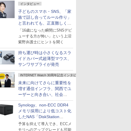
インタビュー
子どものスマホ・SNS、「家
族で話し合ってルール作り」
と言われても、正直難しくな
いですか？
「16歳になった瞬間にSNSデビ
ューする方が怖い」という上沼
紫野弁護士にヒントを聞く
持ち運び時は小さくなるスラ
イドカバー式超薄型マウス、
サンワサプライが発売
INTERNET Watch 30周年記念インタビュー
未来に向けてさらに重要性を
増す通信インフラ、関西でユ
ーザーと向き合い、社会
の“あたらしい”を起動し続け
Synology、non-ECC DDR4
る～オプテージ
メモリ採用により低コスト化
したNAS「DiskStation
neo+」シリーズ
予算を抑えて導入でき、ECCメ
モリへのアップグレードも可能