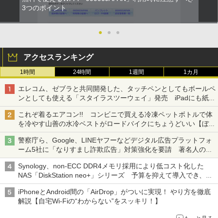
3つのポイント
●
●
●
アクセスランキング
1時間
24時間
1週間
1カ月
エレコム、ゼブラと共同開発した、タッチペンとしてもボールペ
ンとしても使える「スタイラスツーウェイ」発売 iPadにも紙に
も、持ち替えずに書き込める
これぞ着るエアコン!! コンビニで買える冷凍ペットボトルで体
を冷やす山善の水冷ベストがロードバイクにちょうどいい【ぼっ
ち・ざ・ろーど！その14】【空いた時間でなにしてる？】
警察庁ら、Google、LINEヤフーなどデジタル広告プラットフォ
ーム5社に「なりすまし詐欺広告」対策強化を要請 著名人の写
真や映像を使った投資詐欺などへの対策として
Synology、non-ECC DDR4メモリ採用により低コスト化した
NAS「DiskStation neo+」シリーズ 予算を抑えて導入でき、
ECCメモリへのアップグレードも可能
iPhoneとAndroid間の「AirDrop」がついに実現！ やり方を徹底
解説【自宅Wi-Fiの“わからない”をスッキリ！】