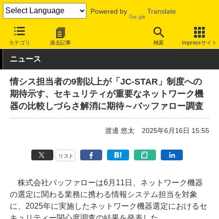
Powered by
Translate
INTERNET Watch
トピック
セキュリティ
調査
カテゴリ
過去記事
検索
Impressサイト
ニュース
情シス担当者の9割以上が「JC-STAR」制度への
期待示す、セキュリティが重要なネットワーク機
器の比較しづらさ解消に期待～バッファロー調査
渡邊 悠太
2025年6月16日 15:55
リスト
株式会社バッファローは6月11日、ネットワーク機器
の選定に関わる業務に携わる情報システム担当を対象
に、2025年に実施したネットワーク機器選定におけるセ
キュリティー関心度調査の結果を発表した。