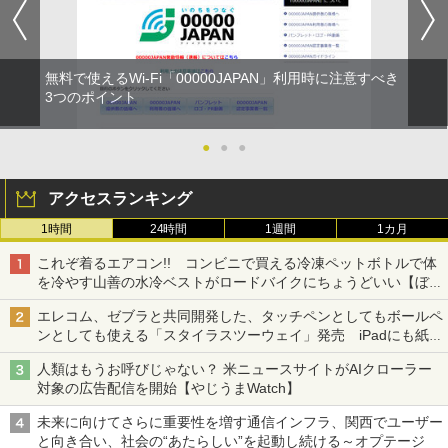
無料で使えるWi-Fi「00000JAPAN」利用時に注意すべき
3つのポイント
●
●
●
アクセスランキング
1時間
24時間
1週間
1カ月
これぞ着るエアコン!! コンビニで買える冷凍ペットボトルで体
を冷やす山善の水冷ベストがロードバイクにちょうどいい【ぼっ
ち・ざ・ろーど！その14】【空いた時間でなにしてる？】
エレコム、ゼブラと共同開発した、タッチペンとしてもボールペ
ンとしても使える「スタイラスツーウェイ」発売 iPadにも紙に
も、持ち替えずに書き込める
人類はもうお呼びじゃない？ 米ニュースサイトがAIクローラー
対象の広告配信を開始【やじうまWatch】
未来に向けてさらに重要性を増す通信インフラ、関西でユーザー
と向き合い、社会の“あたらしい”を起動し続ける～オプテージ