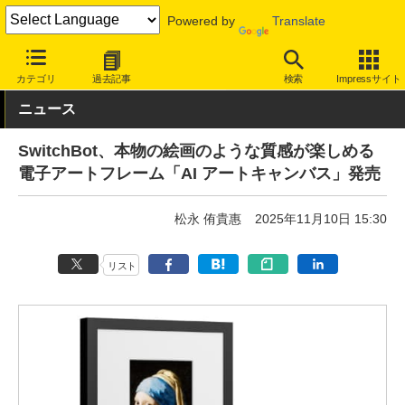
Powered by
Translate
INTERNET Watch
トピック
IoT
カテゴリ
過去記事
検索
Impressサイト
ニュース
SwitchBot、本物の絵画のような質感が楽しめる
電子アートフレーム「AI アートキャンバス」発売
松永 侑貴惠
2025年11月10日 15:30
リスト