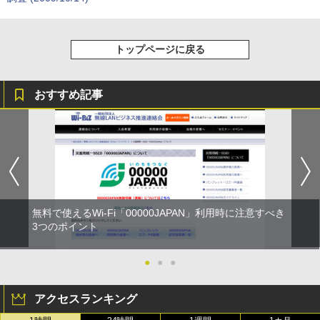
トップページに戻る
おすすめ記事
無料で使えるWi-Fi「00000JAPAN」利用時に注意すべき
3つのポイント
●
●
●
アクセスランキング