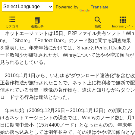
Powered by
Translate
ダウンロード違法化後、Shareノード数は減少、Winnyは増加傾向
カテゴリ
過去記事
検索
Impressサイト
ネットエージェントは15日、P2Pファイル共有ソフト「Win
ny」「Share」「Perfect Dark」のノード数に関する調査結果
を発表した。年末年始にかけては、ShareとPerfect Darkのノ
ード数減少が確認されたが、Winnyについてはやや増加傾向が
見られるとしている。
2010年1月1日から、いわゆる“ダウンロード違法化”を含む改
正著作権法が施行されたことで、ネット上に権利者で無断で配
信されている音楽・映像の著作物を、違法と知りながらダウン
ロードする行為は違法となった。
年末年始（2009年12月26日～2010年1月13日）の期間にお
けるネットエージェントの調査では、Winnyのノード数は1月1
日に期間中最小（15万4400ノード）となったものの、年末年
始の落ち込みとしては例年並みで、その後はやや増加傾向とな