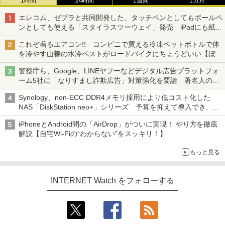
1時間
24時間
1週間
1カ月
エレコム、ゼブラと共同開発した、タッチペンとしてもボールペ
ンとしても使える「スタイラスツーウェイ」発売 iPadにも紙に
も、持ち替えずに書き込める
これぞ着るエアコン!! コンビニで買える冷凍ペットボトルで体
を冷やす山善の水冷ベストがロードバイクにちょうどいい【ぼっ
ち・ざ・ろーど！その14】【空いた時間でなにしてる？】
警察庁ら、Google、LINEヤフーなどデジタル広告プラットフォ
ーム5社に「なりすまし詐欺広告」対策強化を要請 著名人の写
真や映像を使った投資詐欺などへの対策として
Synology、non-ECC DDR4メモリ採用により低コスト化した
NAS「DiskStation neo+」シリーズ 予算を抑えて導入でき、
ECCメモリへのアップグレードも可能
iPhoneとAndroid間の「AirDrop」がついに実現！ やり方を徹底
解説【自宅Wi-Fiの“わからない”をスッキリ！】
もっと見る
INTERNET Watch をフォローする