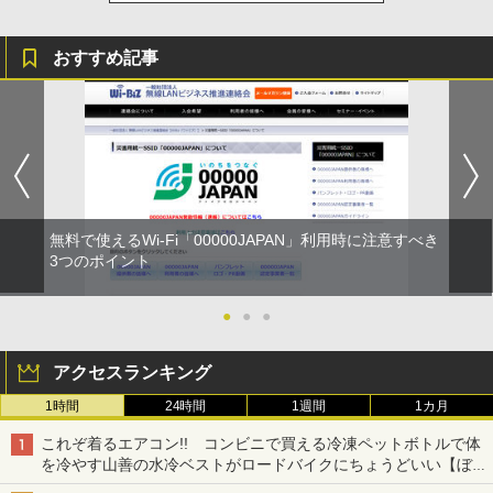
おすすめ記事
無料で使えるWi-Fi「00000JAPAN」利用時に注意すべき
3つのポイント
●
●
●
アクセスランキング
1時間
24時間
1週間
1カ月
これぞ着るエアコン!! コンビニで買える冷凍ペットボトルで体
を冷やす山善の水冷ベストがロードバイクにちょうどいい【ぼっ
ち・ざ・ろーど！その14】【空いた時間でなにしてる？】