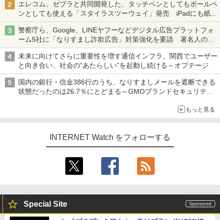
エレコム、ゼブラと共同開発した、タッチペンとしてもボールペ
ンとしても使える「スタイラスツーウェイ」発売 iPadにも紙に
も、持ち替えずに書き込める
警察庁ら、Google、LINEヤフーなどデジタル広告プラットフォ
ーム5社に「なりすまし詐欺広告」対策強化を要請 著名人の写
真や映像を使った投資詐欺などへの対策として
未来に向けてさらに重要性を増す通信インフラ、関西でユーザー
と向き合い、社会の“あたらしい”を起動し続ける～オプテージ
国内の銀行・信金386行のうち、なりすましメールを遮断できる
状態だったのは26.7％にとどまる～GMOブランドセキュリティ
調査
もっと見る
INTERNET Watch をフォローする
Special Site