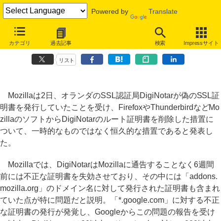
Powered by
Translate
偽SSL証明書問題でMozillaが対応を説明、DigiNotarの証明書は恒久的
カテゴリ
過去記事
検索
Impressサイト
に削除
リスト
Mozillaは2日、オランダのSSL認証局DigiNotarが偽のSSL証
明書を発行していたことを受け、FirefoxやThunderbirdなどMo
zillaのソフトからDigiNotarのルート証明書を削除した措置に
ついて、一時的なものではなく恒久的な措置であると発表し
た。
Mozillaでは、DigiNotarはMozillaに通告することなく6週間
前には不正な証明書を失効させており、その中には「addons.
mozilla.org」のドメイン名に対して発行された証明書も含まれ
ていた点が特に問題だと説明。「*.google.com」に対する不正
な証明書の発行が発覚し、Googleからこの問題の報告を受け