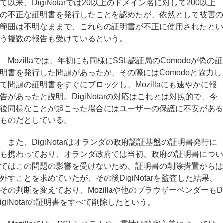
て以来、DigiNotarでは20以上のドメイン名に対して200以上
の不正な証明書を発行したことを認めたが、依然として被害の
範囲は不明なままで、これらの証明書が不正に使用されたとい
う複数の報告も受けているという。
Mozillaでは、年初にも同様にSSL認証局のComodoが偽の証
明書を発行した問題があったが、その際にはComodoと協力し
て問題の証明書をすぐにブロックし、Mozillaにも速やかに報
告があったと説明。DigiNotarの対応はこれとは対照的で、今
後同様なことが起こった場合にはユーザーの保護に不安がある
ものだとしている。
また、DigiNotarはオランダの政府認証基盤の証明書発行に
も携わっており、オランダ政府では当初、政府の証明書につい
てはこの問題の影響を受けないため、証明書の削除措置からは
外すことを求めていたが、その後DigiNotarを監査した結果、
その判断を変えており、Mozillaや他のブラウザーベンダーもD
igiNotarの証明書をすべて削除したという。