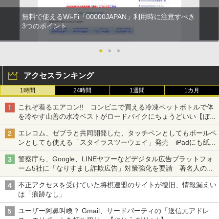
無料で使えるWi-Fi「00000JAPAN」利用時に注意すべき
3つのポイント
●
●
●
アクセスランキング
1時間
24時間
1週間
1カ月
これぞ着るエアコン!! コンビニで買える冷凍ペットボトルで体
を冷やす山善の水冷ベストがロードバイクにちょうどいい【ぼっ
ち・ざ・ろーど！その14】【空いた時間でなにしてる？】
エレコム、ゼブラと共同開発した、タッチペンとしてもボールペ
ンとしても使える「スタイラスツーウェイ」発売 iPadにも紙に
も、持ち替えずに書き込める
警察庁ら、Google、LINEヤフーなどデジタル広告プラットフォ
ーム5社に「なりすまし詐欺広告」対策強化を要請 著名人の写
真や映像を使った投資詐欺などへの対策として
不正アクセスを受けていた将棋連盟のサイトが復旧、情報漏えい
は「痕跡なし」
ユーザー阿鼻叫喚？ Gmail、サードパーティの「送信元アドレ