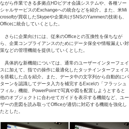
ながら作業できる多拠点HDビデオ会議システムや、各種ソー
シャルサービスのExchangeへの統合などを紹介。また、米Mi
crosoftが買収したSkypeや企業向けSNSのYammerの技術も、
Officeに統合していくとした。
さらに企業向けには、従来のOfficeとの互換性を保ちなが
ら、企業コンプライアンスのためにデータ保全や情報漏えい対
策などの管理機能を提供していくとした。
具体的な新機能については、通常のユーザーインターフェイ
スに加えて、指での操作に最適化したタッチインターフェイス
を搭載した点を紹介。また、データ中の文字列から自動的にパ
ターンを認識してデータ入力を補完するExcelの「フラッシュ
フィル」機能、PowerPointで写真や図を配置しようとすると
他のオブジェクトに合わせてガイドを表示する機能など、ユー
ザーの意図を読み取ってOfficeが適切に対応する機能を強化し
たとした。