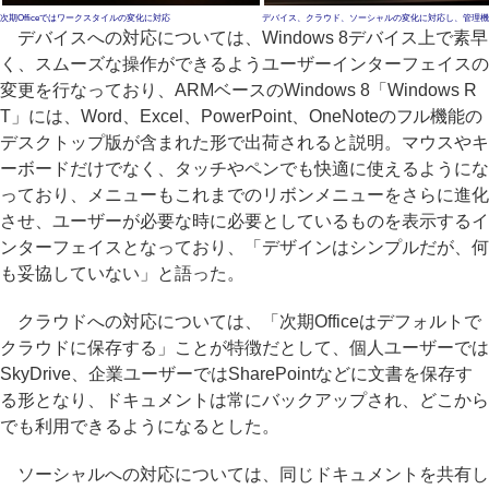
次期Officeではワークスタイルの変化に対応
デバイス、クラウド、ソーシャルの変化に対応し、管理機
デバイスへの対応については、Windows 8デバイス上で素早
く、スムーズな操作ができるようユーザーインターフェイスの
変更を行なっており、ARMベースのWindows 8「Windows R
T」には、Word、Excel、PowerPoint、OneNoteのフル機能の
デスクトップ版が含まれた形で出荷されると説明。マウスやキ
ーボードだけでなく、タッチやペンでも快適に使えるようにな
っており、メニューもこれまでのリボンメニューをさらに進化
させ、ユーザーが必要な時に必要としているものを表示するイ
ンターフェイスとなっており、「デザインはシンプルだが、何
も妥協していない」と語った。
クラウドへの対応については、「次期Officeはデフォルトで
クラウドに保存する」ことが特徴だとして、個人ユーザーでは
SkyDrive、企業ユーザーではSharePointなどに文書を保存す
る形となり、ドキュメントは常にバックアップされ、どこから
でも利用できるようになるとした。
ソーシャルへの対応については、同じドキュメントを共有し