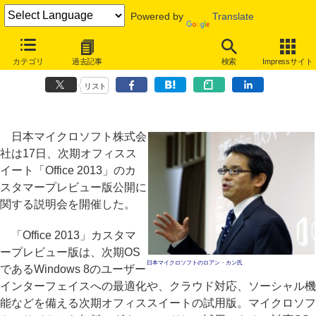
Powered by
Translate
「Office 2013はデバイス、クラウド、ソーシャルの変化に対応」、MS
カテゴリ
過去記事
検索
Impressサイト
が説明会
リスト
日本マイクロソフト株式会
社は17日、次期オフィスス
イート「Office 2013」のカ
スタマープレビュー版公開に
関する説明会を開催した。
「Office 2013」カスタマ
ープレビュー版は、次期OS
日本マイクロソフトのロアン・カン氏
であるWindows 8のユーザー
インターフェイスへの最適化や、クラウド対応、ソーシャル機
能などを備える次期オフィススイートの試用版。マイクロソフ