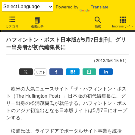
Powered by
Translate
ニュース
カテゴリ
過去記事
検索
Impressサイト
ハフィントン・ポスト日本版が5月7日創刊、グリ
ー出身者が初代編集長に
（2013/3/6 15:51）
リスト
欧米の人気ニュースサイト「ザ・ハフィントン・ポス
ト（The Huffington Post）」日本版の初代編集長に、グ
リー出身の松浦茂樹氏が就任する。ハフィントン・ポス
トのアジア初進出となる日本版サイトは5月7日にオープ
ンする。
松浦氏は、ライブドアでポータルサイト事業を統括