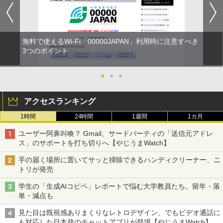
無料で使えるWi-Fi「00000JAPAN」利用時に注意すべき
3つのポイント
●
●
●
アクセスランキング
1時間
24時間
1週間
1カ月
ユーザー阿鼻叫喚？ Gmail、サードパーティの「送信元アドレ
ス」のサポートを打ち切りへ【やじうまWatch】
手の届く場所に置いてサッと掃除できるハンディクリーナー、ニ
トリが発売
学生の「生成AIコピペ」レポートで悩む大学教員たち。留年・落
単・減点も
見た目は既視感ありまくりなレトロデザイン、でもビデオ通話に
も対応した日本発のチャットアプリが登場【やじうまWatch】