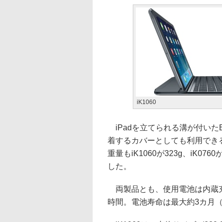
iK1060
iPadを立てられる溝が付いたBl
着するカバーとしても利用できる
重量もiK1060が323g、iK0760が
した。
両製品とも、使用電池は内蔵充
時間。電池寿命は最大約3カ月（