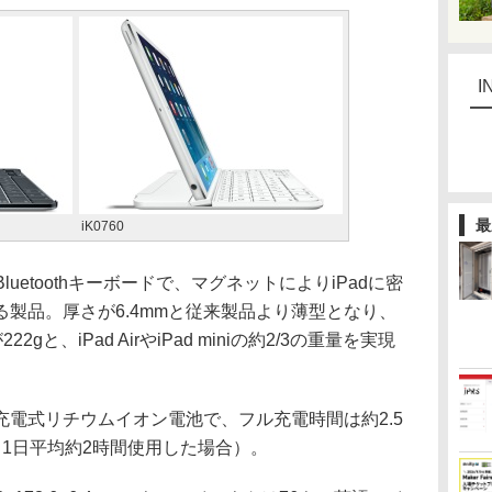
I
最
iK0760
uetoothキーボードで、マグネットによりiPadに密
製品。厚さが6.4mmと従来製品より薄型となり、
222gと、iPad AirやiPad miniの約2/3の重量を実現
電式リチウムイオン電池で、フル充電時間は約2.5
1日平均約2時間使用した場合）。