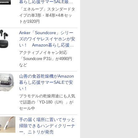
暮らし応援サマーSALE最終
日
「エネループ」スタンダードタ
イプの単3形・単4形×4本セッ
トが1920円
Anker「Soundcore」シリー
ズのワイヤレスイヤホンが安
い！ Amazon暮らし応援サ
マーSALE
アクティブノイキャン対応
「Soundcore P31i」が4990円
など
山善の食器乾燥機がAmazon
暮らし応援サマーSALEで安
い！
プラモデルの乾燥用途にも人気
で話題の「YD-180（LH）」が
セール中
手の届く場所に置いてサッと
掃除できるハンディクリーナ
ー、ニトリが発売