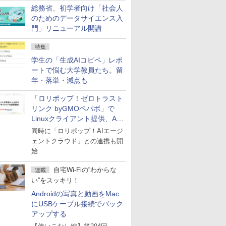
総務省、初学者向け「社会人
のためのデータサイエンス入
門」リニューアル開講
特集
学生の「生成AIコピペ」レポ
ートで悩む大学教員たち。留
年・落単・減点も
「ロリポップ！ゼロトラスト
リンク byGMOペパボ」で
Linuxクライアント提供、AI
エージェントの接続が容易に
同時に「ロリポップ！AIエージ
ェントクラウド」との連携も開
始
自宅Wi-Fiの“わからな
連載
い”をスッキリ！
Androidの写真と動画をMac
にUSBケーブル接続でバック
アップする