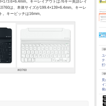
8×173.6×6.4mm。キーレイアウトは76キー英語レイ
760は、本体サイズが199.4×139×6.4mm。キーレ
ト。キーピッチは16mm。
や
ユ
テ
打
iK0760
や
見
イ
発