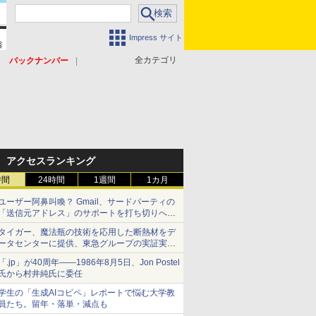
Impress サイト
全カテゴリ
バックナンバー
アクセスランキング
時間
24時間
1週間
1カ月
ユーザー阿鼻叫喚？ Gmail、サードパーティの
「送信元アドレス」のサポートを打ち切りへ
【やじうまWatch】
タイガー、魔法瓶の技術を応用した断熱材をデ
ータセンターに提供、東急グループの実証実験
で 「ステンレス密封真空断熱パネル TIVIP」
「.jp」が40周年――1986年8月5日、Jon Postel
氏から村井純氏に委任
学生の「生成AIコピペ」レポートで悩む大学教
員たち。留年・落単・減点も