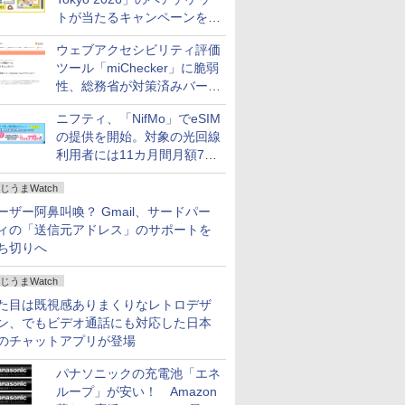
トが当たるキャンペーンをX
で実施。8月16日まで
ウェブアクセシビリティ評価
ツール「miChecker」に脆弱
性、総務省が対策済みバージ
ョンへの更新を呼び掛け
ニフティ、「NifMo」でeSIM
の提供を開始。対象の光回線
利用者には11カ月間月額770
円割引のキャンペーン
じうまWatch
ーザー阿鼻叫喚？ Gmail、サードパー
ィの「送信元アドレス」のサポートを
ち切りへ
じうまWatch
た目は既視感ありまくりなレトロデザ
ン、でもビデオ通話にも対応した日本
のチャットアプリが登場
パナソニックの充電池「エネ
ループ」が安い！ Amazon