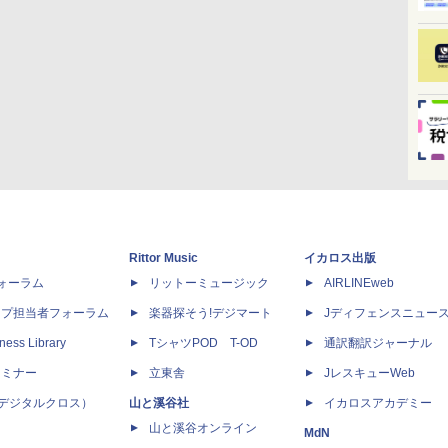
Rittor Music
イカロス出版
dフォーラム
リットーミュージック
AIRLINEweb
ップ担当者フォーラム
楽器探そう!デジマート
Jディフェンスニュー
ness Library
TシャツPOD T-OD
通訳翻訳ジャーナル
セミナー
立東舎
JレスキューWeb
 X（デジタルクロス）
山と溪谷社
イカロスアカデミー
山と溪谷オンライン
MdN