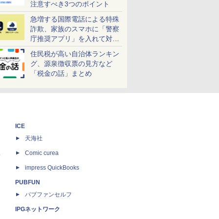
注意すべき3つのポイント
急増する国際電話による特殊
詐欺、家族のスマホに「警察
庁推奨アプリ」を入れて対策
しよう！
住民税が高い自治体ランキン
グ、源泉徴収票の見方など
「税金の話」まとめ
ICE
天海社
ス
Comic curea
impress QuickBooks
PUBFUN
パブファンセルフ
IPGネットワーク