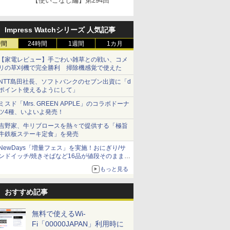
【使いこなし編】第294回
Impress Watchシリーズ 人気記事
時間
24時間
1週間
1カ月
【家電レビュー】手ごわい雑草との戦い、コメ
リの草刈機で完全勝利 掃除機感覚で使えた
NTT島田社長、ソフトバンクのセブン出資に「d
ポイント使えるようにして」
ミスド「Mrs. GREEN APPLE」のコラボドーナ
ツ4種、いよいよ発売！
吉野家、牛リブロースを熱々で提供する「極旨
牛鉄板ステーキ定食」を発売
NewDays「増量フェス」を実施！おにぎり/サ
ンドイッチ/焼きそばなど16品が値段そのままで
ボリュームアップ
もっと見る
おすすめ記事
無料で使えるWi-
Fi「00000JAPAN」利用時に