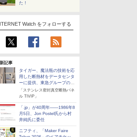
た！
NTERNET Watch をフォローする
新記事
タイガー、魔法瓶の技術を応
用した断熱材をデータセンタ
ーに提供、東急グループの実
証実験で
「ステンレス密封真空断熱パネ
ル TIVIP」
「.jp」が40周年――1986年8
月5日、Jon Postel氏から村
井純氏に委任
ニフティ、「Maker Faire
Tokyo 2026」のペアチケッ