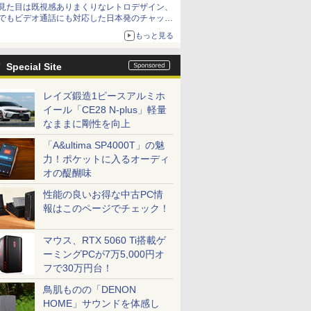
見た目は既視感ありまくりなレトロデザイン、
でもビデオ通話にも対応した日本発のチャット
アプリが登場【やじうまWatch】
もっと見る
Special Site
レイズ鍛造1ピースアルミホ
イール「CE28 N-plus」軽量
なままに剛性を向上
「A&ultima SP4000T」の魅
力！ポケットに入るオーディ
オの醍醐味
性能の良いお得な中古PC情
報はこのページでチェック！
マウス、RTX 5060 Ti搭載ゲ
ーミングPCが7万5,000円オ
フで30万円台！
鳥肌ものの「DENON
HOME」サウンドを体感し