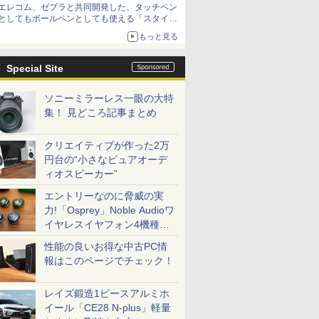
エレコム、ゼブラと共同開発した、タッチペン
「イニシャルB」チャンネル】
としてもボールペンとしても使える「スタイラ
スツーウェイ」発売 iPadにも紙にも、持ち替
もっと見る
えずに書き込める
Special Site
ソニーミラーレス一眼の大特
集！ 見どころ記事まとめ
クリエイティブが作った2万
円台の“小さなピュアオーデ
ィオスピーカー”
エントリーなのに脅威の実
力!「Osprey」Noble Audioワ
イヤレスイヤフォン4機種を
一気に聴く
性能の良いお得な中古PC情
報はこのページでチェック！
レイズ鍛造1ピースアルミホ
イール「CE28 N-plus」軽量