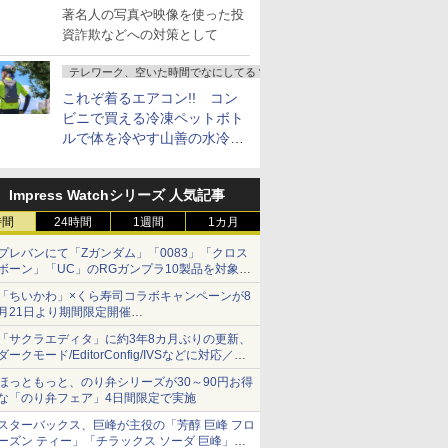
し詐欺広告」対策強化を要請
著名人の写真や映像を使った投
資詐欺などへの対策として
テレワーク、空いた時間でなにしてる？
これぞ着るエアコン!! コン
ビニで買える冷凍ペットボト
ルで体を冷やす山善の水冷ベ
ストがロードバイクにちょう
どいい【ぼっち・ざ・ろー
Impress Watchシリーズ 人気記事
ど！その14】
時間
24時間
1週間
1カ月
プレバンにて「Zガンダム」「0083」「クロス
ボーン」「UC」のRGガンプラ10製品を対象に
した抽選販売が8月10日11時より実施！
「ちいかわ」×くら寿司コラボキャンペーンが8
月21日より期間限定開催
オリジナルの湯呑みや寿司皿が景品に登場！
「サクラエディタ」に約3年8カ月ぶりの更新、
ダークモード/EditorConfig/IVSなどに対応／複
数の脆弱性に対処したセキュリティアップデー
ほっともっと、のり弁シリーズが30～90円お得
ト
な「のり弁フェア」4日間限定で実施
スターバックス、巨峰が主役の「芳醇 巨峰 フロ
ーズン ティー」「チラックス ソーダ 巨峰」発