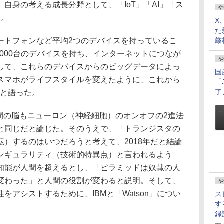
自身の考える成長分野として、「IoT」「AI」「ス
や
た。
X
た
ートフォンなど平均2つのデバイスを持っているこ
厳
が1000台のデバイスを持ち、インターネットにつなが
や
して、これらのデバイスからのビッグデータによっ
国
スマホがライフスタイルを変えたように、これから
「
了
」と語った。
間の脳もニューロン（神経細胞）のオンオフの2進法
と同じだと論じた。そのうえで、「トランジスタの
）するのはいつだろうと考えて、2018年だと結論
ンギュラリティ（技術的特異点）と言われるよう
知能が人間を超えるとし、「ピラミッドは奴隷の人
変わった」と人間の役割が変わると説明。そして、
や
をアシストするために、IBMと「Watson」につい
ス
す
。
録