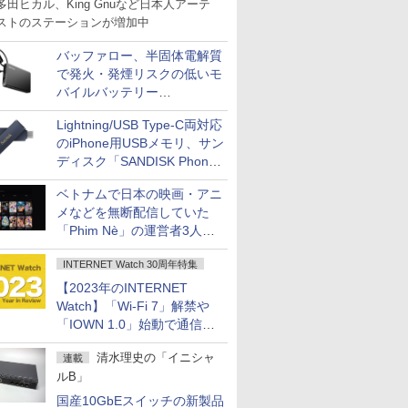
多田ヒカル、King Gnuなど日本人アーテ
ストのステーションが増加中
バッファロー、半固体電解質
で発火・発煙リスクの低いモ
バイルバッテリー
「BMPBSA10000」シリーズ
Lightning/USB Type-C両対応
の店頭販売を9月上旬に開始
のiPhone用USBメモリ、サン
ディスク「SANDISK Phone
Drive for iPhone」発売
ベトナムで日本の映画・アニ
メなどを無断配信していた
「Phim Nè」の運営者3人を
刑事立件
INTERNET Watch 30周年特集
【2023年のINTERNET
Watch】「Wi-Fi 7」解禁や
「IOWN 1.0」始動で通信が
進化、コロナ禍の行動制限も
清水理史の「イニシャ
連載
大幅に緩和へ
ルB」
国産10GbEスイッチの新製品