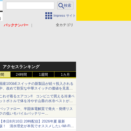
Impress サイト
全カテゴリ
バックナンバー
アクセスランキング
時間
24時間
1週間
1カ月
国産10GbEスイッチの新製品が続々投入される
中、改めて割安な中華スイッチの価値を見直す
【イニシャルB】
これぞ着るエアコン!! コンビニで買える冷凍ペ
ットボトルで体を冷やす山善の水冷ベストがロ
ードバイクにちょうどいい【ぼっち・ざ・ろー
バッファロー、半固体電解質で発火・発煙リス
ど！その14】【空いた時間でなにしてる？】
クの低いモバイルバッテリー
「BMPBSA10000」シリーズの店頭販売を9月
【本日8月10日 20時配信】2026年夏 最新
上旬に開始
版！ 清水理史が本気でオススメしたいWi-Fiル
ーターはどれか？ ライブで解説【清水理史の