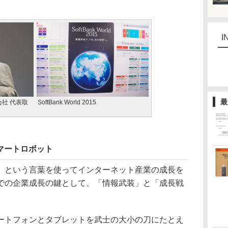
I
最
社 代表取
SoftBank World 2015
スマートロボット
という言葉を使ってインターネット産業の成長を
での企業成長の鍵として、「情報武装」と「成長戦
トフォンとタブレットを武士の大小の刀にたとえ