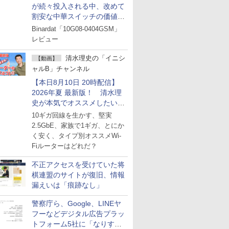
が続々投入される中、改めて
割安な中華スイッチの価値を
見直す
Binardat「10G08-0404GSM」
レビュー
清水理史の「イニシ
【動画】
ャルB」チャンネル
【本日8月10日 20時配信】
2026年夏 最新版！ 清水理
史が本気でオススメしたい
Wi-Fiルーターはどれか？
10ギガ回線を生かす、堅実
ライブで解説
2.5GbE、家族で1ギガ、とにか
く安く、タイプ別オススメWi-
Fiルーターはどれだ？
不正アクセスを受けていた将
棋連盟のサイトが復旧、情報
漏えいは「痕跡なし」
警察庁ら、Google、LINEヤ
フーなどデジタル広告プラッ
トフォーム5社に「なりすま