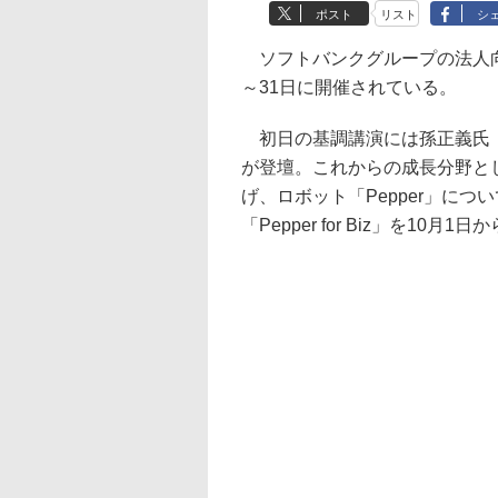
ポスト
リスト
シ
ソフトバンクグループの法人向けイベン
～31日に開催されている。
初日の基調講演には孫正義氏（
が登壇。これからの成長分野とし
げ、ロボット「Pepper」につ
「Pepper for Biz」を1