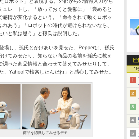
ったロボット」と表現する。外部からの情報入力から
ミュレートし、「放っておくと憂鬱に」「褒めると
で感情が変化するという。「命令されて動くロボッ
ふれあう」「ロボットの時代が避けられないなら、
たいと私は思う」と孫氏は説明した。
登場し、孫氏とかけあいを見せた。Pepperは、孫氏
分けてみせたり、知らない商品の名前を孫氏に教え
で調べた商品情報と合わせて答えてみせたりして、
1
った、Yahoo!で検索したんだね」と感心してみせた。
商品を認識してみせるデモ