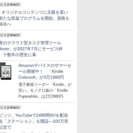
じうまWatch
、オリジナルコンテンツに主眼を置い
新たな収益プログラムを開始。資格も
格化へ
じうまWatch
産のクラウド型タスク管理ツール
Jooto」が2027年7月にサービス終
、十数年の歴史に幕
Amazonデバイスのサマーセ
ール開催中！ 「Kindle
Colorsoft」が3万1980円
電子書籍リーダー「Kindle」が
安い。モノクロ版の「Kindle
Paperwhite」は2万2980円
じうまWatch
ピッツ、YouTubeで24時間MVを配信
る「ステーション」を開設―100万登
記念で