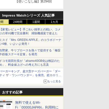
【使いこなし編】第294回
Impress Watchシリーズ 人気記事
時間
24時間
1週間
1カ月
【家電レビュー】手ごわい雑草との戦い、コメ
リの草刈機で完全勝利 掃除機感覚で使えた
ミスド「Mrs. GREEN APPLE」のコラボドーナ
ツ4種、いよいよ発売！
吉野家、牛リブロースを熱々で提供する「極旨
牛鉄板ステーキ定食」を発売
ドコモ前田社長が「ahamo40GB化は検証のた
め」、料金値上げへの考え方にも言及
バーガーキング、超大型チーズバーガー「ダー
ティ ザ・ワンパウンダー」を発売。総カロリー
約1656kcal、総重量約527g！
もっと見る
おすすめ記事
無料で使えるWi-
Fi「00000JAPAN」利用時に