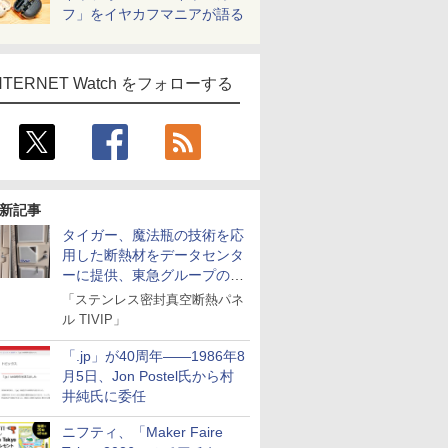
フ」をイヤカフマニアが語る
NTERNET Watch をフォローする
新記事
タイガー、魔法瓶の技術を応
用した断熱材をデータセンタ
ーに提供、東急グループの実
証実験で
「ステンレス密封真空断熱パネ
ル TIVIP」
「.jp」が40周年――1986年8
月5日、Jon Postel氏から村
井純氏に委任
ニフティ、「Maker Faire