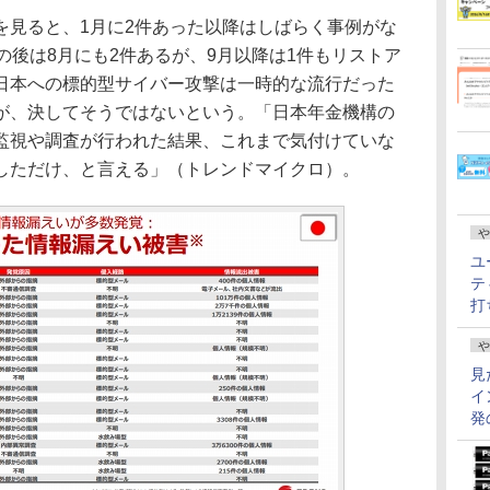
見ると、1月に2件あった以降はしばらく事例がな
の後は8月にも2件あるが、9月以降は1件もリストア
日本への標的型サイバー攻撃は一時的な流行だった
が、決してそうではないという。「日本年金機構の
監視や調査が行われた結果、これまで気付けていな
しただけ、と言える」（トレンドマイクロ）。
や
ユ
テ
打
や
見
イ
発