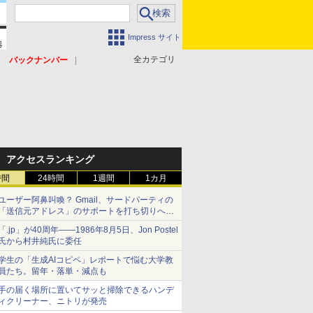
Impress サイト
全カテゴリ
バックナンバー
アクセスランキング
時間
24時間
1週間
1カ月
ユーザー阿鼻叫喚？ Gmail、サードパーティの
「送信元アドレス」のサポートを打ち切りへ
【やじうまWatch】
「.jp」が40周年――1986年8月5日、Jon Postel
氏から村井純氏に委任
学生の「生成AIコピペ」レポートで悩む大学教
員たち。留年・落単・減点も
手の届く場所に置いてサッと掃除できるハンデ
ィクリーナー、ニトリが発売