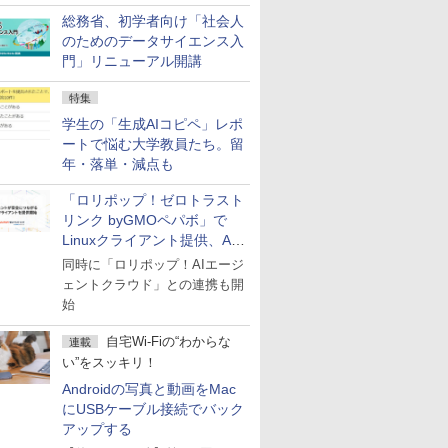
総務省、初学者向け「社会人
のためのデータサイエンス入
門」リニューアル開講
特集
学生の「生成AIコピペ」レポ
ートで悩む大学教員たち。留
年・落単・減点も
「ロリポップ！ゼロトラスト
リンク byGMOペパボ」で
Linuxクライアント提供、AI
エージェントの接続が容易に
同時に「ロリポップ！AIエージ
ェントクラウド」との連携も開
始
自宅Wi-Fiの“わからな
連載
い”をスッキリ！
Androidの写真と動画をMac
にUSBケーブル接続でバック
アップする