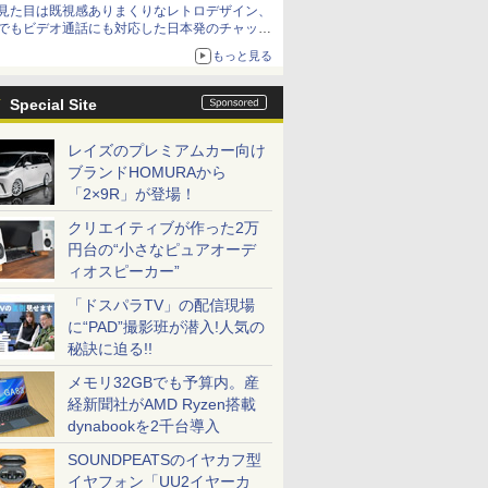
見た目は既視感ありまくりなレトロデザイン、
でもビデオ通話にも対応した日本発のチャット
アプリが登場【やじうまWatch】
もっと見る
Special Site
レイズのプレミアムカー向け
ブランドHOMURAから
「2×9R」が登場！
クリエイティブが作った2万
円台の“小さなピュアオーデ
ィオスピーカー”
「ドスパラTV」の配信現場
に“PAD”撮影班が潜入!人気の
秘訣に迫る!!
メモリ32GBでも予算内。産
経新聞社がAMD Ryzen搭載
dynabookを2千台導入
SOUNDPEATSのイヤカフ型
イヤフォン「UU2イヤーカ