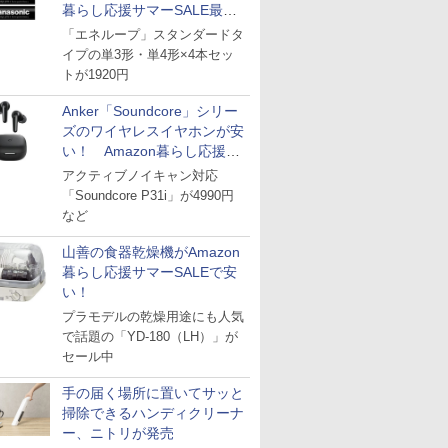
暮らし応援サマーSALE最終
日
「エネループ」スタンダードタ
イプの単3形・単4形×4本セッ
トが1920円
Anker「Soundcore」シリー
ズのワイヤレスイヤホンが安
い！ Amazon暮らし応援サ
マーSALE
アクティブノイキャン対応
「Soundcore P31i」が4990円
など
山善の食器乾燥機がAmazon
暮らし応援サマーSALEで安
い！
プラモデルの乾燥用途にも人気
で話題の「YD-180（LH）」が
セール中
手の届く場所に置いてサッと
掃除できるハンディクリーナ
ー、ニトリが発売