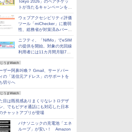
Tokyo 2026」のペアチケッ
トが当たるキャンペーンをX
で実施。8月16日まで
ウェブアクセシビリティ評価
ツール「miChecker」に脆弱
性、総務省が対策済みバージ
ョンへの更新を呼び掛け
ニフティ、「NifMo」でeSIM
の提供を開始。対象の光回線
利用者には11カ月間月額770
円割引のキャンペーン
じうまWatch
ーザー阿鼻叫喚？ Gmail、サードパー
ィの「送信元アドレス」のサポートを
ち切りへ
じうまWatch
た目は既視感ありまくりなレトロデザ
ン、でもビデオ通話にも対応した日本
のチャットアプリが登場
パナソニックの充電池「エネ
ループ」が安い！ Amazon