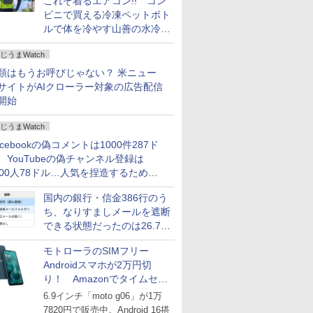
これぞ着るエアコン!! コン
ビニで買える冷凍ペットボト
ルで体を冷やす山善の水冷ベ
ストがロードバイクにちょう
じうまWatch
どいい【ぼっち・ざ・ろー
ど！その14】
類はもうお呼びじゃない？ 米ニュー
サイトがAIクローラー対象の広告配信
開始
じうまWatch
acebookの偽コメントは1000件287ド
、YouTubeの偽チャンネル登録は
000人78ドル…人気を捏造するための
格リストが公開中
国内の銀行・信金386行のう
ち、なりすましメールを遮断
できる状態だったのは26.7％
にとどまる～GMOブランド
モトローラのSIMフリー
セキュリティ調査
Androidスマホが2万円切
り！ Amazonでタイムセー
ル
6.9インチ「moto g06」が1万
7820円で販売中。Android 16搭