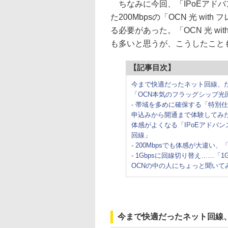
ちなみに今回、「IPoEアド
た200Mbpsの「OCN 光 wi
る必要があった。「OCN 光 wi
も多いと思うが、こうしたこと
【記事目次】
今まで快適だったネット回線、
「OCN本気のフラッグシップ
- 帯域を多めに確保する「特別
申込みから開通まで体験してみ
体感がよくなる「IPoEアドバン
回線」
- 200Mbpsでも体感が大違
- 1Gbpsに回線切り替え……「
OCNの中の人にちょっと聞いて
今まで快適だったネット回線