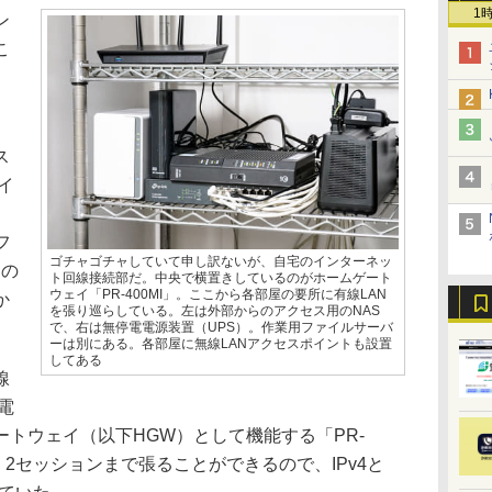
1
ン
こ
ス
イ
フ
ゴチャゴチャしていて申し訳ないが、自宅のインターネッ
この
ト回線接続部だ。中央で横置きしているのがホームゲート
ウェイ「PR-400MI」。ここから各部屋の要所に有線LAN
か
を張り巡らしている。左は外部からのアクセス用のNAS
で、右は無停電電源装置（UPS）。作業用ファイルサーバ
ーは別にある。各部屋に無線LANアクセスポイントも設置
してある
線
電
トウェイ（以下HGW）として機能する「PR-
、2セッションまで張ることができるので、IPv4と