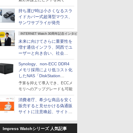
持ち運び時は小さくなるスラ
イドカバー式超薄型マウス、
サンワサプライが発売
INTERNET Watch 30周年記念インタビュー
未来に向けてさらに重要性を
増す通信インフラ、関西でユ
ーザーと向き合い、社会
の“あたらしい”を起動し続け
Synology、non-ECC DDR4
る～オプテージ
メモリ採用により低コスト化
したNAS「DiskStation
neo+」シリーズ
予算を抑えて導入でき、ECCメ
モリへのアップグレードも可能
消費者庁、希少な商品を安く
販売すると見せかける偽通販
サイトに注意喚起、サイト名
とドメイン名を公表
Impress Watchシリーズ 人気記事