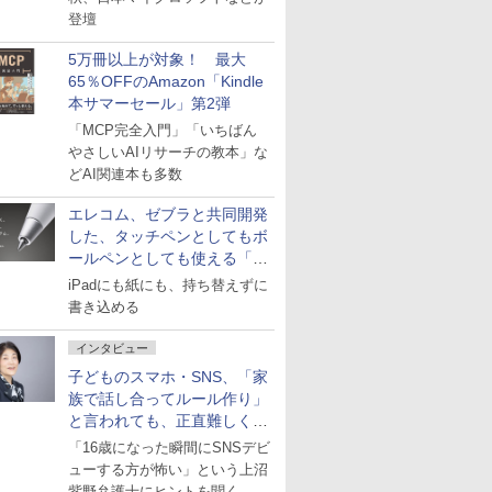
登壇
5万冊以上が対象！ 最大
65％OFFのAmazon「Kindle
本サマーセール」第2弾
「MCP完全入門」「いちばん
やさしいAIリサーチの教本」な
どAI関連本も多数
エレコム、ゼブラと共同開発
した、タッチペンとしてもボ
ールペンとしても使える「ス
タイラスツーウェイ」発売
iPadにも紙にも、持ち替えずに
書き込める
インタビュー
子どものスマホ・SNS、「家
族で話し合ってルール作り」
と言われても、正直難しくな
いですか？
「16歳になった瞬間にSNSデビ
ューする方が怖い」という上沼
紫野弁護士にヒントを聞く