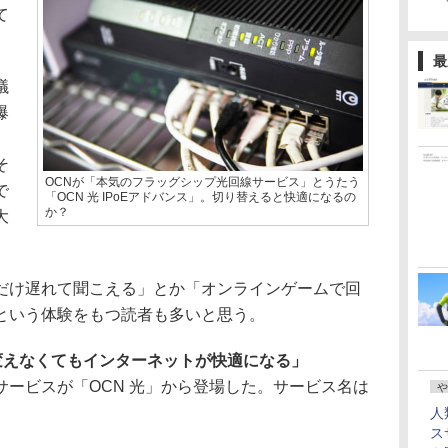
て
最
議
爆
」
そ
OCNが「本気のフラッグシップ光回線サービス」とうたう
で
「OCN 光 IPoEアドバンス」。切り替えると快適になるの
か？
大
け遅れて聞こえる」とか「オンラインゲームで回
という体験をもつ読者も多いと思う。
変えなくてもインターネットが快適になる」
ービスが「OCN 光」から登場した。サービス名は
や
人
ス