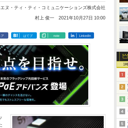
：
エヌ・ティ・ティ・コミュニケーションズ株式会社
村上 俊一
2021年10月27日 10:00
ェア
はてブ
note
LinkedIn
1
ッ
た