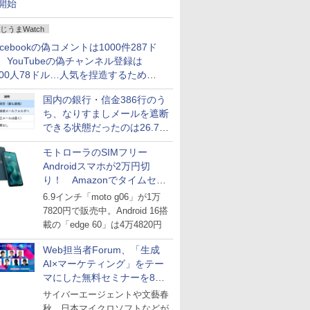
開始
じうまWatch
acebookの偽コメントは1000件287ド
、YouTubeの偽チャンネル登録は
000人78ドル…人気を捏造するための
格リストが公開中
国内の銀行・信金386行のう
ち、なりすましメールを遮断
できる状態だったのは26.7％
にとどまる～GMOブランド
モトローラのSIMフリー
セキュリティ調査
Androidスマホが2万円切
り！ Amazonでタイムセー
ル
6.9インチ「moto g06」が1万
7820円で販売中。Android 16搭
載の「edge 60」は4万4820円
Web担当者Forum、「生成
AI×マーケティング」をテー
マにした無料セミナーを8月
27日にオンライン開催
サイバーエージェントや文藝春
秋、日本マイクロソフトなどが