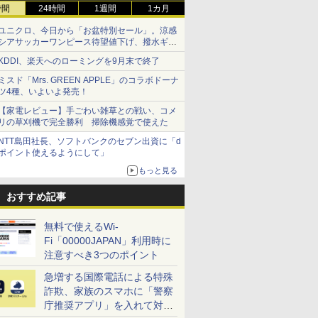
時間
24時間
1週間
1カ月
ユニクロ、今日から「お盆特別セール」。涼感
シアサッカーワンピース待望値下げ、撥水ギア
ショーツは1990円に
KDDI、楽天へのローミングを9月末で終了
ミスド「Mrs. GREEN APPLE」のコラボドーナ
ツ4種、いよいよ発売！
【家電レビュー】手ごわい雑草との戦い、コメ
リの草刈機で完全勝利 掃除機感覚で使えた
NTT島田社長、ソフトバンクのセブン出資に「d
ポイント使えるようにして」
もっと見る
おすすめ記事
無料で使えるWi-
Fi「00000JAPAN」利用時に
注意すべき3つのポイント
急増する国際電話による特殊
詐欺、家族のスマホに「警察
庁推奨アプリ」を入れて対策