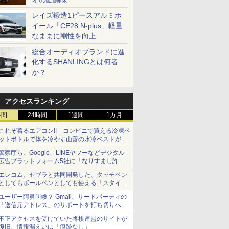
レイズ鍛造1ピースアルミホ
イール「CE28 N-plus」軽量
なままに剛性を向上
総合オーディオブランドに進
化するSHANLINGとは何者
か？
アクセスランキング
時間
24時間
1週間
1カ月
これぞ着るエアコン!! コンビニで買える冷凍ペ
ットボトルで体を冷やす山善の水冷ベストがロ
ードバイクにちょうどいい【ぼっち・ざ・ろー
警察庁ら、Google、LINEヤフーなどデジタル
ど！その14】【空いた時間でなにしてる？】
広告プラットフォーム5社に「なりすまし詐欺
広告」対策強化を要請 著名人の写真や映像を
エレコム、ゼブラと共同開発した、タッチペン
使った投資詐欺などへの対策として
としてもボールペンとしても使える「スタイラ
スツーウェイ」発売 iPadにも紙にも、持ち替
ユーザー阿鼻叫喚？ Gmail、サードパーティの
えずに書き込める
「送信元アドレス」のサポートを打ち切りへ
【やじうまWatch】
不正アクセスを受けていた将棋連盟のサイトが
復旧、情報漏えいは「痕跡なし」