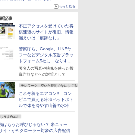
もっと見る
新記事
不正アクセスを受けていた将
棋連盟のサイトが復旧、情報
漏えいは「痕跡なし」
警察庁ら、Google、LINEヤ
フーなどデジタル広告プラッ
トフォーム5社に「なりすま
し詐欺広告」対策強化を要請
著名人の写真や映像を使った投
資詐欺などへの対策として
テレワーク、空いた時間でなにしてる？
これぞ着るエアコン!! コン
ビニで買える冷凍ペットボト
ルで体を冷やす山善の水冷ベ
ストがロードバイクにちょう
じうまWatch
どいい【ぼっち・ざ・ろー
ど！その14】
類はもうお呼びじゃない？ 米ニュー
サイトがAIクローラー対象の広告配信