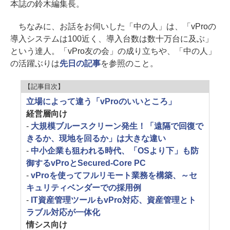
本誌の鈴木編集長。
ちなみに、お話をお伺いした「中の人」は、「vProの
導入システムは100近く、導入台数は数十万台に及ぶ」
という達人。「vPro友の会」の成り立ちや、「中の人」
の活躍ぶりは
先日の記事
を参照のこと。
【記事目次】
立場によって違う「vProのいいところ」
経営層向け
-
大規模ブルースクリーン発生！「遠隔で回復で
きるか、現地を回るか」は大きな違い
-
中小企業も狙われる時代、「OSより下」も防
御するvProとSecured-Core PC
-
vProを使ってフルリモート業務を構築、～セ
キュリティベンダーでの採用例
-
IT資産管理ツールもvPro対応、資産管理とト
ラブル対応が一体化
情シス向け