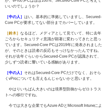
が、vProのPCはほぼ100%、Secured-Core PCと考えて
いいのでしょうか？
［中の人］
はい。基本的に準拠していますし、Secured-
Core PCが要求してない部分までカバーしています。
［鈴木］
なるほど。メディアとして見ていて、特に去年
ごろからセキュリティ意識が顕著に変わってきたと思っ
ています。Secured-Core PCは2019年に発表されました
が、そのときは読者の反応もそっけなかったんですね。
それが去年ぐらいからSecured-Core PCが認識されて、
少しずつ読者に響いている感触があります。
［中の人］
それはSecured-Core PCだけでなく、おそら
くvProについても言えるんじゃないかと思います。
やはりいちばん大きいのは境界型防御からゼロトラス
トへの移行ですね。
今では大きな企業でもAzure ADとMicrosoft Intuneによ