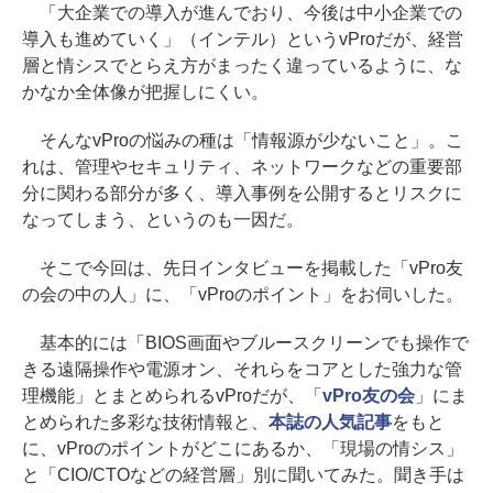
「大企業での導入が進んでおり、今後は中小企業での
導入も進めていく」（インテル）というvProだが、経営
層と情シスでとらえ方がまったく違っているように、な
かなか全体像が把握しにくい。
そんなvProの悩みの種は「情報源が少ないこと」。こ
れは、管理やセキュリティ、ネットワークなどの重要部
分に関わる部分が多く、導入事例を公開するとリスクに
なってしまう、というのも一因だ。
そこで今回は、先日インタビューを掲載した「vPro友
の会の中の人」に、「vProのポイント」をお伺いした。
基本的には「BIOS画面やブルースクリーンでも操作で
きる遠隔操作や電源オン、それらをコアとした強力な管
理機能」とまとめられるvProだが、「
vPro友の会
」にま
とめられた多彩な技術情報と、
本誌の人気記事
をもと
に、vProのポイントがどこにあるか、「現場の情シス」
と「CIO/CTOなどの経営層」別に聞いてみた。聞き手は