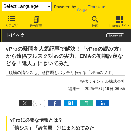
Powered by
Translate
INTERNET Watch
トピック
仕事/働き方
テレワーク
カテゴリ
過去記事
検索
Impressサイト
トピック
vProの疑問を人気記事で解決！「vProの読み方」
から遠隔ブルスク対応の実力、EMAの初期設定な
どを「達人」にきいてみた
現場の情シスも、経営層もバッチリわかる「vProのツボ」
提供：
インテル株式会社
編集部
2025年3月19日 06:55
リスト
vProに必要な情報とは？
「情シス」「経営層」別にまとめてみた