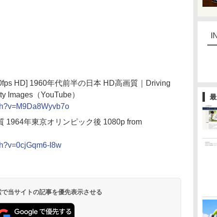
I
fps HD] 1960年代前半の日本 HD高画質｜Driving
Getty Images（YouTube）
最
atch?v=M9Da8Wyvb7o
1964年東京オリンピック後 1080p from
ch?v=0cjGqm6-I8w
 検索で当サイトの記事を優先表示させる