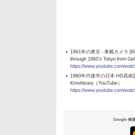
1961年の東京 - 車載カメラ [60
through 1960's Tokyo from 
https://www.youtube.com/w
1960年代後半の日本 HD高画質 
Kinolibrary（YouTube）
https://www.youtube.com/wat
Google