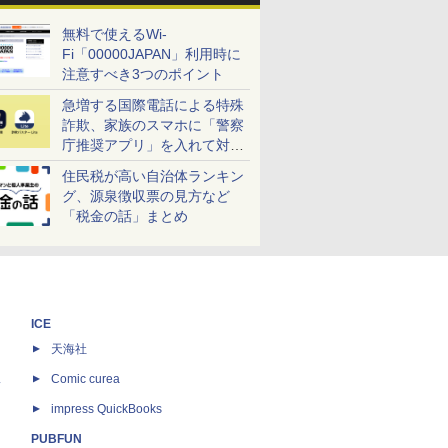
無料で使えるWi-
Fi「00000JAPAN」利用時に
注意すべき3つのポイント
急増する国際電話による特殊
詐欺、家族のスマホに「警察
庁推奨アプリ」を入れて対策
しよう！
住民税が高い自治体ランキン
グ、源泉徴収票の見方など
「税金の話」まとめ
ICE
天海社
ス
Comic curea
impress QuickBooks
PUBFUN