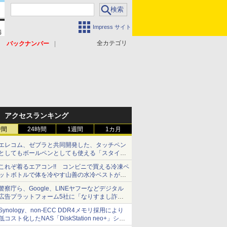
Impress サイト
全カテゴリ
バックナンバー
アクセスランキング
時間
24時間
1週間
1カ月
エレコム、ゼブラと共同開発した、タッチペン
としてもボールペンとしても使える「スタイラ
スツーウェイ」発売 iPadにも紙にも、持ち替
これぞ着るエアコン!! コンビニで買える冷凍ペ
えずに書き込める
ットボトルで体を冷やす山善の水冷ベストがロ
ードバイクにちょうどいい【ぼっち・ざ・ろー
警察庁ら、Google、LINEヤフーなどデジタル
ど！その14】【空いた時間でなにしてる？】
広告プラットフォーム5社に「なりすまし詐欺
広告」対策強化を要請 著名人の写真や映像を
Synology、non-ECC DDR4メモリ採用により
使った投資詐欺などへの対策として
低コスト化したNAS「DiskStation neo+」シリ
ーズ 予算を抑えて導入でき、ECCメモリへの