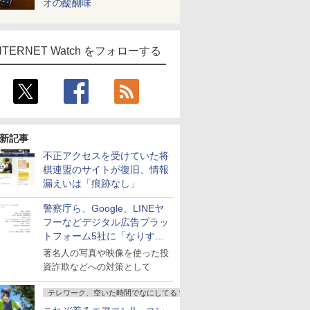
オの醍醐味
NTERNET Watch をフォローする
新記事
不正アクセスを受けていた将
棋連盟のサイトが復旧、情報
漏えいは「痕跡なし」
警察庁ら、Google、LINEヤ
フーなどデジタル広告プラッ
トフォーム5社に「なりすま
し詐欺広告」対策強化を要請
著名人の写真や映像を使った投
資詐欺などへの対策として
テレワーク、空いた時間でなにしてる？