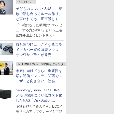
インタビュー
子どものスマホ・SNS、「家
族で話し合ってルール作り」
と言われても、正直難しくな
いですか？
「16歳になった瞬間にSNSデビ
ューする方が怖い」という上沼
紫野弁護士にヒントを聞く
持ち運び時は小さくなるスラ
イドカバー式超薄型マウス、
サンワサプライが発売
INTERNET Watch 30周年記念インタビュー
未来に向けてさらに重要性を
増す通信インフラ、関西でユ
ーザーと向き合い、社会
の“あたらしい”を起動し続け
Synology、non-ECC DDR4
る～オプテージ
メモリ採用により低コスト化
したNAS「DiskStation
neo+」シリーズ
予算を抑えて導入でき、ECCメ
モリへのアップグレードも可能