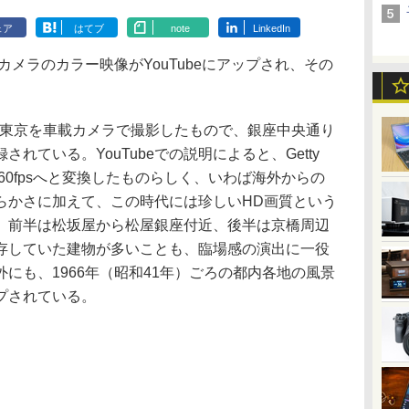
ェア
はてブ
note
LinkedIn
カメラのカラー映像がYouTubeにアップされ、その
の東京を車載カメラで撮影したもので、銀座中央通り
れている。YouTubeでの説明によると、Getty
を60fpsへと変換したものらしく、いわば海外からの
らかさに加えて、この時代には珍しいHD画質という
。前半は松坂屋から松屋銀座付近、後半は京橋周辺
存していた建物が多いことも、臨場感の演出に一役
にも、1966年（昭和41年）ごろの都内各地の風景
プされている。