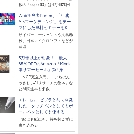
載の「edge 60」は4万4820円
Web担当者Forum、「生成
AI×マーケティング」をテー
マにした無料セミナーを8月
27日にオンライン開催
サイバーエージェントや文藝春
秋、日本マイクロソフトなどが
登壇
5万冊以上が対象！ 最大
65％OFFのAmazon「Kindle
本サマーセール」第2弾
「MCP完全入門」「いちばん
やさしいAIリサーチの教本」な
どAI関連本も多数
エレコム、ゼブラと共同開発
した、タッチペンとしてもボ
ールペンとしても使える「ス
タイラスツーウェイ」発売
iPadにも紙にも、持ち替えずに
書き込める