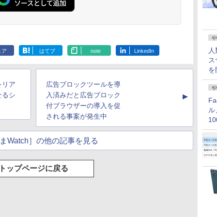
や
人
ェア
はてブ
note
LinkedIn
ス
を
をリア
広告ブロックツールを導
や
せるシ
入済みだと広告ブロック
▲
F
付ブラウザーの導入を促
ル
される事案が発生中
1
価
まWatch］の他の記事を見る
トップページに戻る