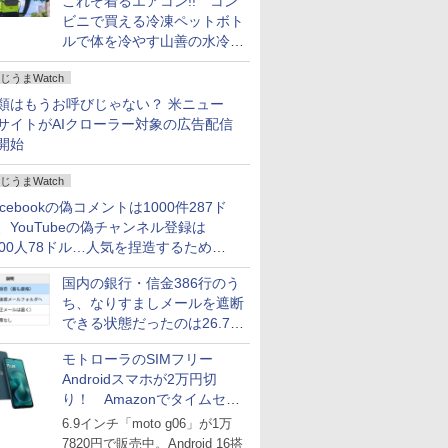
これぞ着るエアコン!! コン
ビニで買える冷凍ペットボト
ルで体を冷やす山善の水冷ベ
ストがロードバイクにちょう
じうまWatch
どいい【ぼっち・ざ・ろー
ど！その14】
類はもうお呼びじゃない？ 米ニュー
サイトがAIクローラー対象の広告配信
開始
じうまWatch
acebookの偽コメントは1000件287ド
、YouTubeの偽チャンネル登録は
000人78ドル…人気を捏造するための
格リストが公開中
国内の銀行・信金386行のう
ち、なりすましメールを遮断
できる状態だったのは26.7％
にとどまる～GMOブランド
モトローラのSIMフリー
セキュリティ調査
Androidスマホが2万円切
り！ Amazonでタイムセー
ル
6.9インチ「moto g06」が1万
7820円で販売中。Android 16搭