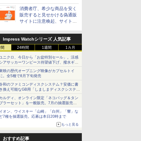
消費者庁、希少な商品を安く
販売すると見せかける偽通販
サイトに注意喚起、サイト名
とドメイン名を公表
Impress Watchシリーズ 人気記事
時間
24時間
1週間
1カ月
ユニクロ、今日から「お盆特別セール」。涼感
シアサッカーワンピース待望値下げ、撥水ギア
ショーツは1990円に
東映の歴代オープニング映像がカプセルトイ
に。全5種で8月下旬発売
令和のファミコンディスクシステム？安価に書
き換え可能なGB用「しましまディスクシステ
ム」
カルディ、オンライン限定「ネコバッグ＆タン
ブラーセット」を一般販売。7月の抽選販売の
当選無効分
イオン、ウイスキー「山崎」「白州」「響」な
ど7種を抽選販売。応募は本日20時まで
もっと見る
おすすめ記事