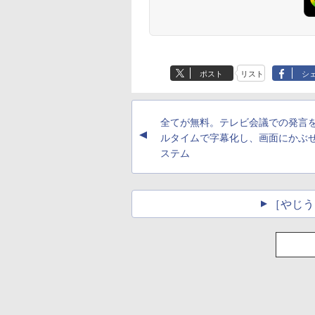
ポスト
リスト
シ
全てが無料。テレビ会議での発言
▲
ルタイムで字幕化し、画面にかぶ
ステム
［やじう