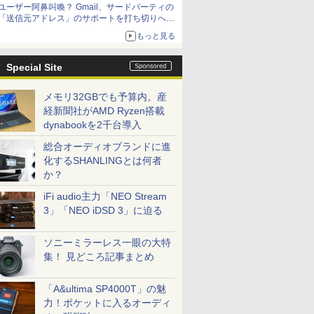
ユーザー阿鼻叫喚？ Gmail、サードパーティの
アップグレードも可能
「送信元アドレス」のサポートを打ち切りへ
【やじうまWatch】
もっと見る
Special Site
メモリ32GBでも予算内。産
経新聞社がAMD Ryzen搭載
dynabookを2千台導入
総合オーディオブランドに進
化するSHANLINGとは何者
か？
iFi audio主力「NEO Stream
3」「NEO iDSD 3」に迫る
ソニーミラーレス一眼の大特
集！ 見どころ記事まとめ
「A&ultima SP4000T」の魅
力！ポケットに入るオーディ