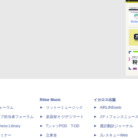
Rittor Music
イカロス出版
dフォーラム
リットーミュージック
AIRLINEweb
ップ担当者フォーラム
楽器探そう!デジマート
Jディフェンスニュー
ness Library
TシャツPOD T-OD
通訳翻訳ジャーナル
セミナー
立東舎
JレスキューWeb