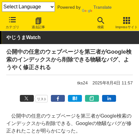
Powered by
Translate
INTERNET Watch
サービス/ソフト
サービス
検索
カテゴリ
過去記事
検索
Impressサイト
やじうまWatch
公開中の任意のウェブページを第三者がGoogle検
索のインデックスから削除できる物騒なバグ、よ
うやく修正される
tks24
2025年8月4日 11:57
リスト
公開中の任意のウェブページを第三者がGoogle検索の
インデックスから削除できる、Googleの物騒なバグが修
正されたことが明らかになった。