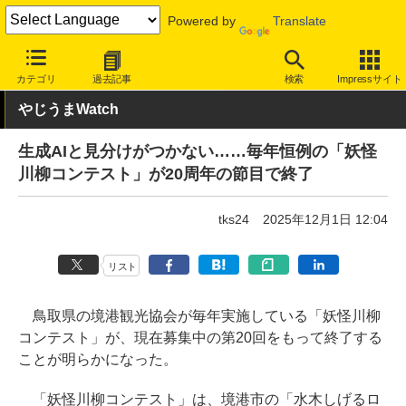
Powered by
Translate
INTERNET Watch
トピック
AI
カテゴリ
過去記事
検索
Impressサイト
やじうまWatch
生成AIと見分けがつかない……毎年恒例の「妖怪
川柳コンテスト」が20周年の節目で終了
tks24
2025年12月1日 12:04
リスト
鳥取県の境港観光協会が毎年実施している「妖怪川柳
コンテスト」が、現在募集中の第20回をもって終了する
ことが明らかになった。
「妖怪川柳コンテスト」は、境港市の「水木しげるロ