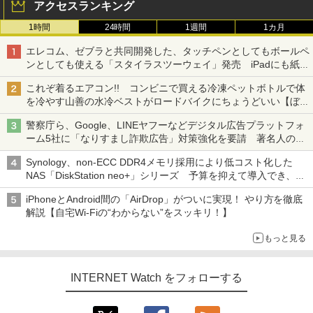
アクセスランキング
1時間
24時間
1週間
1カ月
エレコム、ゼブラと共同開発した、タッチペンとしてもボールペ
ンとしても使える「スタイラスツーウェイ」発売 iPadにも紙に
も、持ち替えずに書き込める
これぞ着るエアコン!! コンビニで買える冷凍ペットボトルで体
を冷やす山善の水冷ベストがロードバイクにちょうどいい【ぼっ
ち・ざ・ろーど！その14】【空いた時間でなにしてる？】
警察庁ら、Google、LINEヤフーなどデジタル広告プラットフォ
ーム5社に「なりすまし詐欺広告」対策強化を要請 著名人の写
真や映像を使った投資詐欺などへの対策として
Synology、non-ECC DDR4メモリ採用により低コスト化した
NAS「DiskStation neo+」シリーズ 予算を抑えて導入でき、
ECCメモリへのアップグレードも可能
iPhoneとAndroid間の「AirDrop」がついに実現！ やり方を徹底
解説【自宅Wi-Fiの“わからない”をスッキリ！】
もっと見る
INTERNET Watch をフォローする