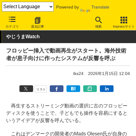
Powered by
Translate
INTERNET Watch
トピック
開発者/クリエイター
カテゴリ
過去記事
検索
Impressサイト
やじうまWatch
フロッピー挿入で動画再生がスタート。海外技術
者が息子向けに作ったシステムが反響を呼ぶ
tks24
2026年1月15日 12:04
リスト
再生するストリーミング動画の選択に古のフロッピー
ディスクを使うことで、子どもでも操作を容易にすると
いうアイデアが反響を呼んでいる。
これはデンマークの開発者のMads Olesen氏が自身の