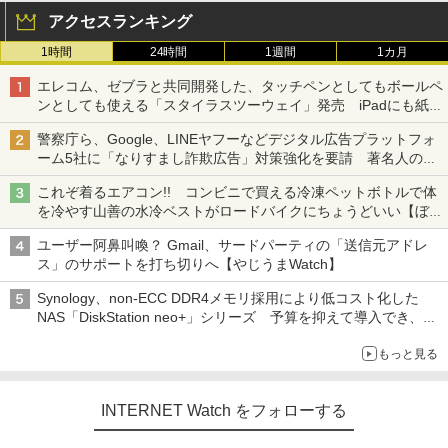
アクセスランキング
1時間
24時間
1週間
1カ月
エレコム、ゼブラと共同開発した、タッチペンとしてもボールペ
ンとしても使える「スタイラスツーウェイ」発売 iPadにも紙に
も、持ち替えずに書き込める
警察庁ら、Google、LINEヤフーなどデジタル広告プラットフォ
ーム5社に「なりすまし詐欺広告」対策強化を要請 著名人の写
真や映像を使った投資詐欺などへの対策として
これぞ着るエアコン!! コンビニで買える冷凍ペットボトルで体
を冷やす山善の水冷ベストがロードバイクにちょうどいい【ぼっ
ち・ざ・ろーど！その14】【空いた時間でなにしてる？】
ユーザー阿鼻叫喚？ Gmail、サードパーティの「送信元アドレ
ス」のサポートを打ち切りへ【やじうまWatch】
Synology、non-ECC DDR4メモリ採用により低コスト化した
NAS「DiskStation neo+」シリーズ 予算を抑えて導入でき、
ECCメモリへのアップグレードも可能
もっと見る
INTERNET Watch をフォローする