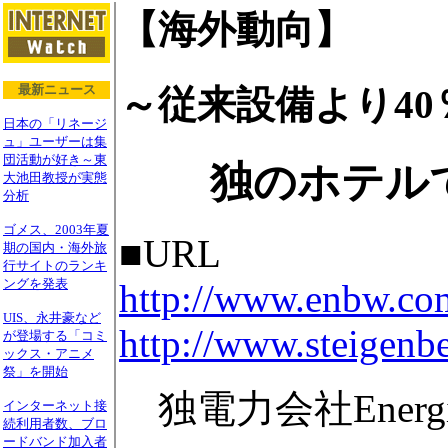
【海外動向】
最新ニュース
～従来設備より40
日本の「リネージ
ュ」ユーザーは集
団活動が好き～東
独のホテル
大池田教授が実態
分析
ゴメス、2003年夏
■URL
期の国内・海外旅
行サイトのランキ
ングを発表
http://www.enbw.co
UIS、永井豪など
http://www.steigenb
が登場する「コミ
ックス・アニメ
祭」を開始
独電力会社Energie 
インターネット接
続利用者数、ブロ
ードバンド加入者