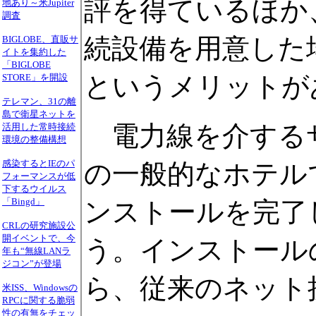
評を得ているほか
地あり～米Jupiter
調査
続設備を用意した
BIGLOBE、直販サ
イトを集約した
「BIGLOBE
というメリットが
STORE」を開設
テレマン、31の離
島で衛星ネットを
電力線を介するサ
活用した常時接続
環境の整備構想
感染するとIEのパ
の一般的なホテル
フォーマンスが低
下するウイルス
「Bingd」
ンストールを完了
CRLの研究施設公
開イベントで、今
う。インストール
年も“無線LANラ
ジコン”が登場
ら、従来のネット
米ISS、Windowsの
RPCに関する脆弱
性の有無をチェッ