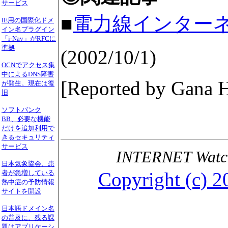
サービス
■
電力線インター
IE用の国際化ドメ
イン名プラグイン
「i-Nav」がRFCに
準拠
(2002/10/1)
OCNでアクセス集
中によるDNS障害
[Reported by Gana H
が発生。現在は復
旧
ソフトバンク
BB、必要な機能
だけを追加利用で
きるセキュリティ
サービス
INTERNET Wa
日本気象協会、患
Copyright (c) 2
者が急増している
熱中症の予防情報
サイトを開設
日本語ドメイン名
の普及に、残る課
題はアプリケーシ