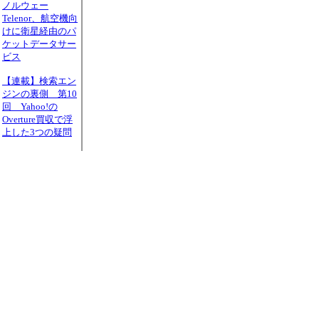
ノルウェー
Telenor、航空機向
けに衛星経由のパ
ケットデータサー
ビス
【連載】検索エン
ジンの裏側 第10
回 Yahoo!の
Overture買収で浮
上した3つの疑問