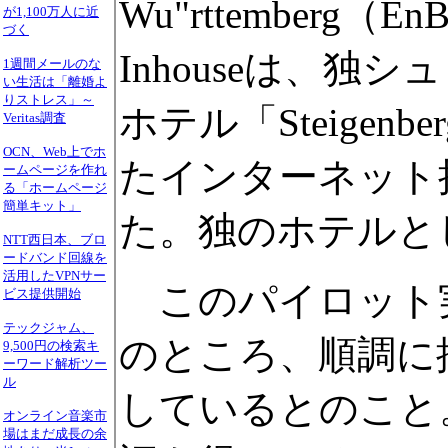
Wu"rttemberg（E
が1,100万人に近
づく
Inhouseは、
1週間メールのな
い生活は「離婚よ
りストレス」～
ホテル「Steigenbe
Veritas調査
OCN、Web上でホ
たインターネット
ームページを作れ
る「ホームページ
簡単キット」
た。独のホテルと
NTT西日本、ブロ
ードバンド回線を
活用したVPNサー
このパイロット実
ビス提供開始
テックジャム、
のところ、順調に推
9,500円の検索キ
ーワード解析ツー
ル
しているとのこと
オンライン音楽市
場はまだ成長の余