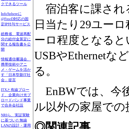
クできるツール
宿泊客に課される
InfoSphereに
@FreeD対応の固
日当たり29ユー
定IP付与サービス
総務省、電波再配
ーロ程度となると
分の給付金算定に
関する報告書を公
開
USBやEthern
情報通信審議会、
携帯技術やアニ
る。
メ・ゲームを活か
す「日本型新IT社
会」提言
EnBWでは、今
ITXと有線ブロー
ド、企業向け光ブ
ロードバンド事業
ル以外の家屋での
で合弁会社設
NRIら、実証実験
に基づいた無線
◎関連記事
LANの設計・運用