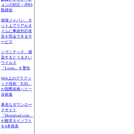
ョンの対応～JPRS
取締役
損保ジャパン、ネ
ット上でリアルタ
イムに事故対応状
況を照会できるサ
ービス
シマンテック、感
染するとうるさい
ウイルス
「Lorsis」を警告
Web上のグラフィ
ック技術「X3D」
が国際規格へと一
歩前進
著名なダウンロー
ドサイト
「Download.com」
が殿堂入りソフト
を4本発表