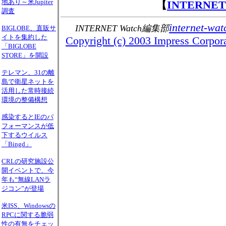
地あり～米Jupiter
【
INTERNE
調査
internet-wat
INTERNET Watch編集部
BIGLOBE、直販サ
イトを集約した
Copyright (c) 2003 Impress Corporat
「BIGLOBE
STORE」を開設
テレマン、31の離
島で衛星ネットを
活用した常時接続
環境の整備構想
感染するとIEのパ
フォーマンスが低
下するウイルス
「Bingd」
CRLの研究施設公
開イベントで、今
年も“無線LANラ
ジコン”が登場
米ISS、Windowsの
RPCに関する脆弱
性の有無をチェッ