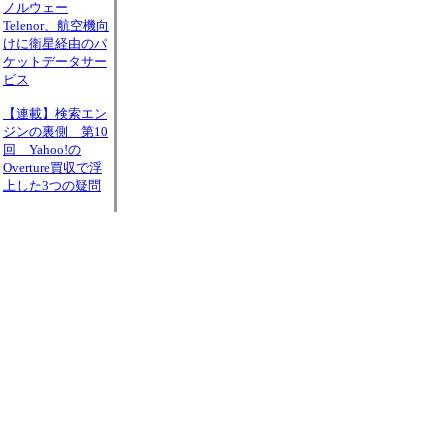
ノルウェー
Telenor、航空機向
けに衛星経由のパ
ケットデータサー
ビス
【連載】検索エン
ジンの裏側 第10
回 Yahoo!の
Overture買収で浮
上した3つの疑問