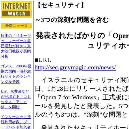
【セキュリティ】
～3つの深刻な問題を含む
最新ニュース
発表されたばかりの「Oper
日本の「リネージ
ュ」ユーザーは集
ュリティホ
団活動が好き～東
大池田教授が実態
分析
■URL
http://sec.greymagic.com/news/
ゴメス、2003年夏
期の国内・海外旅
行サイトのランキ
イスラエルのセキュリティ関連企業
ングを発表
日、1月28日にリリースされたば
UIS、永井豪など
「Opera 7 for Windows」
が登場する「コミ
ックス・アニメ
ールを発見したと発表した。5
祭」を開始
ルのうち3つは、“深刻”な問題
インターネット接
続利用者数、ブロ
発見されたセキュリティホー
ードバンド加入者