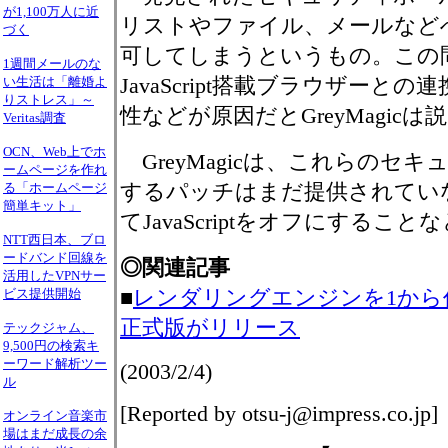
が1,100万人に近
リストやファイル、メールなど
づく
可してしまうというもの。この問題
1週間メールのな
JavaScript搭載ブラウザーと
い生活は「離婚よ
りストレス」～
性などが原因だとGreyMagic
Veritas調査
OCN、Web上でホ
GreyMagicは、これらのセ
ームページを作れ
するパッチはまだ提供されてい
る「ホームページ
簡単キット」
てJavaScriptをオフにするこ
NTT西日本、ブロ
ードバンド回線を
◎関連記事
活用したVPNサー
■
レンダリングエンジンを1から作り
ビス提供開始
正式版がリリース
テックジャム、
9,500円の検索キ
ーワード解析ツー
(2003/2/4)
ル
[Reported by otsu-j@impress.co.jp]
オンライン音楽市
場はまだ成長の余