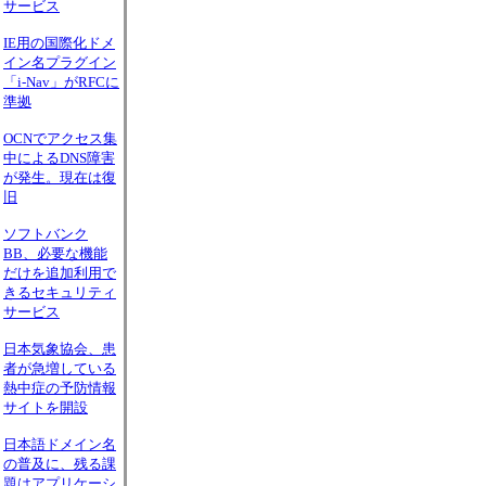
サービス
IE用の国際化ドメ
イン名プラグイン
「i-Nav」がRFCに
準拠
OCNでアクセス集
中によるDNS障害
が発生。現在は復
旧
ソフトバンク
BB、必要な機能
だけを追加利用で
きるセキュリティ
サービス
日本気象協会、患
者が急増している
熱中症の予防情報
サイトを開設
日本語ドメイン名
の普及に、残る課
題はアプリケーシ