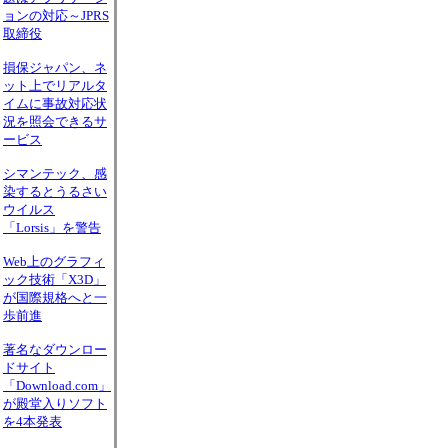
ョンの対応～JPRS
取締役
損保ジャパン、ネ
ット上でリアルタ
イムに事故対応状
況を照会できるサ
ービス
シマンテック、感
染するとうるさい
ウイルス
「Lorsis」を警告
Web上のグラフィ
ック技術「X3D」
が国際規格へと一
歩前進
著名なダウンロー
ドサイト
「Download.com」
が殿堂入りソフト
を4本発表