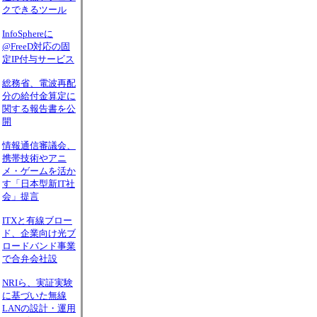
クできるツール
InfoSphereに
@FreeD対応の固
定IP付与サービス
総務省、電波再配
分の給付金算定に
関する報告書を公
開
情報通信審議会、
携帯技術やアニ
メ・ゲームを活か
す「日本型新IT社
会」提言
ITXと有線ブロー
ド、企業向け光ブ
ロードバンド事業
で合弁会社設
NRIら、実証実験
に基づいた無線
LANの設計・運用