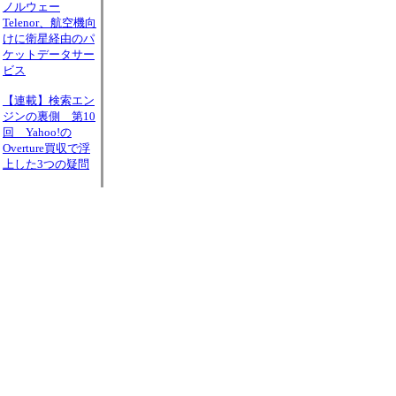
ノルウェー
Telenor、航空機向
けに衛星経由のパ
ケットデータサー
ビス
【連載】検索エン
ジンの裏側 第10
回 Yahoo!の
Overture買収で浮
上した3つの疑問