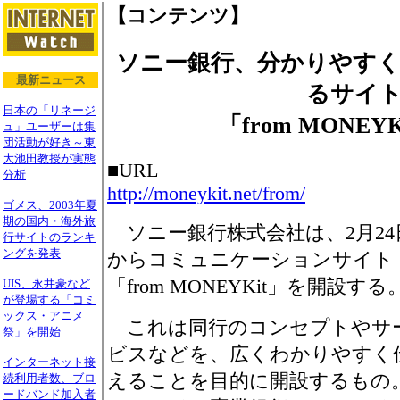
【コンテンツ】
ソニー銀行、分かりやす
最新ニュース
るサイ
日本の「リネージ
「from MONEY
ュ」ユーザーは集
団活動が好き～東
大池田教授が実態
■URL
分析
http://moneykit.net/from/
ゴメス、2003年夏
期の国内・海外旅
ソニー銀行株式会社は、2月24
行サイトのランキ
ングを発表
からコミュニケーションサイト
「from MONEYKit」を開設する
UIS、永井豪など
が登場する「コミ
ックス・アニメ
これは同行のコンセプトやサ
祭」を開始
ビスなどを、広くわかりやすく
インターネット接
えることを目的に開設するもの
続利用者数、ブロ
ードバンド加入者