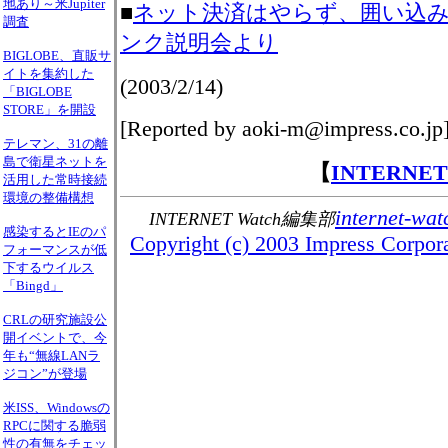
地あり～米Jupiter
■
ネット決済はやらず、囲い込
調査
ンク説明会より
BIGLOBE、直販サ
イトを集約した
(2003/2/14)
「BIGLOBE
STORE」を開設
[Reported by aoki-m@impress.co.jp
テレマン、31の離
島で衛星ネットを
【
INTERNE
活用した常時接続
環境の整備構想
internet-wat
INTERNET Watch編集部
感染するとIEのパ
Copyright (c) 2003 Impress Corporat
フォーマンスが低
下するウイルス
「Bingd」
CRLの研究施設公
開イベントで、今
年も“無線LANラ
ジコン”が登場
米ISS、Windowsの
RPCに関する脆弱
性の有無をチェッ