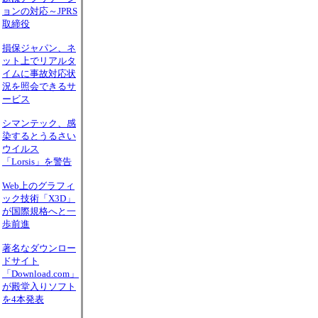
ョンの対応～JPRS
取締役
損保ジャパン、ネ
ット上でリアルタ
イムに事故対応状
況を照会できるサ
ービス
シマンテック、感
染するとうるさい
ウイルス
「Lorsis」を警告
Web上のグラフィ
ック技術「X3D」
が国際規格へと一
歩前進
著名なダウンロー
ドサイト
「Download.com」
が殿堂入りソフト
を4本発表