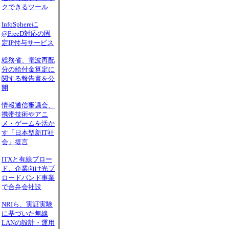
クできるツール
InfoSphereに
@FreeD対応の固
定IP付与サービス
総務省、電波再配
分の給付金算定に
関する報告書を公
開
情報通信審議会、
携帯技術やアニ
メ・ゲームを活か
す「日本型新IT社
会」提言
ITXと有線ブロー
ド、企業向け光ブ
ロードバンド事業
で合弁会社設
NRIら、実証実験
に基づいた無線
LANの設計・運用