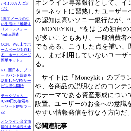
オンライン専業銀行として、イ
が1,100万人に近
づく
ターネットに習熟したユーザー
の認知は高いソニー銀行だが、
1週間メールのな
い生活は「離婚よ
「MONEYKit」”をはじめ独
りストレス」～
Veritas調査
が多いこともあり、一般消費者
OCN、Web上でホ
でもある。こうした点を補い、
ームページを作れ
ん、まだ利用していないユーザ
る「ホームページ
簡単キット」
る。
NTT西日本、ブロ
ードバンド回線を
サイトは「Moneykit」のブ
活用したVPNサー
や、各商品の説明などのコンテ
ビス提供開始
のテーマである資産形成につい
テックジャム、
9,500円の検索キ
設置。ユーザーのお金への意識
ーワード解析ツー
やすい情報発信を行なう方向だ
ル
オンライン音楽市
◎関連記事
場はまだ成長の余