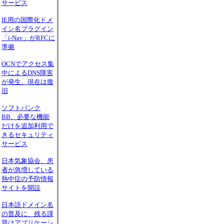
サービス
IE用の国際化ドメ
イン名プラグイン
「i-Nav」がRFCに
準拠
OCNでアクセス集
中によるDNS障害
が発生。現在は復
旧
ソフトバンク
BB、必要な機能
だけを追加利用で
きるセキュリティ
サービス
日本気象協会、患
者が急増している
熱中症の予防情報
サイトを開設
日本語ドメイン名
の普及に、残る課
題はアプリケーシ