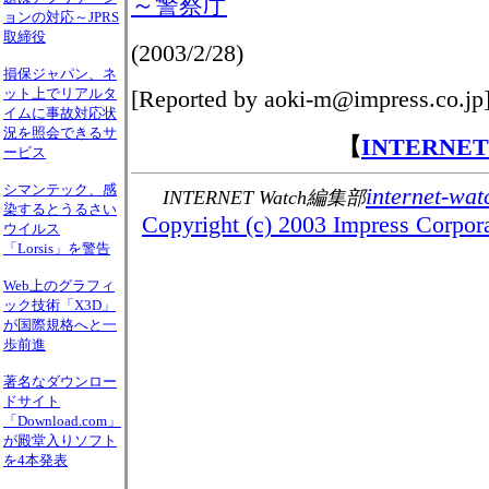
～警察庁
ョンの対応～JPRS
取締役
(2003/2/28)
損保ジャパン、ネ
ット上でリアルタ
[Reported by aoki-m@impress.co.jp
イムに事故対応状
況を照会できるサ
【
INTERNE
ービス
シマンテック、感
internet-wat
INTERNET Watch編集部
染するとうるさい
Copyright (c) 2003 Impress Corporat
ウイルス
「Lorsis」を警告
Web上のグラフィ
ック技術「X3D」
が国際規格へと一
歩前進
著名なダウンロー
ドサイト
「Download.com」
が殿堂入りソフト
を4本発表