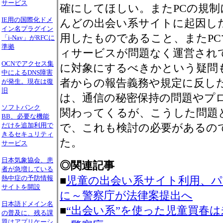
サービス
確にしてほしい。またPCの規
IE用の国際化ドメ
んどの出会い系サイトに起因し
イン名プラグイン
用したものであること、またP
「i-Nav」がRFCに
準拠
ィサービスが問題なく運営され
OCNでアクセス集
に対象にするべきかという疑問
中によるDNS障害
者からの報告義務や規定に反し
が発生。現在は復
旧
は、通信の秘密保持の問題やプ
ソフトバンク
関わってくるが、こうした問題
BB、必要な機能
だけを追加利用で
で、これも検討の必要があるの
きるセキュリティ
た。
サービス
日本気象協会、患
◎関連記事
者が急増している
熱中症の予防情報
■
児童の出会い系サイト利用、パ
サイトを開設
に～警察庁が法律案提出へ
日本語ドメイン名
■
“出会い系”を使った児童買春
の普及に、残る課
題はアプリケーシ