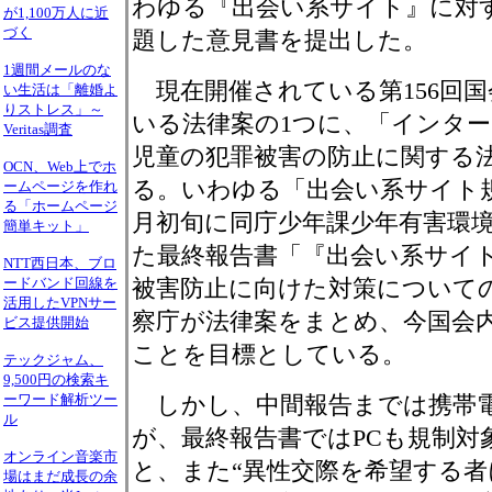
わゆる『出会い系サイト』に対
が1,100万人に近
づく
題した意見書を提出した。
1週間メールのな
現在開催されている第156回
い生活は「離婚よ
りストレス」～
いる法律案の1つに、「インタ
Veritas調査
児童の犯罪被害の防止に関する
OCN、Web上でホ
る。いわゆる「出会い系サイト
ームページを作れ
る「ホームページ
月初旬に同庁少年課少年有害環
簡単キット」
た最終報告書「『出会い系サイ
NTT西日本、ブロ
ードバンド回線を
被害防止に向けた対策について
活用したVPNサー
察庁が法律案をまとめ、今国会
ビス提供開始
ことを目標としている。
テックジャム、
9,500円の検索キ
ーワード解析ツー
しかし、中間報告までは携帯電
ル
が、最終報告書ではPCも規制対
オンライン音楽市
と、また“異性交際を希望する
場はまだ成長の余