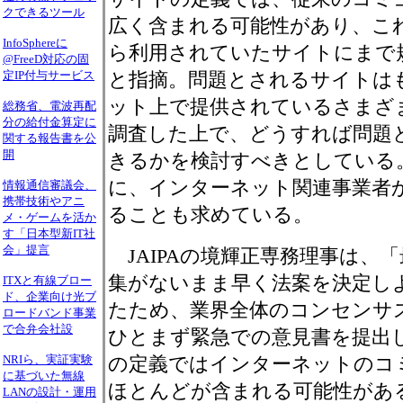
クできるツール
広く含まれる可能性があり、こ
InfoSphereに
ら利用されていたサイトにまで
@FreeD対応の固
定IP付与サービス
と指摘。問題とされるサイトは
ット上で提供されているさまざ
総務省、電波再配
分の給付金算定に
調査した上で、どうすれば問題
関する報告書を公
開
きるかを検討すべきとしている
に、インターネット関連事業者
情報通信審議会、
携帯技術やアニ
ることも求めている。
メ・ゲームを活か
す「日本型新IT社
会」提言
JAIPAの境輝正専務理事は、
集がないまま早く法案を決定し
ITXと有線ブロー
ド、企業向け光ブ
たため、業界全体のコンセンサ
ロードバンド事業
で合弁会社設
ひとまず緊急での意見書を提出
NRIら、実証実験
の定義ではインターネットのコ
に基づいた無線
ほとんどが含まれる可能性があ
LANの設計・運用