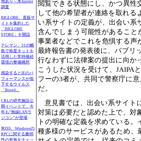
地あり～米Jupiter
閲覧できる状態にし、かつ異性
調査
して他の希望者が連絡を取れる
BIGLOBE、直販サ
い系サイトの定義が、出会い系
イトを集約した
「BIGLOBE
含んでしまう可能性があること
STORE」を開設
事業者などでこれを危惧する声
テレマン、31の離
最終報告書の発表後に、パブリ
島で衛星ネットを
活用した常時接続
行なわずに法律案の提出に向か
環境の整備構想
こうした状況を受けて、JAIP
感染するとIEのパ
フーの3者が、共同で警察庁に
フォーマンスが低
下するウイルス
だ。
「Bingd」
CRLの研究施設公
意見書では、出会い系サイトに
開イベントで、今
対策は必要だと認めた上で、対
年も“無線LANラ
ジコン”が登場
トの明確な定義を求めている。
米ISS、Windowsの
種多様のサービスがあるため、
RPCに関する脆弱
サイトの定義では、従来のコミ
性の有無をチェッ