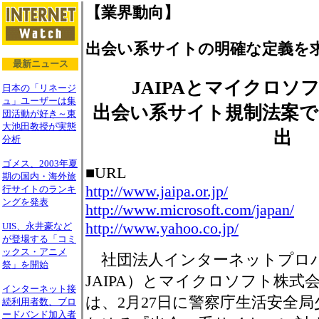
【業界動向】
出会い系サイトの明確な定義を
最新ニュース
JAIPAとマイクロソ
日本の「リネージ
ュ」ユーザーは集
出会い系サイト規制法案で
団活動が好き～東
大池田教授が実態
出
分析
ゴメス、2003年夏
■URL
期の国内・海外旅
http://www.jaipa.or.jp/
行サイトのランキ
ングを発表
http://www.microsoft.com/japan/
http://www.yahoo.co.jp/
UIS、永井豪など
が登場する「コミ
ックス・アニメ
社団法人インターネットプロ
祭」を開始
JAIPA）とマイクロソフト株式
インターネット接
は、2月27日に警察庁生活安全
続利用者数、ブロ
ードバンド加入者