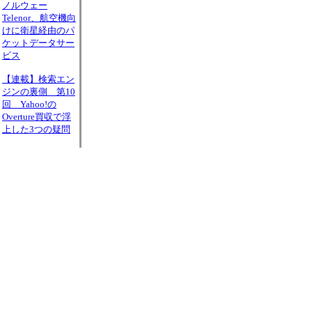
ノルウェー
Telenor、航空機向
けに衛星経由のパ
ケットデータサー
ビス
【連載】検索エン
ジンの裏側 第10
回 Yahoo!の
Overture買収で浮
上した3つの疑問