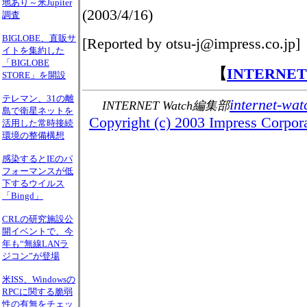
地あり～米Jupiter
(2003/4/16)
調査
BIGLOBE、直販サ
[Reported by otsu-j@impress.co.jp]
イトを集約した
「BIGLOBE
【
INTERNE
STORE」を開設
テレマン、31の離
internet-wat
INTERNET Watch編集部
島で衛星ネットを
Copyright (c) 2003 Impress Corporat
活用した常時接続
環境の整備構想
感染するとIEのパ
フォーマンスが低
下するウイルス
「Bingd」
CRLの研究施設公
開イベントで、今
年も“無線LANラ
ジコン”が登場
米ISS、Windowsの
RPCに関する脆弱
性の有無をチェッ