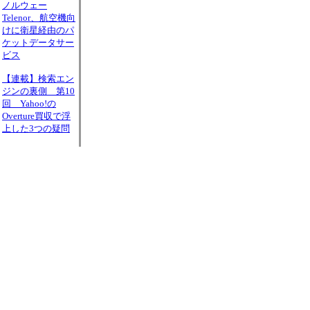
ノルウェー
Telenor、航空機向
けに衛星経由のパ
ケットデータサー
ビス
【連載】検索エン
ジンの裏側 第10
回 Yahoo!の
Overture買収で浮
上した3つの疑問