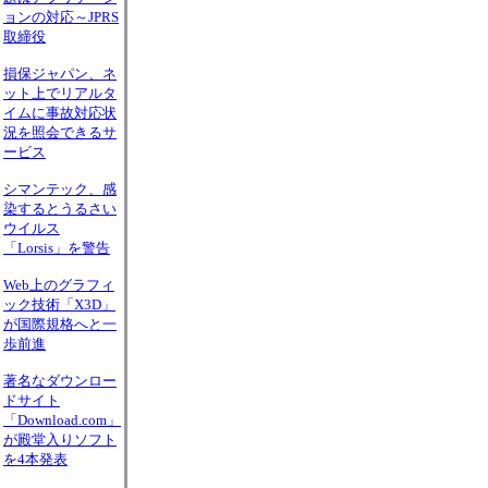
ョンの対応～JPRS
取締役
損保ジャパン、ネ
ット上でリアルタ
イムに事故対応状
況を照会できるサ
ービス
シマンテック、感
染するとうるさい
ウイルス
「Lorsis」を警告
Web上のグラフィ
ック技術「X3D」
が国際規格へと一
歩前進
著名なダウンロー
ドサイト
「Download.com」
が殿堂入りソフト
を4本発表