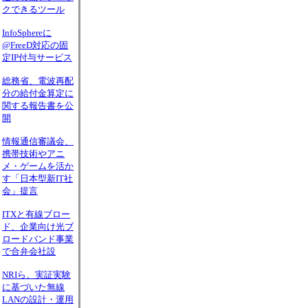
クできるツール
InfoSphereに
@FreeD対応の固
定IP付与サービス
総務省、電波再配
分の給付金算定に
関する報告書を公
開
情報通信審議会、
携帯技術やアニ
メ・ゲームを活か
す「日本型新IT社
会」提言
ITXと有線ブロー
ド、企業向け光ブ
ロードバンド事業
で合弁会社設
NRIら、実証実験
に基づいた無線
LANの設計・運用