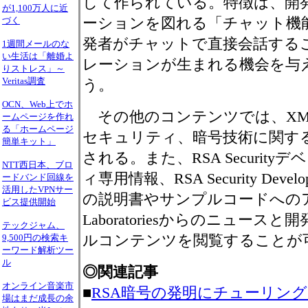
して作られている。特徴は、開
が1,100万人に近
ーションを図れる「チャット機能
づく
発者がチャットで直接会話する
1週間メールのな
い生活は「離婚よ
レーションが生まれる機会を与
りストレス」～
Veritas調査
う。
OCN、Web上でホ
その他のコンテンツでは、XM
ームページを作れ
る「ホームページ
セキュリティ、暗号技術に関す
簡単キット」
される。また、RSA Securit
NTT西日本、ブロ
ィ専用情報、RSA Security Develope
ードバンド回線を
活用したVPNサー
の説明書やサンプルコードへのア
ビス提供開始
Laboratoriesからのニュー
テックジャム、
ルコンテンツを閲覧することが
9,500円の検索キ
ーワード解析ツー
ル
◎関連記事
オンライン音楽市
■
RSA暗号の発明にチューリン
場はまだ成長の余