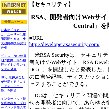
【セキュリティ】
RSA、開発者向けWebサイト「R
最新ニュース
Central」
日本の「リネージ
ュ」ユーザーは集
■URL
団活動が好き～東
http://developer.rsasecurity.com/
大池田教授が実態
分析
米RSA Securityは、セキ
ゴメス、2003年夏
期の国内・海外旅
者向けのWebサイト「RSA Develop
行サイトのランキ
DC）」を開設したと発表した
ングを発表
の白書や記事、ディスカッショ
UIS、永井豪など
が登場する「コミ
セスすることができる。
ックス・アニメ
祭」を開始
DCは、セキュリティ関連の問
インターネット接
せる開発者に向けて、あらゆる
続利用者数、ブロ
ードバンド加入者