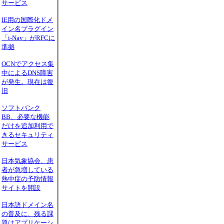
サービス
IE用の国際化ドメ
イン名プラグイン
「i-Nav」がRFCに
準拠
OCNでアクセス集
中によるDNS障害
が発生。現在は復
旧
ソフトバンク
BB、必要な機能
だけを追加利用で
きるセキュリティ
サービス
日本気象協会、患
者が急増している
熱中症の予防情報
サイトを開設
日本語ドメイン名
の普及に、残る課
題はアプリケーシ