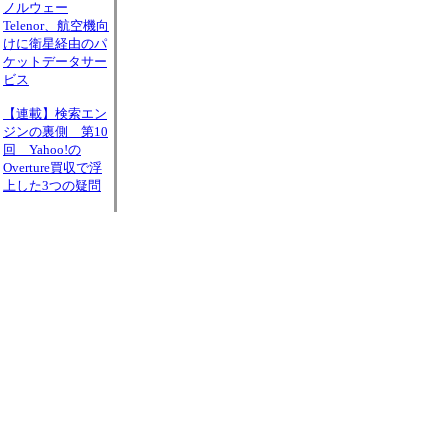
ノルウェー
Telenor、航空機向
けに衛星経由のパ
ケットデータサー
ビス
【連載】検索エン
ジンの裏側 第10
回 Yahoo!の
Overture買収で浮
上した3つの疑問