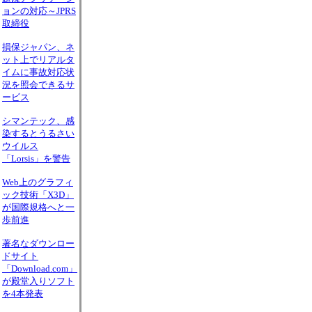
ョンの対応～JPRS
取締役
損保ジャパン、ネ
ット上でリアルタ
イムに事故対応状
況を照会できるサ
ービス
シマンテック、感
染するとうるさい
ウイルス
「Lorsis」を警告
Web上のグラフィ
ック技術「X3D」
が国際規格へと一
歩前進
著名なダウンロー
ドサイト
「Download.com」
が殿堂入りソフト
を4本発表