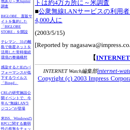
地あり～米Jupiter
トは約4万カ所に～米調査
調査
■
公衆無線LANサービスの利用者、
BIGLOBE、直販サ
4,000人に
イトを集約した
「BIGLOBE
(2003/5/15)
STORE」を開設
テレマン、31の離
[Reported by nagasawa@impress.co.
島で衛星ネットを
活用した常時接続
【
INTERNE
環境の整備構想
感染するとIEのパ
internet-wat
INTERNET Watch編集部
フォーマンスが低
Copyright (c) 2003 Impress Corporat
下するウイルス
「Bingd」
CRLの研究施設公
開イベントで、今
年も“無線LANラ
ジコン”が登場
米ISS、Windowsの
RPCに関する脆弱
性の有無をチェッ