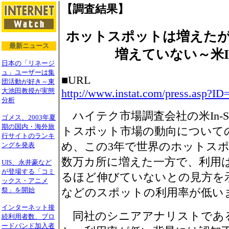
【調査結果】
ホットスポットは増えた
最新ニュース
増えていない～米In-
日本の「リネージ
ュ」ユーザーは集
■URL
団活動が好き～東
大池田教授が実態
http://www.instat.com/press.asp
分析
ハイテク市場調査会社の米In-Sta
ゴメス、2003年夏
期の国内・海外旅
トスポット市場の動向について
行サイトのランキ
め、この3年で世界のホットス
ングを発表
数万カ所に増えた一方で、利用
UIS、永井豪など
が登場する「コミ
るほど伸びていないとの見方を
ックス・アニメ
祭」を開始
などのスポットの利用率が低い
インターネット接
同社のシニアアナリストであるAm
続利用者数、ブロ
ードバンド加入者