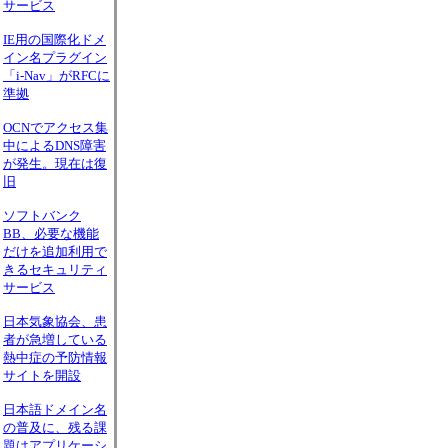
サービス
IE用の国際化ドメ
イン名プラグイン
「i-Nav」がRFCに
準拠
OCNでアクセス集
中によるDNS障害
が発生。現在は復
旧
ソフトバンク
BB、必要な機能
だけを追加利用で
きるセキュリティ
サービス
日本気象協会、患
者が急増している
熱中症の予防情報
サイトを開設
日本語ドメイン名
の普及に、残る課
題はアプリケーシ