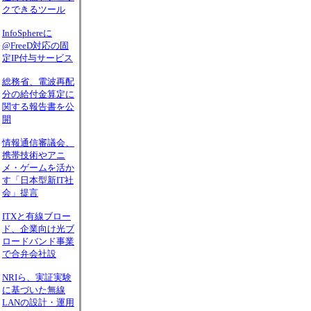
クできるツール
InfoSphereに
@FreeD対応の固
定IP付与サービス
総務省、電波再配
分の給付金算定に
関する報告書を公
開
情報通信審議会、
携帯技術やアニ
メ・ゲームを活か
す「日本型新IT社
会」提言
ITXと有線ブロー
ド、企業向け光ブ
ロードバンド事業
で合弁会社設
NRIら、実証実験
に基づいた無線
LANの設計・運用