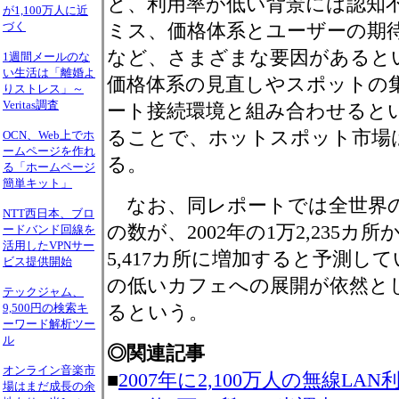
と、利用率が低い背景には認知
が1,100万人に近
づく
ミス、価格体系とユーザーの期
など、さまざまな要因があると
1週間メールのな
い生活は「離婚よ
価格体系の見直しやスポットの
りストレス」～
Veritas調査
ート接続環境と組み合わせると
ることで、ホットスポット市場
OCN、Web上でホ
ームページを作れ
る。
る「ホームページ
簡単キット」
なお、同レポートでは全世界
NTT西日本、ブロ
の数が、2002年の1万2,235カ所
ードバンド回線を
活用したVPNサー
5,417カ所に増加すると予測し
ビス提供開始
の低いカフェへの展開が依然と
テックジャム、
9,500円の検索キ
るという。
ーワード解析ツー
ル
◎関連記事
オンライン音楽市
■
2007年に2,100万人の無線L
場はまだ成長の余