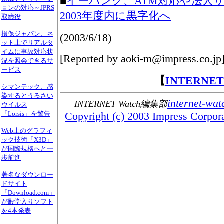
■
イーバンク、ATM対応や法人
ョンの対応～JPRS
2003年度内に黒字化へ
取締役
損保ジャパン、ネ
(2003/6/18)
ット上でリアルタ
イムに事故対応状
[Reported by aoki-m@impress.co.jp
況を照会できるサ
ービス
【
INTERNE
シマンテック、感
染するとうるさい
internet-wat
INTERNET Watch編集部
ウイルス
Copyright (c) 2003 Impress Corporat
「Lorsis」を警告
Web上のグラフィ
ック技術「X3D」
が国際規格へと一
歩前進
著名なダウンロー
ドサイト
「Download.com」
が殿堂入りソフト
を4本発表