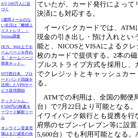
ていたが、カード発行によって
が1,100万人に近
づく
決済にも対応する。
1週間メールのな
い生活は「離婚よ
イーバンクカードでは、ATM
りストレス」～
現金の引き出し・預け入れとい
Veritas調査
能と、NICOSとVISAによるク
OCN、Web上でホ
ームページを作れ
枚のカードで提供する。2本の
る「ホームページ
ブルストライプ方式を採用し、
簡単キット」
でクレジットとキャッシュカー
NTT西日本、ブロ
ードバンド回線を
る。
活用したVPNサー
ビス提供開始
ATMでの利用は、全国の郵便局設置
テックジャム、
台）で7月22日より可能となる
9,500円の検索キ
ーワード解析ツー
イワイバンク銀行とも提携を行ない
ル
府県のセブン-イレブン等に設置
オンライン音楽市
5,600台）でも利用可能となる。
場はまだ成長の余