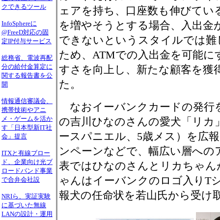
クできるツール
ェアを持ち、口座数も伸びてい
を増やそうとする場合、入出金
InfoSphereに
@FreeD対応の固
できないというスタイルでは難
定IP付与サービス
ため、ATMでの入出金を可能に
総務省、電波再配
分の給付金算定に
すさを向上し、新たな顧客を獲
関する報告書を公
た。
開
情報通信審議会、
なおイーバンクカードの発行
携帯技術やアニ
メ・ゲームを活か
の吉川ひなのさんの愛犬「リカ
す「日本型新IT社
ースパニエル、5歳メス）を広
会」提言
ンペーンなどで、幅広い層への
ITXと有線ブロー
ド、企業向け光ブ
表ではひなのさんとリカちゃん
ロードバンド事業
ゃんはイーバンクのロゴ入りT
で合弁会社設
報犬の任命状を若山氏から受け
NRIら、実証実験
に基づいた無線
LANの設計・運用