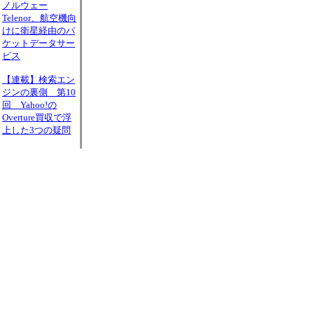
ノルウェー
Telenor、航空機向
けに衛星経由のパ
ケットデータサー
ビス
【連載】検索エン
ジンの裏側 第10
回 Yahoo!の
Overture買収で浮
上した3つの疑問