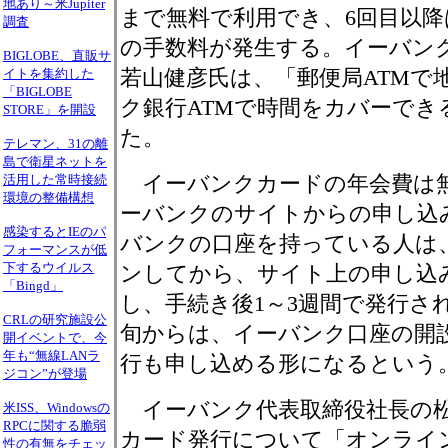
地あり～米Jupiter
まで無料で利用でき、6回目以降は
調査
の手数料が発生する。イーバン
BIGLOBE、直販サ
若山健彦氏は、「郵便局ATMで
イトを集約した
「BIGLOBE
ク銀行ATMで時間をカバーでき
STORE」を開設
た。
テレマン、31の離
島で衛星ネットを
イーバンクカードの年会費は無
活用した常時接続
環境の整備構想
ーバンクのサイトからの申し込
感染するとIEのパ
バンクの口座を持っている人は
フォーマンスが低
下するウイルス
ンしてから、サイト上の申し込
「Bingd」
し、手続き後1～3週間で発行さ
CRLの研究施設公
旬からは、イーバンク口座の開
開イベントで、今
年も“無線LANラ
行も申し込める形になるという
ジコン”が登場
イーバンク代表取締役社長の松
米ISS、Windowsの
RPCに関する脆弱
カード発行について「オンライ
性の有無をチェッ