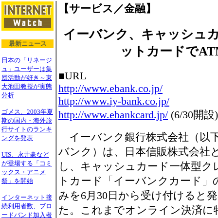
【サービス／金融】
イーバンク、キャッシュ
最新ニュース
ットカードでAT
日本の「リネージ
ュ」ユーザーは集
■URL
団活動が好き～東
http://www.ebank.co.jp/
大池田教授が実態
分析
http://www.iy-bank.co.jp/
ゴメス、2003年夏
http://www.ebankcard.jp/
(6/30開設)
期の国内・海外旅
行サイトのランキ
イーバンク銀行株式会社（以
ングを発表
バンク）は、日本信販株式会社
UIS、永井豪など
が登場する「コミ
し、キャッシュカード一体型ク
ックス・アニメ
トカード「イーバンクカード」
祭」を開始
みを6月30日から受け付けると
インターネット接
続利用者数、ブロ
た。これまでオンライン決済に
ードバンド加入者