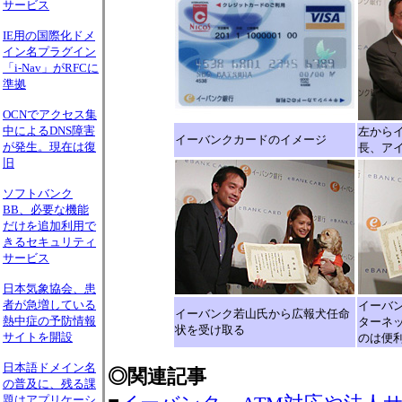
サービス
IE用の国際化ドメ
イン名プラグイン
「i-Nav」がRFCに
準拠
OCNでアクセス集
中によるDNS障害
左から
イーバンクカードのイメージ
が発生。現在は復
長、ア
旧
ソフトバンク
BB、必要な機能
だけを追加利用で
きるセキュリティ
サービス
日本気象協会、患
者が急増している
イーバ
イーバンク若山氏から広報犬任命
熱中症の予防情報
ターネ
状を受け取る
サイトを開設
のは便
日本語ドメイン名
◎関連記事
の普及に、残る課
題はアプリケーシ