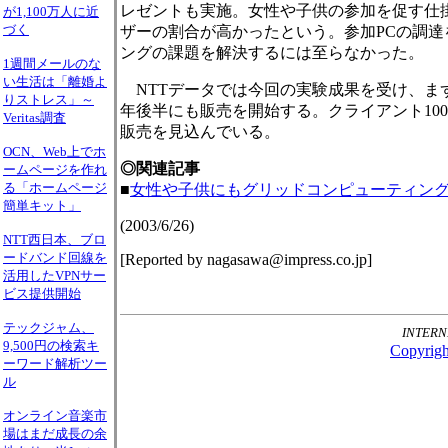
レゼントも実施。女性や子供の参加を促す仕掛
が1,100万人に近
づく
ザーの割合が高かったという。参加PCの調
ングの課題を解決するには至らなかった。
1週間メールのな
い生活は「離婚よ
NTTデータでは今回の実験成果を受け、まずは参
りストレス」～
年後半にも販売を開始する。クライアント10
Veritas調査
販売を見込んでいる。
OCN、Web上でホ
◎関連記事
ームページを作れ
る「ホームページ
■
女性や子供にもグリッドコンピューティン
簡単キット」
(2003/6/26)
NTT西日本、ブロ
ードバンド回線を
[Reported by nagasawa@impress.co.jp]
活用したVPNサー
ビス提供開始
テックジャム、
INTER
9,500円の検索キ
Copyright
ーワード解析ツー
ル
オンライン音楽市
場はまだ成長の余