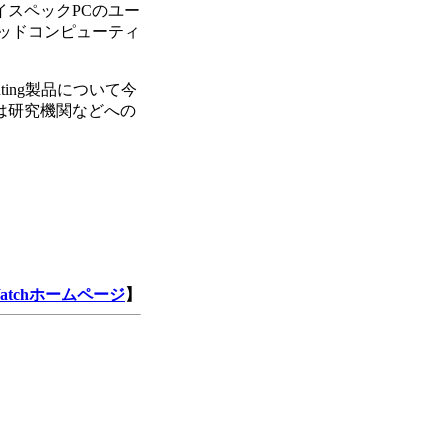
イスペックPCのユー
ッドコンピューティ
ing製品について今
は研究機関などへの
Watchホームページ
】