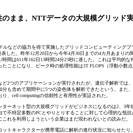
のまま、NTTデータの大規模グリッド
cesやインテルなどの協力を得て実施したグリッドコンピューティング
果を発表した。昨年12月20日から今年4月30日までの4カ月あまりの間に
間は611年162日13時間24分23秒に達した。これは平均的な
ったことになり、ピーク時の処理性能は3T FLOPS（浮動小数点
ど2つのアプリケーションが実行されたが、遺伝子解析では、
加分も含めて期間中に5つの染色体を解析できたという。また
ell computingの信頼性と有用性が実証された。
ンターネット型の大規模グリッドがビジネスになるのは2、3年
由で不特定多数のPCとやりとりすることに対して心理的な抵抗
にこれを利用しようという企業はまだ現われないとの読みだ。
ットキャラクターが携帯電話に解析の進行状況に知らせたり