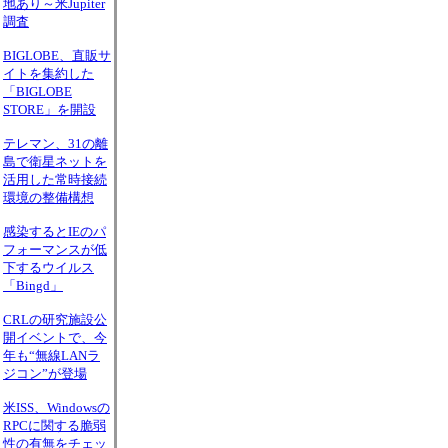
地あり～米Jupiter
調査
BIGLOBE、直販サ
イトを集約した
「BIGLOBE
STORE」を開設
テレマン、31の離
島で衛星ネットを
活用した常時接続
環境の整備構想
感染するとIEのパ
フォーマンスが低
下するウイルス
「Bingd」
CRLの研究施設公
開イベントで、今
年も“無線LANラ
ジコン”が登場
米ISS、Windowsの
RPCに関する脆弱
性の有無をチェッ