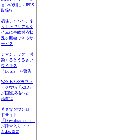
ョンの対応～JPRS
取締役
損保ジャパン、ネ
ット上でリアルタ
イムに事故対応状
況を照会できるサ
ービス
シマンテック、感
染するとうるさい
ウイルス
「Lorsis」を警告
Web上のグラフィ
ック技術「X3D」
が国際規格へと一
歩前進
著名なダウンロー
ドサイト
「Download.com」
が殿堂入りソフト
を4本発表