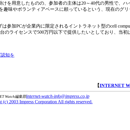
けを用意したものの、参加者の主体は20～40代の男性で、ハ
達を趣味やボランティアベースに頼っているという、現在のグリ
加PCが企業内に限定されるイントラネット型のcell comput
0台のライセンスで500万円以下で提供したいとしており、当初
グ認知を
【
INTERNET 
internet-watch-info@impress.co.jp
NET Watch編集部
 (c) 2003 Impress Corporation All rights reserved.