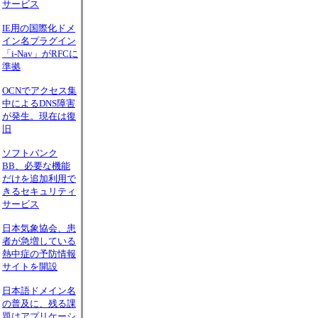
サービス
IE用の国際化ドメ
イン名プラグイン
「i-Nav」がRFCに
準拠
OCNでアクセス集
中によるDNS障害
が発生。現在は復
旧
ソフトバンク
BB、必要な機能
だけを追加利用で
きるセキュリティ
サービス
日本気象協会、患
者が急増している
熱中症の予防情報
サイトを開設
日本語ドメイン名
の普及に、残る課
題はアプリケーシ