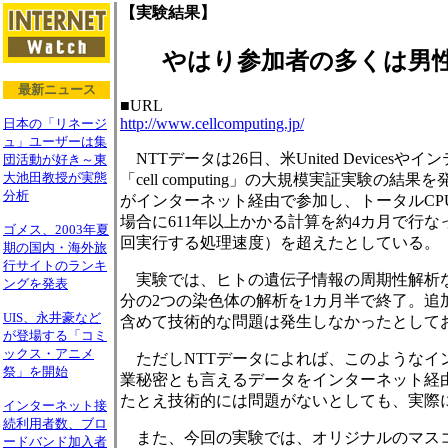
【実験結果】
やはり参加者の多くは男性
最新ニュース
■URL
http://www.cellcomputing.jp/
日本の「リネージ
ュ」ユーザーは集
NTTデータは26日、米United Devi
団活動が好き～東
大池田教授が実態
「cell computing」の大規模実証実験の結
分析
がインターネット経由で参加し、トータルCPU時
場合に611年以上かかる計算を約4カ月で行な
ゴメス、2003年夏
回実行する処理速度）を超えたとしている。
期の国内・海外旅
行サイトのランキ
実験では、ヒトの遺伝子情報の周期性解析な
ングを発表
分の2つの染色体の解析を1カ月半で終了。追
UIS、永井豪など
含めて技術的な問題は発生しなかったとしており、c
が登場する「コミ
ックス・アニメ
ただしNTTデータによれば、このようなイ
祭」を開始
業秘密とも言えるデータをインターネット経
たとえ技術的には問題がないとしても、実際
インターネット接
続利用者数、ブロ
また、今回の実験では、オリジナルのマスコ
ードバンド加入者