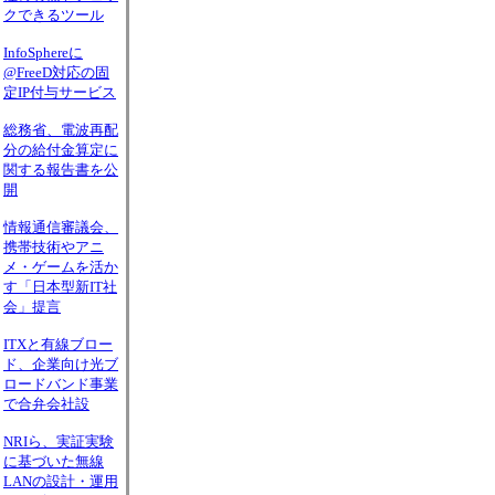
クできるツール
InfoSphereに
@FreeD対応の固
定IP付与サービス
総務省、電波再配
分の給付金算定に
関する報告書を公
開
情報通信審議会、
携帯技術やアニ
メ・ゲームを活か
す「日本型新IT社
会」提言
ITXと有線ブロー
ド、企業向け光ブ
ロードバンド事業
で合弁会社設
NRIら、実証実験
に基づいた無線
LANの設計・運用