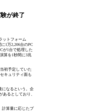
実験が終了
プラットフォーム
1万2,206台のPC
PCが1台で処理した
演算を1秒間に3兆
当初予定していた
、セキュリティ面も
後になるという。企
があるとしており、
、計算量に応じたプ