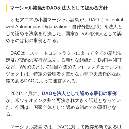
マーシャル諸島がDAOを法人として認める方針
オセアニアの小国マーシャル諸島が、DAO（Decentral
ized Autonomous Organzation：自律分散組織）を法人と
して認める法案を可決した。国家がDAOを法人として認
めるのは初の事例となる。
DAOは、スマートコントラクトによって全ての意思決
定及び契約の実行が成立する新たな組織だ。DeFiやNFT
など、Web3.0として注目を集めるブロックチェーンプロ
ジェクトは、特定の管理者を置かない非中央集権的な組
織であるDAOによって運営される。
2021年4月に、
DAOを法人として認める最初の事例
が、米ワイオミング州で可決され大きく話題となってい
た。今回は、国家全体として認める初めての事例とな
る。
マーシャル諸島では、DAOに対して既存形態であるLL