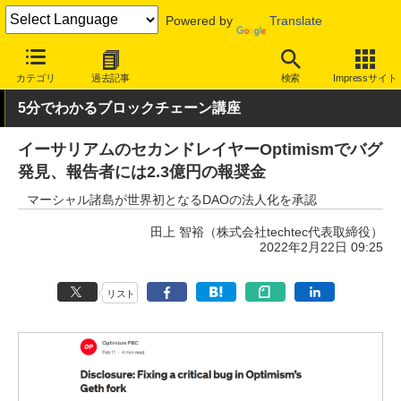
Powered by
Translate
INTERNET Watch
トピック
ブロックチェーン
カテゴリ
過去記事
検索
Impressサイト
5分でわかるブロックチェーン講座
イーサリアムのセカンドレイヤーOptimismでバグ
発見、報告者には2.3億円の報奨金
マーシャル諸島が世界初となるDAOの法人化を承認
田上 智裕（株式会社techtec代表取締役）
2022年2月22日 09:25
リスト