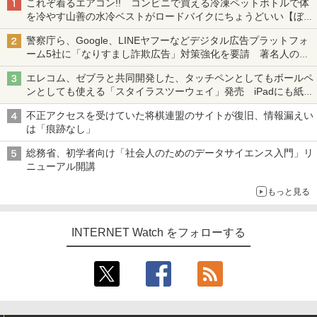
これぞ着るエアコン!! コンビニで買える冷凍ペットボトルで体
を冷やす山善の水冷ベストがロードバイクにちょうどいい【ぼっ
ち・ざ・ろーど！その14】【空いた時間でなにしてる？】
警察庁ら、Google、LINEヤフーなどデジタル広告プラットフォ
ーム5社に「なりすまし詐欺広告」対策強化を要請 著名人の写
真や映像を使った投資詐欺などへの対策として
エレコム、ゼブラと共同開発した、タッチペンとしてもボールペ
ンとしても使える「スタイラスツーウェイ」発売 iPadにも紙に
も、持ち替えずに書き込める
不正アクセスを受けていた将棋連盟のサイトが復旧、情報漏えい
は「痕跡なし」
総務省、初学者向け「社会人のためのデータサイエンス入門」リ
ニューアル開講
もっと見る
INTERNET Watch をフォローする