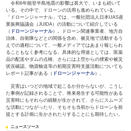
令和6年能登半島地震の影響は甚大で、いまも続いて
いる。その中で、ドローンの活用も進められている。
「ドローンジャーナル」では、一般社団法人日本UAS産
業振興協議会（JUIDA）の活動について紹介している
（
ドローンジャーナル
）。ドローン関連事業者、地方自
治体、自衛隊などとの関係を含め、被災地で活動するう
えでの過程について、一般メディアではあまり報じられ
ることもなく参考になる。具体的な用途としては、医薬
品の配送やダムの点検、さらには上空からの捜索や被災
状況確認、物資輸送等の初期災害時支援活動についても
レポート記事がある（
ドローンジャーナル
）。
災害はいつどの地域で起こるか分からないが、こうし
た事例が記録されることで、将来発生する可能性がある
災害時にもそれらの経験が生かされて、さらにスムーズ
な活動につながったり、そもそも当初からドローンを前
提とする計画に生かされたりすることにも期待したい。
ニュースソース