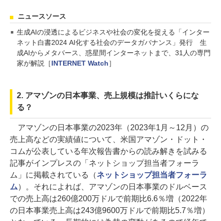
ニュースソース
生成AIの浸透によるビジネスや社会の変化を捉える「インター
ネット白書2024 AI化する社会のデータガバナンス」発行 生
成AIからメタバース、惑星間インターネットまで、31人の専門
家が解説［
INTERNET Watch
］
2. アマゾンの日本事業、売上規模は推計いくらにな
る？
アマゾンの日本事業の2023年（2023年1月～12月）の
売上高などの実績値について、米国アマゾン・ドット・
コムが公表している年次報告書からの読み解きを試みる
記事がインプレスの「ネットショップ担当者フォーラ
ム」に掲載されている（
ネットショップ担当者フォーラ
ム
）。それによれば、アマゾンの日本事業のドルベース
での売上高は260億200万ドルで前期比6.6％増（2022年
の日本事業売上高は243億9600万ドルで前期比5.7％増）