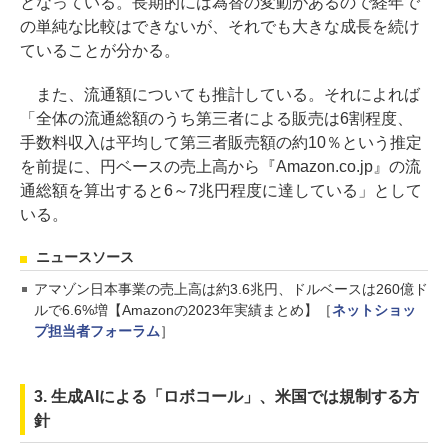
となっている。長期的には為替の変動があるので経年で
の単純な比較はできないが、それでも大きな成長を続け
ていることが分かる。
また、流通額についても推計している。それによれば
「全体の流通総額のうち第三者による販売は6割程度、
手数料収入は平均して第三者販売額の約10％という推定
を前提に、円ベースの売上高から『Amazon.co.jp』の流
通総額を算出すると6～7兆円程度に達している」として
いる。
ニュースソース
アマゾン日本事業の売上高は約3.6兆円、ドルベースは260億ド
ルで6.6%増【Amazonの2023年実績まとめ】［
ネットショッ
プ担当者フォーラム
］
3. 生成AIによる「ロボコール」、米国では規制する方
針