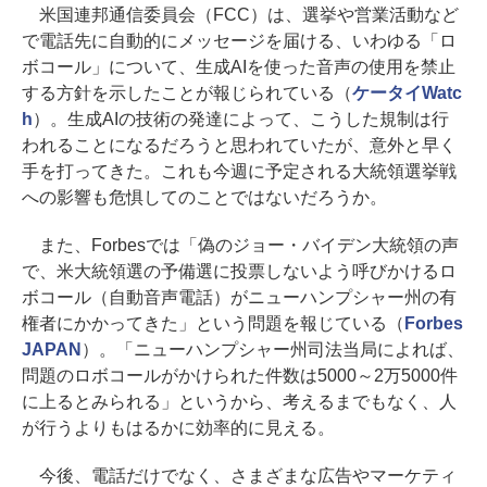
米国連邦通信委員会（FCC）は、選挙や営業活動など
で電話先に自動的にメッセージを届ける、いわゆる「ロ
ボコール」について、生成AIを使った音声の使用を禁止
する方針を示したことが報じられている（
ケータイWatc
h
）。生成AIの技術の発達によって、こうした規制は行
われることになるだろうと思われていたが、意外と早く
手を打ってきた。これも今週に予定される大統領選挙戦
への影響も危惧してのことではないだろうか。
また、Forbesでは「偽のジョー・バイデン大統領の声
で、米大統領選の予備選に投票しないよう呼びかけるロ
ボコール（自動音声電話）がニューハンプシャー州の有
権者にかかってきた」という問題を報じている（
Forbes
JAPAN
）。「ニューハンプシャー州司法当局によれば、
問題のロボコールがかけられた件数は5000～2万5000件
に上るとみられる」というから、考えるまでもなく、人
が行うよりもはるかに効率的に見える。
今後、電話だけでなく、さまざまな広告やマーケティ