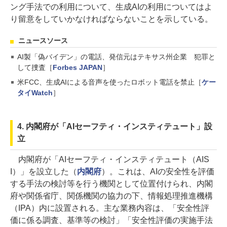
ング手法での利用について、生成AIの利用についてはよ
り留意をしていかなければならないことを示している。
ニュースソース
AI製「偽バイデン」の電話、発信元はテキサス州企業 犯罪と
して捜査［
Forbes JAPAN
］
米FCC、生成AIによる音声を使ったロボット電話を禁止［
ケー
タイWatch
］
4. 内閣府が「AIセーフティ・インスティテュート」設
立
内閣府が「AIセーフティ・インスティテュート（AIS
I）」を設立した（
内閣府
）。これは、AIの安全性を評価
する手法の検討等を行う機関として位置付けられ、内閣
府や関係省庁、関係機関の協力の下、情報処理推進機構
（IPA）内に設置される。主な業務内容は、「安全性評
価に係る調査、基準等の検討」「安全性評価の実施手法