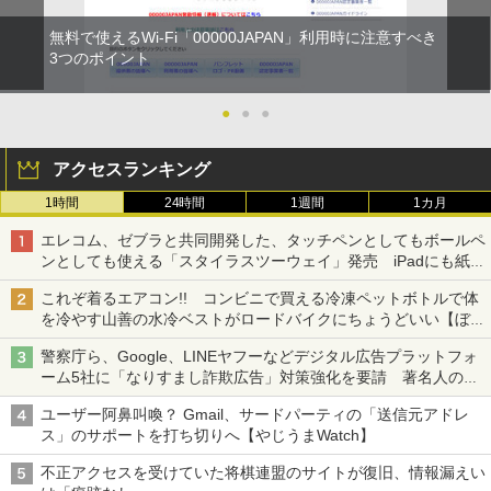
無料で使えるWi-Fi「00000JAPAN」利用時に注意すべき
3つのポイント
●
●
●
アクセスランキング
1時間
24時間
1週間
1カ月
エレコム、ゼブラと共同開発した、タッチペンとしてもボールペ
ンとしても使える「スタイラスツーウェイ」発売 iPadにも紙に
も、持ち替えずに書き込める
これぞ着るエアコン!! コンビニで買える冷凍ペットボトルで体
を冷やす山善の水冷ベストがロードバイクにちょうどいい【ぼっ
ち・ざ・ろーど！その14】【空いた時間でなにしてる？】
警察庁ら、Google、LINEヤフーなどデジタル広告プラットフォ
ーム5社に「なりすまし詐欺広告」対策強化を要請 著名人の写
真や映像を使った投資詐欺などへの対策として
ユーザー阿鼻叫喚？ Gmail、サードパーティの「送信元アドレ
ス」のサポートを打ち切りへ【やじうまWatch】
不正アクセスを受けていた将棋連盟のサイトが復旧、情報漏えい