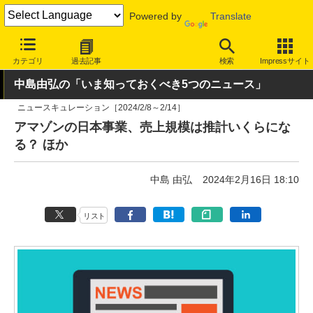
Powered by
Translate
INTERNET Watch
トピック
業界動向
その他
カテゴリ
過去記事
検索
Impressサイト
中島由弘の「いま知っておくべき5つのニュース」
ニュースキュレーション［2024/2/8～2/14］
アマゾンの日本事業、売上規模は推計いくらにな
る？ ほか
中島 由弘
2024年2月16日 18:10
リスト