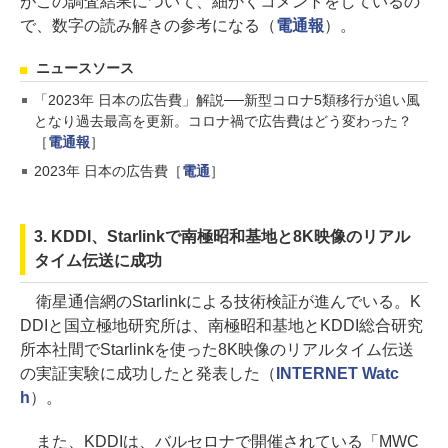
がこの調査結果について、細かくコメントをしているの
で、数字の読み解きの参考になる（
電通報
）。
ニュースソース
「2023年 日本の広告費」解説──新型コロナ5類移行が追い風
となり過去最高を更新。コロナ禍で広告費はどう変わった？
［
電通報
］
2023年 日本の広告費［
電通
］
3. KDDI、Starlinkで南極昭和基地と8K映像のリアル
タイム伝送に成功
衛星通信網のStarlinkによる技術検証が進んでいる。K
DDIと国立極地研究所は、南極昭和基地とKDDI総合研究
所本社間でStarlinkを使った8K映像のリアルタイム伝送
の実証実験に成功したと発表した（
INTERNET Watc
h
）。
また、KDDIは、バルセロナで開催されている「MWC