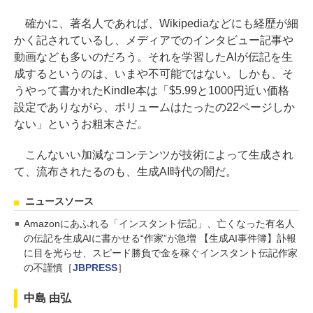
確かに、著名人であれば、Wikipediaなどにも経歴が細
かく記されているし、メディアでのインタビュー記事や
動画なども多いのだろう。それを学習したAIが伝記を生
成するというのは、いまや不可能ではない。しかも、そ
うやって書かれたKindle本は「$5.99と1000円近い価格
設定でありながら、ボリュームはたったの22ページしか
ない」というお粗末さだ。
こんないい加減なコンテンツが技術によって生成され
て、流布されたるのも、生成AI時代の闇だ。
ニュースソース
Amazonにあふれる「インスタント伝記」、亡くなった有名人
の伝記を生成AIに書かせる“作家”が急増 【生成AI事件簿】訃報
に目を光らせ、スピード勝負で金を稼ぐインスタント伝記作家
の不謹慎［
JBPRESS
］
中島 由弘