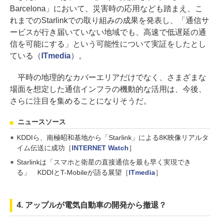
Barcelona」において、災害時の応用なども踏まえ、こ
れまでのStarlinkでの取り組みの成果を発表し、「通信サ
ービスが行き届いていない地域でも、高速で低遅延の通
信を可能にする」という可能性について実証をしたとし
ている（
ITmedia
）。
平時の地理的なカバーエリアだけでなく、さまざまな
場面を想定した通信インフラの機動的な活用は、今後、
さらに注目を集めることになりそうだ。
ニュースソース
KDDIら、南極昭和基地から「Starlink」による8K映像リアルタ
イム伝送に成功［
INTERNET Watch
］
Starlinkは「スマホと衛星の直接通信を最も早く実現でき
る」 KDDIとT-Mobileが語る展望［
ITmedia
］
4. アップルが電気自動車の開発から撤退？