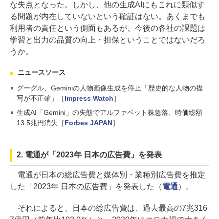
な失点となった。しかし、他の生成AIにもこれに類似す
る問題が内在していないという確証はない。あくまでも
利用者の責任という側面もあるが、今後の各社の課題は
学習と出力の品質の向上・担保ということではないだろ
うか。
ニュースソース
グーグル、Geminiの人物画像生成を停止「歴史的な人物の描
写が不正確」［
Impress Watch
］
生成AI「Gemini」の失態でアルファベット株急落、時価総額
13.5兆円消失［
Forbes JAPAN
］
2. 電通が「2023年 日本の広告費」を発表
電通が日本の総広告費と媒体別・業種別広告費を推定
した「2023年 日本の広告費」を発表した（
電通
）。
それによると、日本の総広告費は、過去最高の7兆316