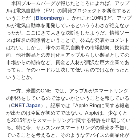
米国ブルームバーグが報じたところによれば、アップ
ルは電気自動車（EV）の開発プロジェクトを断念すると
いうことだ（
Bloomberg
）。かれこれ10年ほど、アップ
ルが電気自動車を開発しているといううわさが絶えなか
ったが、ここにきて大きな決断をしたようだ。情報ソー
スは匿名の関係者ということで、公式な発表やコメント
はない。しかし、昨今の電気自動車の市場動向、技術動
向、他社製品との差別化＝アップルらしい製品としての
市場からの期待など、資金と人材が潤沢な巨大企業であ
っても、そのハードルは決して低いものではなかったと
いうことか。
一方、米国のCNETでは、アップルがスマートリング
の開発をしているのではないかということを報じている
（
CNET Japan
）。記事では「Apple Ringに関する報道
が出たのは今回が初めてではない。Appleは、少なくと
も2015年からスマートリングに関する特許を出願してい
る。特に今、サムスンがスマートリングの発売を予告し
ていることを考えると、そのようなデバイスの商品化が