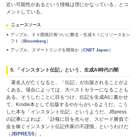
近い可能性があるという情報は理にかなっている」とコ
メントしている。
ニュースソース
アップル、ＥＶ開発計画ついに断念－生成ＡＩにリソースをシ
フト［
Bloomberg
］
アップル、スマートリングを開発か［
CNET Japan
］
5. 「インスタント伝記」という、生成AI時代の闇
著名人が亡くなると、「伝記」が出版されることがよ
くある。場合によっては、大ベストセラーになることも
ある。そうしたことに目をつけ、伝記を生成AIに書かせ
て、Kindle本として出版するやからがいるようだ。こう
した本を「インスタント伝記」というようだ。JBpress
の記事によれば、「訃報に目を光らせ、スピード勝負で
金を稼ぐインスタント伝記作家の不謹慎」というわけだ
（
JBPRESS
）。