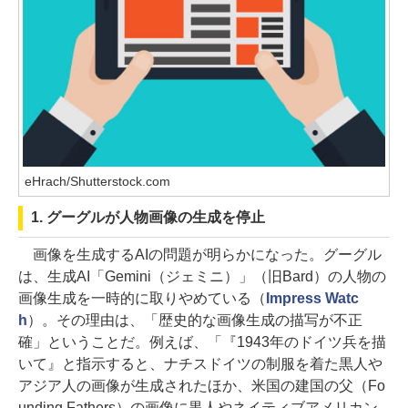
eHrach/Shutterstock.com
1. グーグルが人物画像の生成を停止
画像を生成するAIの問題が明らかになった。グーグル
は、生成AI「Gemini（ジェミニ）」（旧Bard）の人物の
画像生成を一時的に取りやめている（
Impress Watc
h
）。その理由は、「歴史的な画像生成の描写が不正
確」ということだ。例えば、「『1943年のドイツ兵を描
いて』と指示すると、ナチスドイツの制服を着た黒人や
アジア人の画像が生成されたほか、米国の建国の父（Fo
unding Fathers）の画像に黒人やネイティブアメリカン