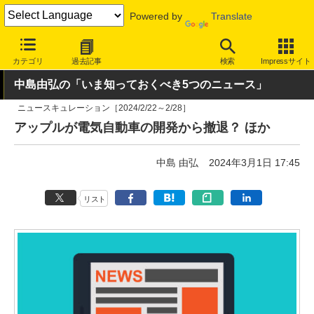
Powered by
Translate
INTERNET Watch
トピック
業界動向
その他
カテゴリ
過去記事
検索
Impressサイト
中島由弘の「いま知っておくべき5つのニュース」
ニュースキュレーション［2024/2/22～2/28］
アップルが電気自動車の開発から撤退？ ほか
中島 由弘
2024年3月1日 17:45
リスト