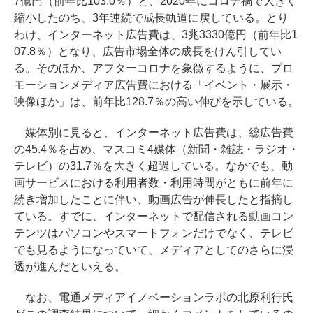
7億円（前年比103.0％）と、2020年にコロナ禍で大きく
縮小したのち、3年連続で成長軌道に戻している。とり
わけ、インターネット広告費は、3兆3330億円（前年比1
07.8％）となり、広告市場全体の成長をけん引してい
る。そのほか、アフターコロナを象徴するように、プロ
モーションメディア広告費における「イベント・展示・
映像ほか」は、前年比128.7％の高い伸びを示している。
媒体別に見ると、インターネット広告費は、総広告費
の45.4％を占め、マスコミ4媒体（新聞・雑誌・ラジオ・
テレビ）の31.7％を大きく超過している。なかでも、動
画サービスにおける利用者数・利用時間がともに前年に
続き増加したことに伴い、動画広告が伸長したと指摘し
ている。すでに、インターネットで配信される動画コン
テンツはパソコンやスマートフォンだけでなく、テレビ
でも見るようになっていて、メディアとしてのさらに浸
透が進んだといえる。
なお、電通メディアイノベーションラボの北原利行氏