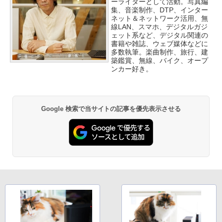
ーライターとして活動。写真編
集、音楽制作、DTP、インター
ネット＆ネットワーク活用、無
線LAN、スマホ、デジタルガジ
ェット系など、デジタル関連の
書籍や雑誌、ウェブ媒体などに
多数執筆。楽曲制作、旅行、建
築鑑賞、無線、バイク、オープ
ンカー好き。
Google 検索で当サイトの記事を優先表示させる