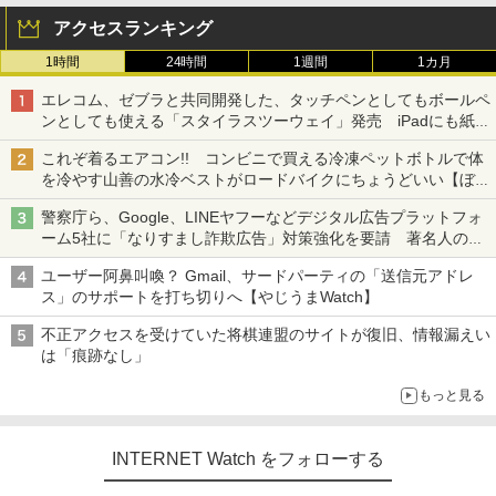
アクセスランキング
1時間
24時間
1週間
1カ月
エレコム、ゼブラと共同開発した、タッチペンとしてもボールペ
ンとしても使える「スタイラスツーウェイ」発売 iPadにも紙に
も、持ち替えずに書き込める
これぞ着るエアコン!! コンビニで買える冷凍ペットボトルで体
を冷やす山善の水冷ベストがロードバイクにちょうどいい【ぼっ
ち・ざ・ろーど！その14】【空いた時間でなにしてる？】
警察庁ら、Google、LINEヤフーなどデジタル広告プラットフォ
ーム5社に「なりすまし詐欺広告」対策強化を要請 著名人の写
真や映像を使った投資詐欺などへの対策として
ユーザー阿鼻叫喚？ Gmail、サードパーティの「送信元アドレ
ス」のサポートを打ち切りへ【やじうまWatch】
不正アクセスを受けていた将棋連盟のサイトが復旧、情報漏えい
は「痕跡なし」
もっと見る
INTERNET Watch をフォローする