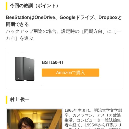
今回の教訓（ポイント）
BeeStationはOneDrive、Googleドライブ、Dropboxと
同期できる
バックアップ用途の場合、設定時の［同期方向］に［一
方向］を選ぶ
BST150-4T
村上 俊一
1965年生まれ。明治大学文学部
卒。カメラマン、アメリカ放浪
生活、コンピューター雑誌編集
者を経て、1995年からIT系フリ