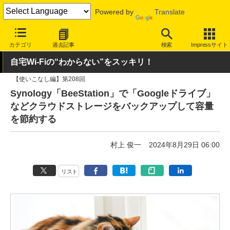
Powered by
Translate
INTERNET Watch
ハードウェア
デバイス
その他
カテゴリ
過去記事
検索
Impressサイト
自宅Wi-Fiの“わからない”をスッキリ！
【使いこなし編】第208回
Synology「BeeStation」で「Googleドライブ」
などクラウドストレージをバックアップして容量
を節約する
村上 俊一
2024年8月29日 06:00
リスト