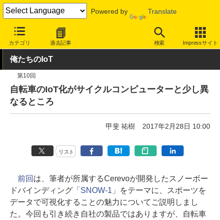
Powered by
Translate
INTERNET Watch
トピック
IoT
カテゴリ
過去記事
検索
Impressサイト
俺たちのIoT
第10回
自転車のIoT化がサイクルコンピューターと少し異
なるところ
甲斐 祐樹
2017年2月28日 10:00
リスト
前回
は、筆者が所属するCerevoが開発したスノーボー
ドバインディング
「SNOW-1」
をテーマに、スポーツを
データで可視化することの魅力についてご説明しまし
た。今回も引き続き自社の製品ではありますが、自転車