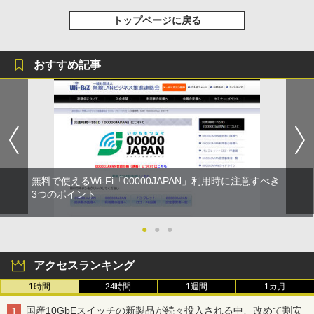
トップページに戻る
おすすめ記事
無料で使えるWi-Fi「00000JAPAN」利用時に注意すべき
3つのポイント
●
●
●
アクセスランキング
1時間
24時間
1週間
1カ月
国産10GbEスイッチの新製品が続々投入される中、改めて割安