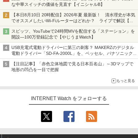
な中華スイッチの価値を見直す【イニシャルB】
【本日8月10日 20時配信】2026年夏 最新版！ 清水理史が本気
でオススメしたいWi-Fiルーターはどれか？ ライブで解説【清
水理史の「イニシャルB」チャンネル】
スピッツ、YouTubeで24時間MVを配信する「ステーション」を
開設―100万登録記念で【やじうまWatch】
USB充電式電動ドライバーに第三の刺客？ MAKERZのデジタル
電動ドライバー「SD-FA-2000L」を、ベッセル、パナソニック
と比較してみた記事に注目が集まる【アクセスランキング】
【注目記事】「赤色立体地図で見る日本百名山」～3Dマップで
地形の凹凸を一目で把握
もっと見る
INTERNET Watch をフォローする