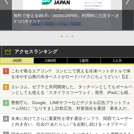
無料で使えるWi-Fi「00000JAPAN」利用時に注意すべき
3つのポイント
●
●
●
アクセスランキング
1時間
24時間
1週間
1カ月
これぞ着るエアコン!! コンビニで買える冷凍ペットボトルで体
を冷やす山善の水冷ベストがロードバイクにちょうどいい【ぼっ
ち・ざ・ろーど！その14】【空いた時間でなにしてる？】
エレコム、ゼブラと共同開発した、タッチペンとしてもボールペ
ンとしても使える「スタイラスツーウェイ」発売 iPadにも紙に
も、持ち替えずに書き込める
警察庁ら、Google、LINEヤフーなどデジタル広告プラットフォ
ーム5社に「なりすまし詐欺広告」対策強化を要請 著名人の写
真や映像を使った投資詐欺などへの対策として
未来に向けてさらに重要性を増す通信インフラ、関西でユーザー
と向き合い、社会の“あたらしい”を起動し続ける～オプテージ