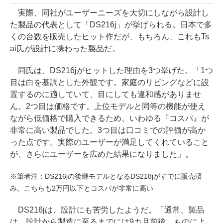
実際、同社がユーザーニーズを大切にしながら設計し
た製品の代表として「DS216j」が挙げられる。日本で多
くの台数を販売したヒット作だが、もちろん、これもTs
ai氏が設計に携わった製品だ。
同氏は、DS216jがヒットした理由を3つ挙げた。「1つ
目は白を基調とした外観です。家庭のリビングなどに設
置するのに適していて、目にしても違和感がありませ
ん。2つ目は価格です。上位モデルと同等の機能が使え
ながら低価格で購入できるため、いわゆる『コスパ』が
非常に高い製品でした。3つ目は口コミでの評価が高か
った点です。実際のユーザーが満足してくれていること
が、さらにユーザーを広めた結果になりました」。
※筆者注：DS216jの後継モデルとなるDS218jがすでに販売済
み。こちらも2万円以下とコスパが非常に高い
DS216jは、設計にも苦労したようだ。「通常、製品
は、設計から製造に至るまでには9カ月前後、ものによ