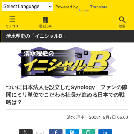
Powered by
Translate
INTERNET Watch
トピック
業界動向
企業
カテゴリ
過去記事
検索
清水理史の「イニシャルB」
ついに日本法人を設立したSynology ファンの隙
間にミリ単位でこだわる社長が進める日本での戦
略は？
清水 理史
2018年5月7日 06:00
リスト