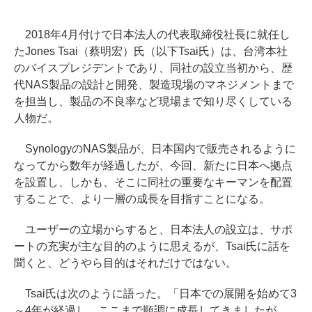
2018年4月付けで日本法人の代表取締役社長に就任し
たJones Tsai（蔡明宏）氏（以下Tsai氏）は、台湾本社
のバイスプレジデントであり、同社の設立当初から、歴
代NAS製品の設計と開発、製造現場のマネジメントまで
を担当し、製品の不良率など現場まで知り尽くしている
人物だ。
SynologyのNAS製品が、日本国内で販売されるように
なってから数年が経過したが、今回、新たに日本へ拠点
を設置し、しかも、そこに同社の重要なキーマンを配置
することで、より一層の成長を目指すことになる。
ユーザーの立場からすると、日本法人の設立は、サポ
ートの充実が主な目的のように思えるが、Tsai氏に話を
聞くと、どうやら目的はそれだけではない。
Tsai氏は次のように語った。「日本での展開を始めて3
～4年が経過し、ここまで順調に成長してきましたが、