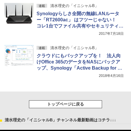
清水理史の「イニシャルB」
連載
Synologyらしさ全開の無線LANルータ
ー「RT2600ac」 はフツーじゃない！
コレ1台でファイル共有やセキュリティ対
策もOK
2017年7月18日
清水理史の「イニシャルB」
連載
クラウドにもバックアップを！ 法人向
けOffice 365のデータをNASにバックア
ップ、Synology「Active Backup for Of
fice 365（ベータ版）」を試す
2018年4月16日
トップページに戻る
清水理史の「イニシャルB」チャンネル最新動画はコチラ↓↓↓