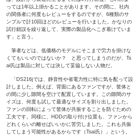
っては1年以上掛かることがあります。その間に、社内
の関係者に何度もレビューをするのですが、6種類のサ
ンプルで計10回ほどのレビューを行いました。かなりの
試行錯誤を繰り返して、実際の製品化へこぎ着けていま
す」と言う。
筆者などは、低価格のモデルにそこまで労力を掛けな
くてもいいのではないか？ と思ってしまうのだが、Ts
ai氏は製品に対しては決して妥協しない人物だ。
「DS216jでは、静音性や省電力性に特に気を配って設
計しました。例えば、背面にあるファンですが、筐体と
の間に少し隙間を空けて配置しています。この隙間のサ
イズは、何度も試して最適なサイズを割り出しました。
ファンの回転によって筐体が共振することを防ぐための
工夫です。同様に、HDDの取り付け位置も、ファンから
どれくらいの離せばいいかに苦労しました。これも共振
してしまう可能性があるからです（Tsai氏）」という。