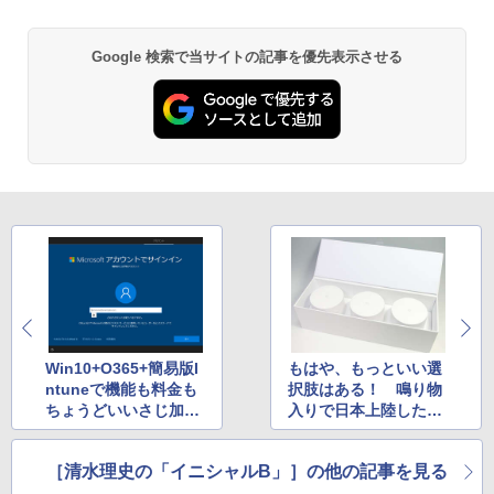
Google 検索で当サイトの記事を優先表示させる
Win10+O365+簡易版I
もはや、もっといい選
ntuneで機能も料金も
択肢はある！ 鳴り物
ちょうどいいさじ加
入りで日本上陸した
減 「Microsoft 365
「Google Wifi」のメ
Business」に加入し
ッシュを試す
［清水理史の「イニシャルB」］の他の記事を見る
てみた