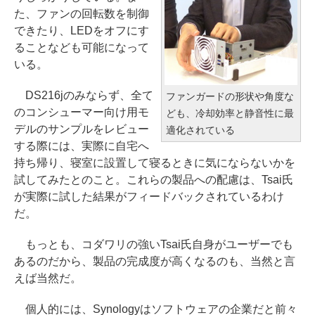
た、ファンの回転数を制御
できたり、LEDをオフにす
ることなども可能になって
いる。
DS216jのみならず、全て
ファンガードの形状や角度な
のコンシューマー向け用モ
ども、冷却効率と静音性に最
デルのサンプルをレビュー
適化されている
する際には、実際に自宅へ
持ち帰り、寝室に設置して寝るときに気にならないかを
試してみたとのこと。これらの製品への配慮は、Tsai氏
が実際に試した結果がフィードバックされているわけ
だ。
もっとも、コダワリの強いTsai氏自身がユーザーでも
あるのだから、製品の完成度が高くなるのも、当然と言
えば当然だ。
個人的には、Synologyはソフトウェアの企業だと前々