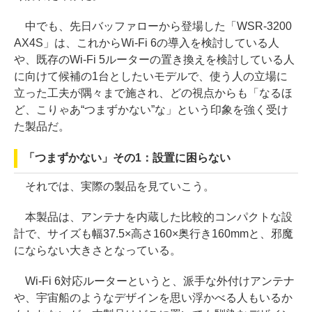
中でも、先日バッファローから登場した「WSR-3200
AX4S」は、これからWi-Fi 6の導入を検討している人
や、既存のWi-Fi 5ルーターの置き換えを検討している人
に向けて候補の1台としたいモデルで、使う人の立場に
立った工夫が隅々まで施され、どの視点からも「なるほ
ど、こりゃあ“つまずかない”な」という印象を強く受け
た製品だ。
「つまずかない」その1：設置に困らない
それでは、実際の製品を見ていこう。
本製品は、アンテナを内蔵した比較的コンパクトな設
計で、サイズも幅37.5×高さ160×奥行き160mmと、邪魔
にならない大きさとなっている。
Wi-Fi 6対応ルーターというと、派手な外付けアンテナ
や、宇宙船のようなデザインを思い浮かべる人もいるか