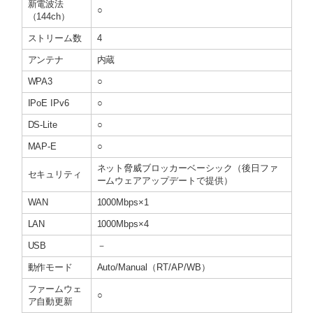
新電波法
○
（144ch）
ストリーム数
4
アンテナ
内蔵
WPA3
○
IPoE IPv6
○
DS-Lite
○
MAP-E
○
ネット脅威ブロッカーベーシック（後日ファ
セキュリティ
ームウェアアップデートで提供）
WAN
1000Mbps×1
LAN
1000Mbps×4
USB
－
動作モード
Auto/Manual（RT/AP/WB）
ファームウェ
○
ア自動更新