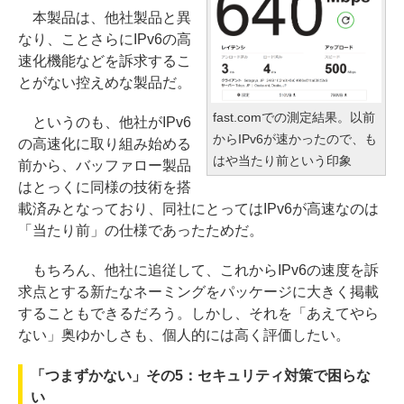
本製品は、他社製品と異
なり、ことさらにIPv6の高
速化機能などを訴求するこ
とがない控えめな製品だ。
fast.comでの測定結果。以前
というのも、他社がIPv6
からIPv6が速かったので、も
の高速化に取り組み始める
はや当たり前という印象
前から、バッファロー製品
はとっくに同様の技術を搭
載済みとなっており、同社にとってはIPv6が高速なのは
「当たり前」の仕様であったためだ。
もちろん、他社に追従して、これからIPv6の速度を訴
求点とする新たなネーミングをパッケージに大きく掲載
することもできるだろう。しかし、それを「あえてやら
ない」奥ゆかしさも、個人的には高く評価したい。
「つまずかない」その5：セキュリティ対策で困らな
い