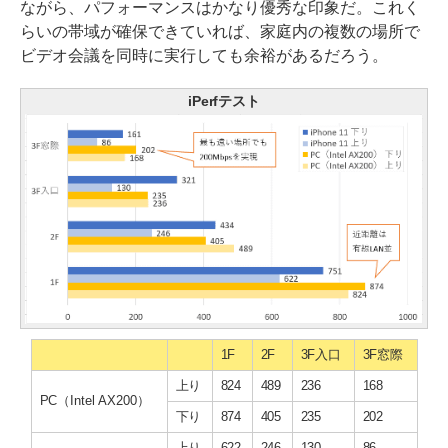
ながら、パフォーマンスはかなり優秀な印象だ。これく
らいの帯域が確保できていれば、家庭内の複数の場所で
ビデオ会議を同時に実行しても余裕があるだろう。
iPerfテスト
1F
2F
3F入口
3F窓際
上り
824
489
236
168
PC（Intel AX200）
下り
874
405
235
202