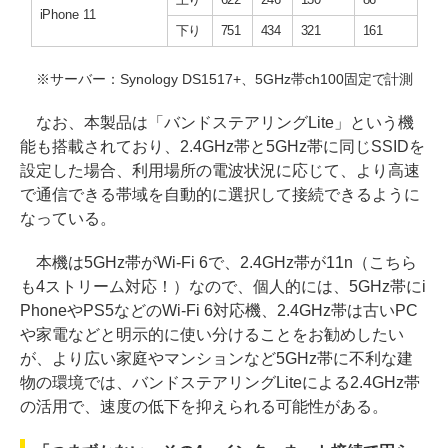
上り
622
246
130
86
iPhone 11
下り
751
434
321
161
※サーバー：Synology DS1517+、5GHz帯ch100固定で計測
なお、本製品は「バンドステアリングLite」という機
能も搭載されており、2.4GHz帯と5GHz帯に同じSSIDを
設定した場合、利用場所の電波状況に応じて、より高速
で通信できる帯域を自動的に選択して接続できるように
なっている。
本機は5GHz帯がWi-Fi 6で、2.4GHz帯が11n（こちら
も4ストリーム対応！）なので、個人的には、5GHz帯にi
PhoneやPS5などのWi-Fi 6対応機、2.4GHz帯は古いPC
や家電などと明示的に使い分けることをお勧めしたい
が、より広い家庭やマンションなど5GHz帯に不利な建
物の環境では、バンドステアリングLiteによる2.4GHz帯
の活用で、速度の低下を抑えられる可能性がある。