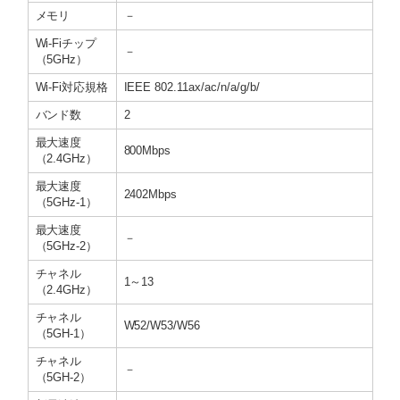
メモリ
－
Wi-Fiチップ
－
（5GHz）
Wi-Fi対応規格
IEEE 802.11ax/ac/n/a/g/b/
バンド数
2
最大速度
800Mbps
（2.4GHz）
最大速度
2402Mbps
（5GHz-1）
最大速度
－
（5GHz-2）
チャネル
1～13
（2.4GHz）
チャネル
W52/W53/W56
（5GH-1）
チャネル
－
（5GH-2）