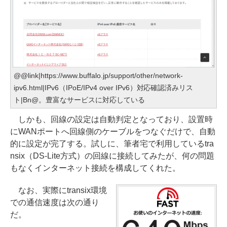
@@link|https://www.buffalo.jp/support/other/network-
ipv6.html|IPv6（IPoE/IPv4 over IPv6）対応確認済みリス
ト|Bn@。豊富なサービスに対応している
しかも、回線の設定は自動判定となっており、設置時
にWANポートへ回線側のケーブルをつなぐだけで、自動
的に設定が完了する。試しに、筆者宅で利用しているtra
nsix（DS-Lite方式）の回線に接続してみたが、何の問題
もなくインターネット接続を構成してくれた。
なお、実際にtransix環境
での通信速度は次の通り
だ。