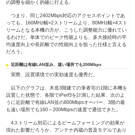
の調整を細かく的確に行える。
つまり、同じ2402Mbps対応のアクセスポイントであ
っても、160MHz幅×2ストリームより、80MHz幅×4スト
リームとなる本機の方が、こうした調整能力に優れてい
るわけだ。単体でのピーク性能よりも、多大接続時の平
均速度向上や長距離での性能向上を狙った仕様と言える
だろう。
近距離は有線LAN並み、遠い場所でも200Mbps
実際、設置環境での実効速度も優秀だ。
以下のグラフは、木造3階建ての筆者宅の1階に本機を
設置した状態で、各階でiPerf3を計測した結果、次のよ
うに近距離で有線LAN並の800Mbpsオーバー、3階の最
も遠い場所でも160～200Mbpsの速度で通信できた。
4ストリーム対応によるビームフォーミングの効果が
現れた影響だろうか、アンテナ内蔵の普及モデルであり