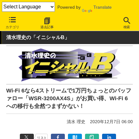
Powered by
Translate
INTERNET Watch
トピック
Wi-Fi 6
カテゴリ
過去記事
検索
清水理史の「イニシャルB」
Wi-Fi 6なら4ストリームで1万円ちょっとのバッフ
ァロー「WSR-3200AX4S」がお買い得、Wi-Fi 6
への移行も全然つまずかない！
清水 理史
2020年12月7日 06:00
リスト