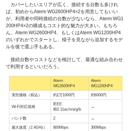
カバーしたいエリアが広く、接続する台数も多けれ
ば、初めからAterm WG2600HP4×2を用意してもいい
が、利用者や同時接続の台数が少ないなら、Aterm WG1
200HP4×2の構成もコスト的な魅力が大きい。もちろ
ん、Aterm WG2600HP4、もしくはAterm WG1200HP4
のいずれかでスタートし、様子を見ながら追加するモデ
ルを後で選ぶ手もある。
接続台数やコストなどを検討して、最適な組み合わせ
で利用するといいだろう。
Aterm
Aterm
WG2600HP4
WG1200HP4
実売価格（税込）
約1万1000円
約6000円
IEEE
Wi-Fi対応規格
←
802.11ac/n/a/g/b
バンド数
2
←
最大速度（2.4GHz）
800Mbps
300Mbps