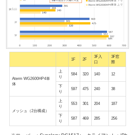
3F入
3F窓
1F
2F
口
際
上
584
320
140
12
り
Aterm WG2600HP4単
体
下
597
475
240
38
り
上
553
301
204
187
り
メッシュ（2台構成）
下
587
469
285
256
り