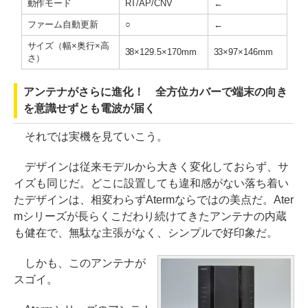
動作モード
RT/AP/CNV
←
ファーム自動更新
○
←
サイズ（幅×奥行×高
38×129.5×170mm
33×97×146mm
さ）
アンテナがさらに進化！ 全方位カバーで端末の向き
を意識せずとも電波が届く
それでは実機を見ていこう。
デザインは従来モデルから大きく変化しておらず、サ
イズも同じだ。どこに設置しても違和感がない落ち着い
たデザインは、相変わらずAtermならではの美点だ。Ater
mシリーズが長らくこだわり続けてきたアンテナの内蔵
も健在で、無駄な主張がなく、シンプルで好印象だ。
しかも、このアンテナが
スゴイ。