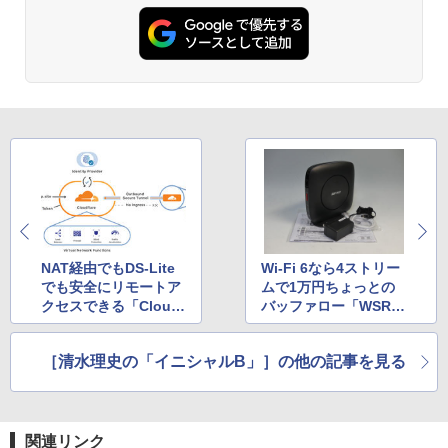
NAT経由でもDS-Lite
Wi-Fi 6なら4ストリー
でも安全にリモートア
ムで1万円ちょっとの
クセスできる「Cloudf
バッファロー「WSR-3
lare Access」 VPN
200AX4S」がお買い
不要でわが家もゼロト
得、Wi-Fi 6への移行も
［清水理史の「イニシャルB」］の他の記事を見る
ラストに！
全然つまずかない！
関連リンク