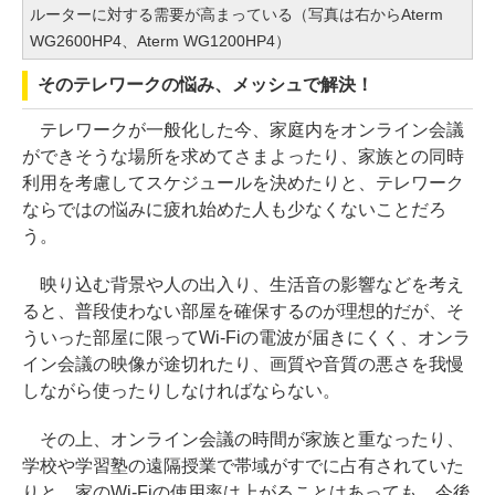
ルーターに対する需要が高まっている（写真は右からAterm
WG2600HP4、Aterm WG1200HP4）
そのテレワークの悩み、メッシュで解決！
テレワークが一般化した今、家庭内をオンライン会議
ができそうな場所を求めてさまよったり、家族との同時
利用を考慮してスケジュールを決めたりと、テレワーク
ならではの悩みに疲れ始めた人も少なくないことだろ
う。
映り込む背景や人の出入り、生活音の影響などを考え
ると、普段使わない部屋を確保するのが理想的だが、そ
ういった部屋に限ってWi-Fiの電波が届きにくく、オンラ
イン会議の映像が途切れたり、画質や音質の悪さを我慢
しながら使ったりしなければならない。
その上、オンライン会議の時間が家族と重なったり、
学校や学習塾の遠隔授業で帯域がすでに占有されていた
りと、家のWi-Fiの使用率は上がることはあっても、今後