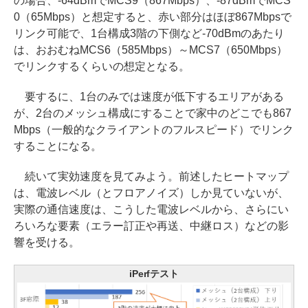
の場合、-64dBmでMCS9（867Mbps）、-87dBmでMCS
0（65Mbps）と想定すると、赤い部分はほぼ867Mbpsで
リンク可能で、1台構成3階の下側など-70dBmのあたり
は、おおむねMCS6（585Mbps）～MCS7（650Mbps）
でリンクするくらいの想定となる。
要するに、1台のみでは速度が低下するエリアがある
が、2台のメッシュ構成にすることで家中のどこでも867
Mbps（一般的なクライアントのフルスピード）でリンク
することになる。
続いて実効速度を見てみよう。前述したヒートマップ
は、電波レベル（とフロアノイズ）しか見ていないが、
実際の通信速度は、こうした電波レベルから、さらにい
ろいろな要素（エラー訂正や再送、中継ロス）などの影
響を受ける。
iPerfテスト