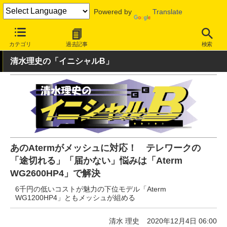
Powered by
Translate
INTERNET Watch
ハードウェア
LAN機器
無線LAN
カテゴリ
過去記事
検索
清水理史の「イニシャルB」
あのAtermがメッシュに対応！ テレワークの
「途切れる」「届かない」悩みは「Aterm
WG2600HP4」で解決
6千円の低いコストが魅力の下位モデル「Aterm
WG1200HP4」ともメッシュが組める
清水 理史
2020年12月4日 06:00