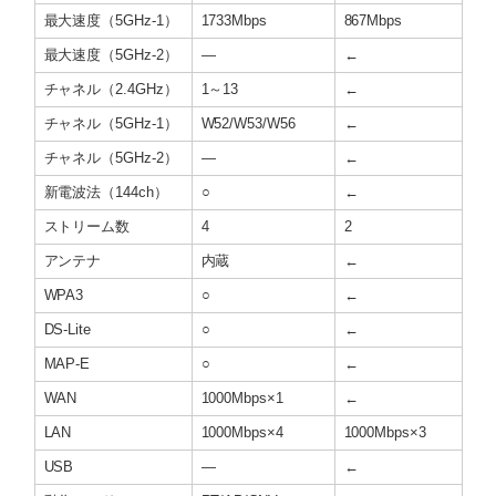
最大速度（5GHz-1）
1733Mbps
867Mbps
最大速度（5GHz-2）
―
←
チャネル（2.4GHz）
1～13
←
チャネル（5GHz-1）
W52/W53/W56
←
チャネル（5GHz-2）
―
←
新電波法（144ch）
○
←
ストリーム数
4
2
アンテナ
内蔵
←
WPA3
○
←
DS-Lite
○
←
MAP-E
○
←
WAN
1000Mbps×1
←
LAN
1000Mbps×4
1000Mbps×3
USB
―
←