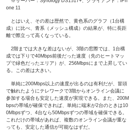
※サーバー：Synology DS1517+、クライアント：iPh
one 11
とはいえ、その差は歴然で、黄色系のグラフ（1台構
成）に比べ、青系（メッシュ構成）の結果が、特に長距
離で際立って高くなっている。
2階までは大きな差はないが、3階の窓際では、1台構
成では下りで40Mbps前後だった速度（先のヒートマッ
プで緑色だったエリア）が、256Mbpsにまで上昇してい
る。この差は大きい。
単純に200Mbps以上の速度が出るのは有利だが、冒頭
で触れたようにテレワークで3階からオンライン会議に
参加する場合も安定した速度が実現できる。また、200M
bpsの帯域が確保できれば、単純に端末が2台のときは10
0Mbpsずつ、4台なら50Mbpsずつの帯域を確保できる。
これだけの帯域があれば、複数のオンライン会議が重な
っても、安定した通信が可能なはずだ。