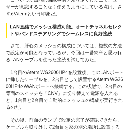
ザーが意識することなく使えるようにしている点は、さ
すがAtermという印象だ。
LAN直結でメッシュ構成可能。オートチャネルセレク
トやバンドステアリングでシームレスに良好接続
さて、肝心のメッシュの構成については、複数の方法
で設定が可能となっているが、今回は一番簡単と思われ
るLANケーブルを使った接続を試してみた。
1台目のAterm WG2600HP4を設置後、このLANポート
に挿したケーブルを、2台目として設置するAterm WG26
00HP4のWANポートへ接続する。この状態で、2台目の
背面のスイッチを「CNV」に切り替えて電源を入れる
と、1台目と2台目で自動的にメッシュの構成が実行され
るのだ。
その後、前面のランプで設定の完了が確認できたら、
ケーブルを取り外して2台目を家の別の場所に設置する